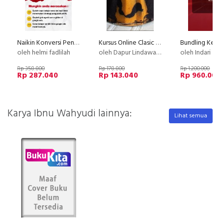
Naikin Konversi Penjualan Lewat Google Ads Profit Maksimal
Kursus Online Clasic Marble Cake Dapur Lindawaty PU
oleh helmi fadlilah
oleh Dapur Lindawaty
oleh Indari M
Rp 358.800
Rp 178.800
Rp 1.200.000
Rp 287.040
Rp 143.040
Rp 960.00
Karya Ibnu Wahyudi lainnya:
Lihat semua