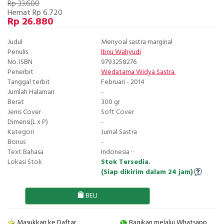
Rp 33.600
Hemat Rp 6.720
Rp 26.880
Judul
Menyoal sastra marginal
Penulis
Ibnu Wahyudi
No. ISBN
9793258276
Penerbit
Wedatama Widya Sastra
Tanggal terbit
Februari - 2014
Jumlah Halaman
-
Berat
300 gr
Jenis Cover
Soft Cover
Dimensi(L x P)
-
Kategori
Jurnal Sastra
Bonus
-
Text Bahasa
Indonesia ··
Lokasi Stok
Stok Tersedia.
(Siap dikirim dalam 24 jam)
BELI
Masukkan ke Daftar
Bagikan melalui Whatsapp