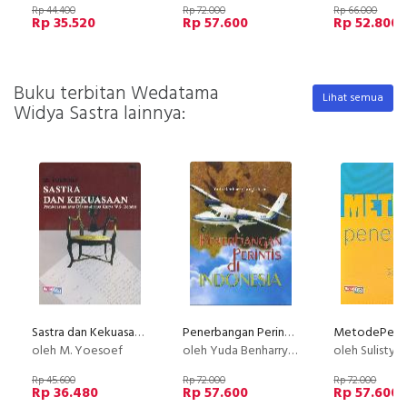
Rp 44.400
Rp 72.000
Rp 66.000
Rp 35.520
Rp 57.600
Rp 52.800
Buku terbitan Wedatama
Lihat semua
Widya Sastra lainnya:
Sastra dan Kekuasaan: Pembicaraan atas Drama-drama Karya W.S. Rendra
Penerbangan Perintis di Indonesia
oleh M. Yoesoef
oleh Yuda Benharry Tangkilisan
oleh Sulistyo
Rp 45.600
Rp 72.000
Rp 72.000
Rp 36.480
Rp 57.600
Rp 57.600