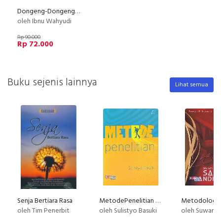
Dongeng-Dongeng Terbaik dari Korea
oleh Ibnu Wahyudi
Rp 90.000
Rp 72.000
Buku sejenis lainnya
Lihat semua
Senja Bertiara Rasa
MetodePenelitian ( wedatama )
oleh Tim Penerbit
oleh Sulistyo Basuki
oleh Suwardi End