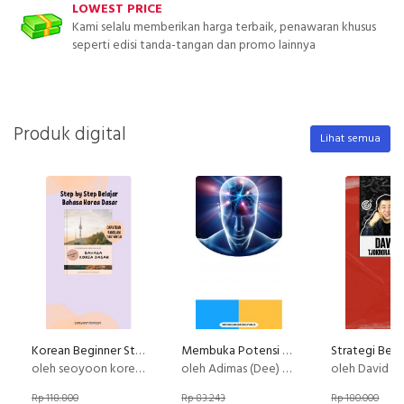
LOWEST PRICE
Kami selalu memberikan harga terbaik, penawaran khusus
seperti edisi tanda-tangan dan promo lainnya
Produk digital
Lihat semua
Korean Beginner Step by step Belajar Bahasa Korea Dasar
Membuka Potensi Diri melalui Kelenjar Pineal
oleh seoyoon korean
oleh Adimas (Dee) Wirajayanagara (Lesmana)
oleh David Tjokro
Rp 118.800
Rp 83.243
Rp 180.000