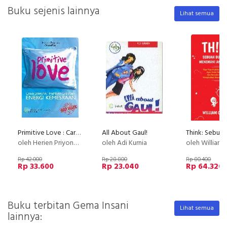
Buku sejenis lainnya
Lihat semua
Primitive Love : Cara Dahsyat Membangkitkan Energi Kemesraan
All About Gaul!
oleh Herien Priyono & GenioFam
oleh Adi Kurnia
oleh William C.
Rp 42.000
Rp 28.800
Rp 80.400
Rp 33.600
Rp 23.040
Rp 64.320
Buku terbitan Gema Insani
Lihat semua
lainnya: