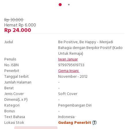
Rp 30.000
Hemat Rp 6.000
Rp 24.000
Judul
Be Positive, Be Happy - Menjadi
Bahagia dengan Berpikir Positif (Kado
Untuk Remaja)
Penulis
Iwan Januar
No. ISBN
9799795619733
Penerbit
Gema Insani
Tanggal terbit
November - 2012
Jumlah Halaman
-
Berat
-
Jenis Cover
Soft Cover
Dimensi(L x P)
-
Kategori
Pengembangan Diri
Bonus
-
Text Bahasa
Indonesia ·
Lokasi Stok
Gudang Penerbit