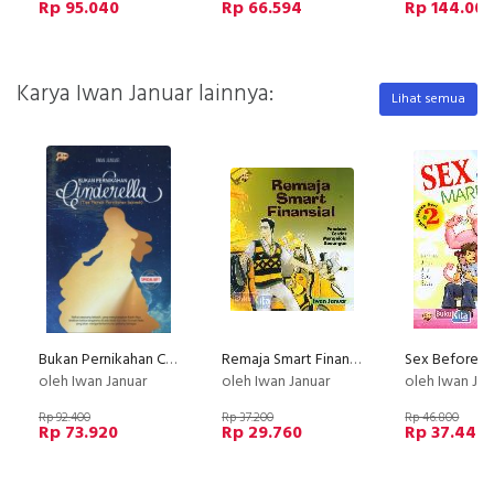
Rp 95.040
Rp 66.594
Rp 144.00
Karya Iwan Januar lainnya:
Lihat semua
Bukan Pernikahan Cinderella Edisi Baru
Remaja Smart Finansial (Paduan Cerdas Mengelola Keuangan)
oleh Iwan Januar
oleh Iwan Januar
oleh Iwan Jan
Rp 92.400
Rp 37.200
Rp 46.800
Rp 73.920
Rp 29.760
Rp 37.440