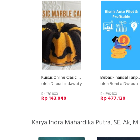
Kursus Online Clasic Marble Cake Dapur Lindawaty PU
Bebas Finansial Tanpa Kerja
oleh Dapur Lindawaty
oleh Benito Dwiputr
Rp 178.800
Rp 596.400
Rp 143.040
Rp 477.120
Karya Indra Mahardika Putra, SE. Ak, M.