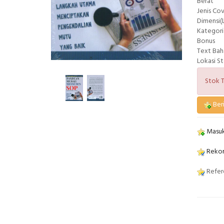
Berat
Jenis Co
Dimensi(L
Kategori
Bonus
Text Bah
Lokasi S
Stok T
Beri
Masuk
Rekom
Refere