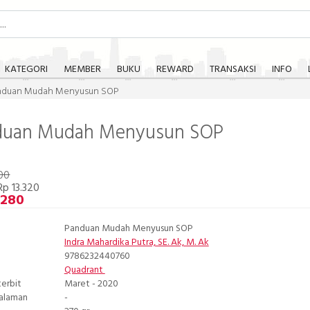
KATEGORI
MEMBER
BUKU
REWARD
TRANSAKSI
INFO
nduan Mudah Menyusun SOP
duan Mudah Menyusun SOP
00
p 13.320
.280
Panduan Mudah Menyusun SOP
Indra Mahardika Putra, SE. Ak, M. Ak
9786232440760
Quadrant
terbit
Maret - 2020
Halaman
-