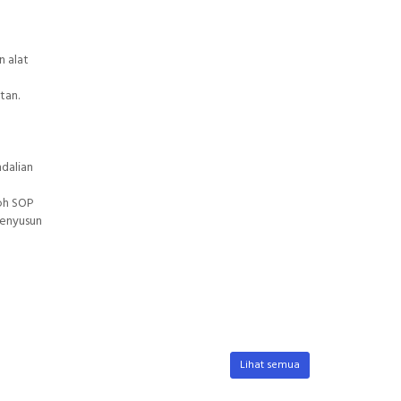
n alat
tan.
dalian
toh SOP
menyusun
Lihat semua