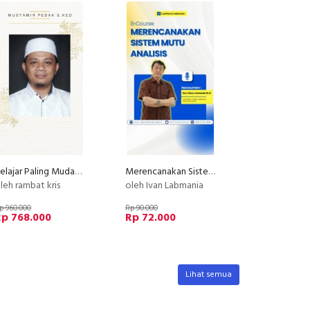
Belajar Paling Mudah PIJAT REFLEKSI By Mustamir Pedak, S.Ked.
Merencanakan Sistem Mutu Analisis
leh rambat kris
oleh Ivan Labmania
p 960.000
Rp 90.000
Rp 768.000
Rp 72.000
Lihat semua