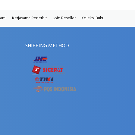
Kami
Kerjasama Penerbit
Join Reseller
Koleksi Buku
SHIPPING METHOD