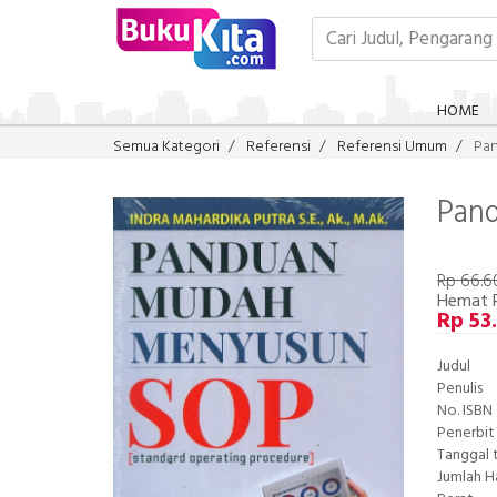
HOME
Semua Kategori
Referensi
Referensi Umum
Pa
Pan
Rp 66.6
Hemat R
Rp 53
Judul
Penulis
No. ISBN
Penerbit
Tanggal 
Jumlah 