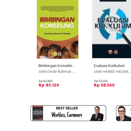
Bimbingan Konseling Kesehatan Mental di Sekolah
Evaluasi Kurikulum
oleh Dede Rahmat Hidayat, Dr., dan Herdi, M.Pd.
oleh HAMID HASAN,S. PROF,DR,M.PD.
Rp 56.400
Rp 73.200
Rp 45.120
Rp 58.560