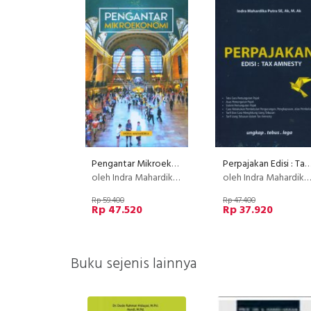
Pengantar Mikroekonomi
Perpajakan Edisi : Tax Amne
oleh Indra Mahardika Putra, SE. Ak, M. Ak
oleh Indra Mahardika Putra, SE. Ak, M. Ak
Rp 59.400
Rp 47.400
Rp 47.520
Rp 37.920
Buku sejenis lainnya