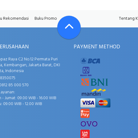
u Rekomendasi
Buku Promo
Tentang 
PERUSAHAAN
PAYMENT METHOD
opaz Raya C2 No.12 Permata Puri
, Kembangan, Jakarta Barat, DKI
ta, Indonesia
58350075
0812 85 000 570
Layanan:
 - Jumat: 09.00 WIB - 16.00 WIB
: 09.00 WIB - 12.00 WIB