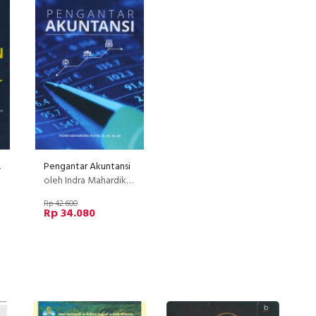
sty
Pengantar Akuntansi
oleh Indra Mahardika Putra, SE. Ak, M. Ak
Rp 42.600
Rp 34.080