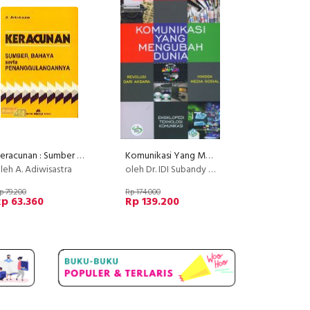
Keracunan : Sumber Bahaya serta Penanggulangannya
Komunikasi Yang Mengubah Dunia
leh A. Adiwisastra
oleh Dr. IDI Subandy Ibrahim, M.Si. & Dr. Yosal Iriantara
p 79.200
Rp 174.000
p 63.360
Rp 139.200