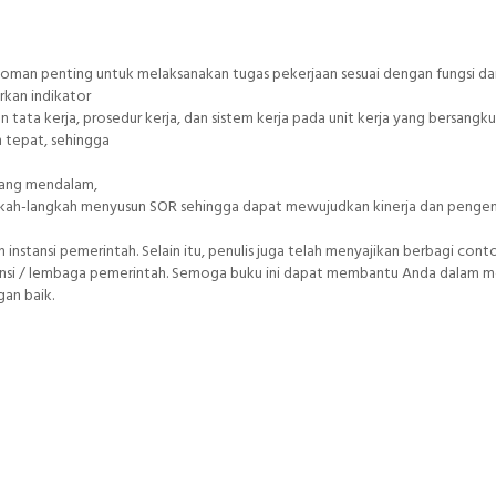
doman penting untuk melaksanakan tugas pekerjaan sesuai dengan fungsi da
rkan indikator
an tata kerja, prosedur kerja, dan sistem kerja pada unit kerja yang bersangku
n tepat, sehingga
t yang mendalam,
angkah-langkah menyusun SOR sehingga dapat mewujudkan kinerja dan pengen
 instansi pemerintah. Selain itu, penulis juga telah menyajikan berbagi con
tansi / lembaga pemerintah. Semoga buku ini dapat membantu Anda dalam 
an baik.