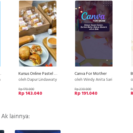
 Setiap Hari
Kursus Online Pastel Sultan Dapur Lindawaty PU
Canva For Mother
a
oleh Dapur Lindawaty
oleh Windy Anita Sari
o
Rp 178.800
Rp 238.800
R
Rp 143.040
Rp 191.040
 Ak lainnya: