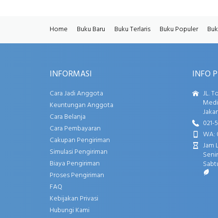
Home
Buku Baru
Buku Terlaris
Buku Populer
Buk
INFORMASI
INFO 
Cara Jadi Anggota
JL. T
Media
Keuntungan Anggota
Jakar
Cara Belanja
021-
Cara Pembayaran
WA: 
Cakupan Pengiriman
Jam 
Simulasi Pengiriman
Senin
Biaya Pengiriman
Sabtu
Proses Pengiriman
FAQ
Kebijakan Privasi
Hubungi Kami