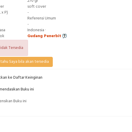
270 gr
ver
soft cover
 x P)
-
Referensi Umum
-
asa
Indonesia ·
tok
Gudang Penerbit
idak Tersedia
tahu Saya bila akan tersedia
kan ke Daftar Keinginan
endasikan Buku ini
nsikan Buku ini