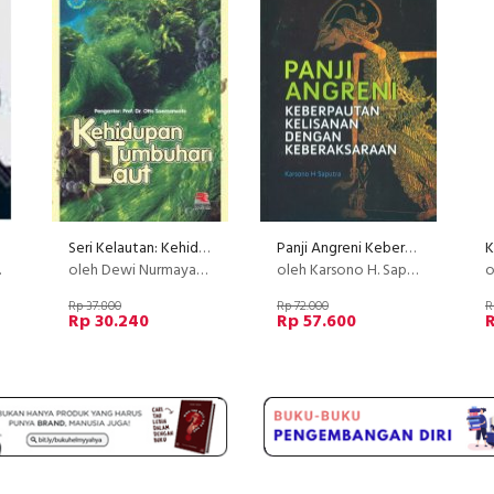
Seri Kelautan: Kehidupan Tumbuhan Laut
Panji Angreni Keberpautan Kelisanan Dengan Keberaksaraan
oleh Dewi Nurmayati / Endang Sugriati / Sofia Mansoor
oleh Karsono H. Saputra
o
Rp 37.800
Rp 72.000
R
Rp 30.240
Rp 57.600
R