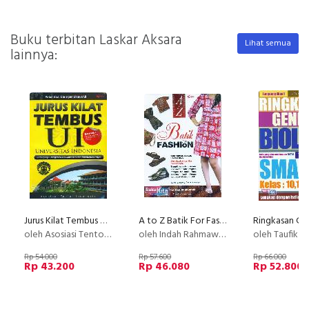
Buku terbitan Laskar Aksara
Lihat semua
lainnya:
Jurus Kilat Tembus UI (Universitas Indonesia) Dilengkapi Dengan Kunci Jawaban dan Pembahasannya
A to Z Batik For Fashion
oleh Asosiasi Tentor Indonesia
oleh Indah Rahmawati
oleh Taufik H
Rp 54.000
Rp 57.600
Rp 66.000
Rp 43.200
Rp 46.080
Rp 52.800