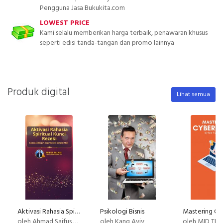
Pengguna Jasa Bukukita.com
LOWEST PRICE
Kami selalu memberikan harga terbaik, penawaran khusus
seperti edisi tanda-tangan dan promo lainnya
Produk digital
Lihat semua
Aktivasi Rahasia Spiritual Kunci Rezeki
Psikologi Bisnis
oleh Ahmad Saifus Salam
oleh Kang Aviv
oleh MID TE