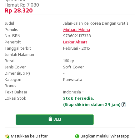
Hemat Rp 7.080
Rp 28.320
Judul
Jalan-Jalan Ke Korea Dengan Gratis
Penulis
Mutiara Hikma
No. ISBN
9786021137338
Penerbit
Laskar Aksara
Tanggal terbit
Februari - 2015
Jumlah Halaman
-
Berat
160 gr
Jenis Cover
Soft Cover
Dimensi(L x P)
-
Kategori
Pariwisata
Bonus
-
Text Bahasa
Indonesia ··
Lokasi Stok
Stok Tersedia.
(Siap dikirim dalam 24 jam)
BELI
Masukkan ke Daftar
Bagikan melalui Whatsapp