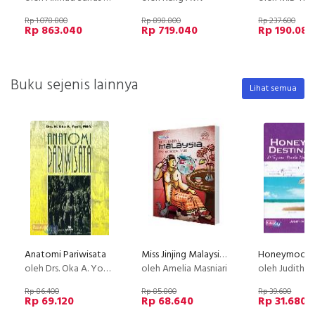
Rp 1.078.800
Rp 898.800
Rp 237.600
Rp 863.040
Rp 719.040
Rp 190.080
Buku sejenis lainnya
Lihat semua
Anatomi Pariwisata
Miss Jinjing Malaysia Belanja Sampai Mati
oleh Drs. Oka A. Yoeti
oleh Amelia Masniari
oleh Judith 
Rp 86.400
Rp 85.800
Rp 39.600
Rp 69.120
Rp 68.640
Rp 31.680