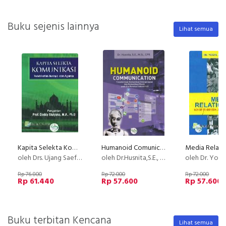
Buku sejenis lainnya
Lihat semua
Kapita Selekta Komunikasi : Pendekatan Budaya dan Agama
Humanoid Comunication
oleh Drs. Ujang Saefullah, M. Si
oleh Dr.Husnita,S.E., M.Si., CPR
oleh Dr. Yosal I
Rp 76.800
Rp 72.000
Rp 72.000
Rp 61.440
Rp 57.600
Rp 57.600
Buku terbitan Kencana
Lihat semua