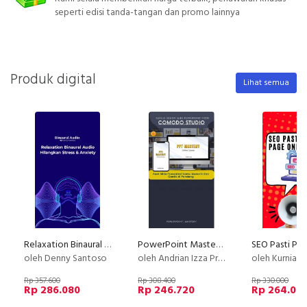
seperti edisi tanda-tangan dan promo lainnya
Produk digital
Lihat semua
Relaxation Binaural Audio - Hilangkan Stress & Anxiety
PowerPoint Mastery: Membuat Slide PowerPoint yang Menarik
oleh Denny Santoso
oleh Andrian Izza Prayudhi
oleh Kurniawanto
Rp 357.600
Rp 308.400
Rp 330.000
Rp 286.080
Rp 246.720
Rp 264.00