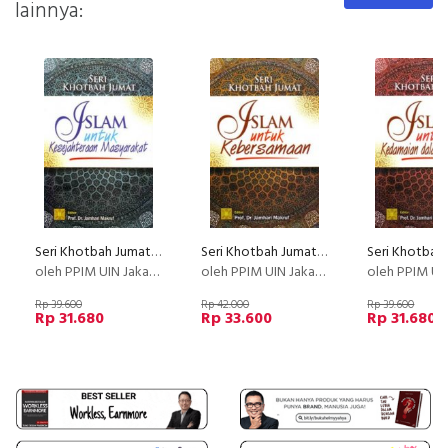
lainnya:
Seri Khotbah Jumat: Islam Untuk Kesejahteraan Masyarakat (Disc 50%)
Seri Khotbah Jumat: Islam Untuk Kebersamaan (Disc 50%)
oleh PPIM UIN Jakarta
oleh PPIM UIN Jakarta
oleh PPIM UIN 
Rp 39.600
Rp 42.000
Rp 39.600
Rp 31.680
Rp 33.600
Rp 31.680