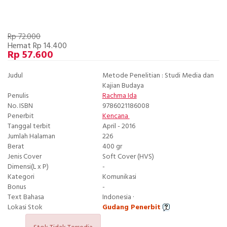
Rp 72.000
Hemat Rp 14.400
Rp 57.600
Judul
Metode Penelitian : Studi Media dan
Kajian Budaya
Penulis
Rachma Ida
No. ISBN
9786021186008
Penerbit
Kencana
Tanggal terbit
April - 2016
Jumlah Halaman
226
Berat
400 gr
Jenis Cover
Soft Cover (HVS)
Dimensi(L x P)
-
Kategori
Komunikasi
Bonus
-
Text Bahasa
Indonesia ·
Lokasi Stok
Gudang Penerbit