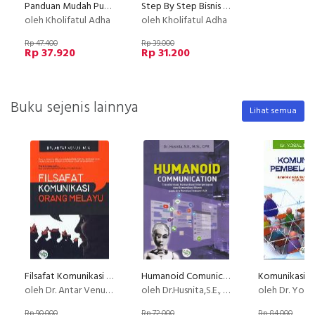
Panduan Mudah Public Speaking (2017)
Step By Step Bisnis Tour & Travel
oleh Kholifatul Adha
oleh Kholifatul Adha
Rp 47.400
Rp 39.000
Rp 37.920
Rp 31.200
Buku sejenis lainnya
Lihat semua
Filsafat Komunikasi Orang Melayu
Humanoid Comunication
oleh Dr. Antar Venus, M.A.
oleh Dr.Husnita,S.E., M.Si., CPR
oleh Dr. Yosal I
Rp 90.000
Rp 72.000
Rp 84.000