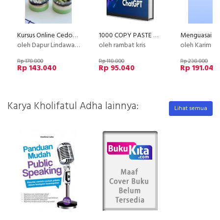
Kursus Online Cedok Jelly Dapur Lindawaty PU
1000 COPY PASTE SCALE UP
oleh Dapur Lindawaty
oleh rambat kris
oleh Karim Ar
Rp 178.800
Rp 118.800
Rp 238.800
Rp 143.040
Rp 95.040
Rp 191.040
Karya Kholifatul Adha lainnya:
Lihat semua