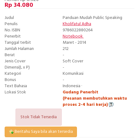
Rp 34.080
Judul
Panduan Mudah Public Speaking
Penulis
Kholifatul Adha
No. ISBN
9786022880264
Penerbit
Notebook
Tanggal terbit
Maret - 2014
Jumlah Halaman
212
Berat
-
Jenis Cover
Soft Cover
Dimensi(L x P)
-
Kategori
Komunikasi
Bonus
-
Text Bahasa
Indonesia ·
Lokasi Stok
Gudang Penerbit
(Pesanan membutuhkan waktu
proses 2-4 hari kerja)
Stok Tidak Tersedia
Beritahu Saya bila akan tersedia