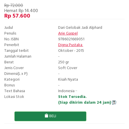
Rp 72.000
Hemat Rp 14.400
Rp 57.600
Judul
Dari Gelobak Jadi Alphard
Penulis
Arie Gaspel
No. ISBN
9786021669051
Penerbit
Digna Pustaka
Tanggal terbit
Oktober - 2015
Jumlah Halaman
-
Berat
250 gr
Jenis Cover
Soft Cover
Dimensi(L x P)
-
Kategori
Kisah Nyata
Bonus
-
Text Bahasa
Indonesia ··
Lokasi Stok
Stok Tersedia.
(Siap dikirim dalam 24 jam)
BELI