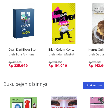
Cuan Dari Blog: Step by Step Membuat Blog Profesional yang Menghasilkan Cuan
Bikin Kolam Konsumen
oleh Toni Al-munawwar
oleh Indari Mastuti
oleh Dapur Li
Rp 418.800
Rp 238.800
Rp 178.800
Rp 335.040
Rp 191.040
Rp 143.040
Buku sejenis lainnya
Lihat semua