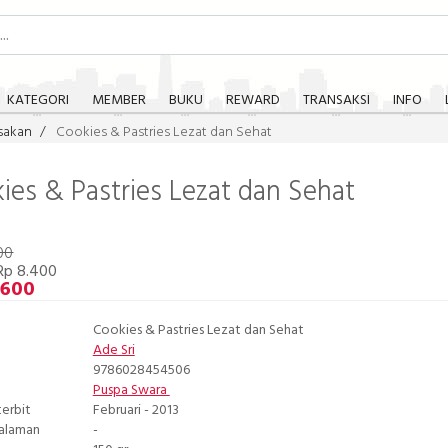
KATEGORI
MEMBER
BUKU
REWARD
TRANSAKSI
INFO
sakan
Cookies & Pastries Lezat dan Sehat
ies & Pastries Lezat dan Sehat
00
Rp 8.400
.600
Cookies & Pastries Lezat dan Sehat
Ade Sri
9786028454506
Puspa Swara
terbit
Februari - 2013
Halaman
-