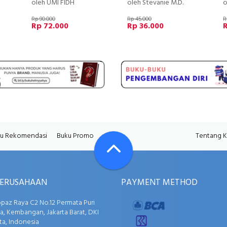
oleh UMI FIDH
oleh Stevanie M.D.
o
Rp 90.000
Rp 45.000
R
Rp 72.000
Rp 36.000
u Rekomendasi
Buku Promo
Tentang 
PERUSAHAAN
PAYMENT METHOD
opaz Raya C2 No.12 Permata Puri
, Kembangan, Jakarta Barat, DKI
ta, Indonesia