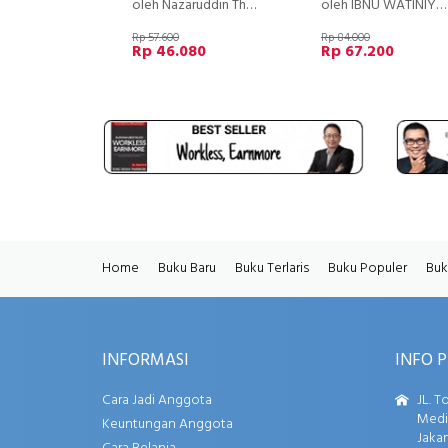
oleh Nazaruddin Thamrin
oleh IBNU WATINIYAH
Rp 57.600
Rp 84.000
Rp 46.080
Rp 67.200
Home
Buku Baru
Buku Terlaris
Buku Populer
Buk
INFORMASI
INFO 
Cara Jadi Anggota
JL. T
Media
Keuntungan Anggota
Jakar