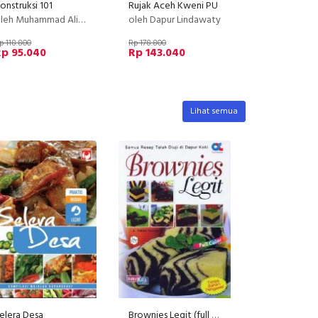
onstruksi 101
Rujak Aceh Kweni PU
leh Muhammad Ali Akbar
oleh Dapur Lindawaty
p 118.800
Rp 178.800
Rp 95.040
Rp 143.040
Lihat semua
elera Desa
Brownies Legit (full color) (BK)