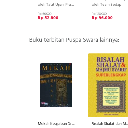
oleh Tatit Ujiani Prasetyaningsih/Eva Luthfiany
oleh Team Sedap
Rp 66.000
Rp 120.000
Rp 52.800
Rp 96.000
Buku terbitan Puspa Swara lainnya:
Mekah Keajaiban Di Tanah Suci
Risalah Shalat dan Majmu Syari