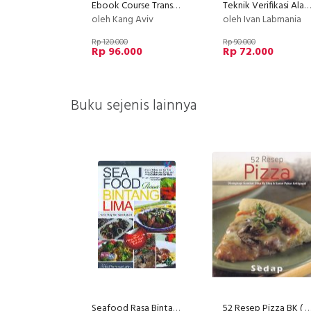
Ebook Course Transformer
Teknik Verifikasi Alat Ukur Volume
oleh Kang Aviv
oleh Ivan Labmania
Rp 120.000
Rp 90.000
Rp 96.000
Rp 72.000
Buku sejenis lainnya
Seafood Rasa Bintang Lima
52 Resep Pizza BK ( Full Col