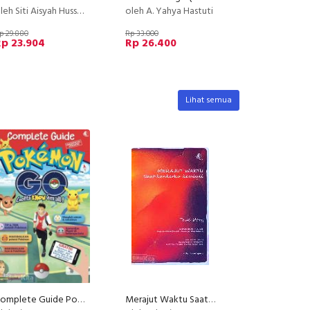
leh Siti Aisyah Hussain
oleh A. Yahya Hastuti
p 29.880
Rp 33.000
Rp 23.904
Rp 26.400
Lihat semua
Complete Guide Pokemon Go [UNOFFICIAL VERSION]
Merajut Waktu Saat Kankerku Kembali