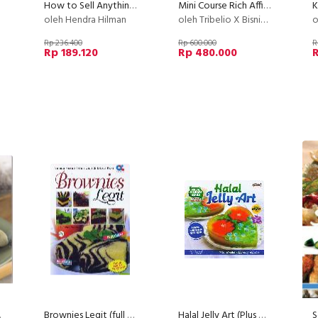
How to Sell Anything, Anytime, Anywhere to Anyone (PLATINUM)
Mini Course Rich Affiliate
K
oleh Hendra Hilman
oleh Tribelio X Bisnishub
o
Rp 236.400
Rp 600.000
R
Rp 189.120
Rp 480.000
or )
Brownies Legit (full color)
Halal Jelly Art (Plus DVD)
S