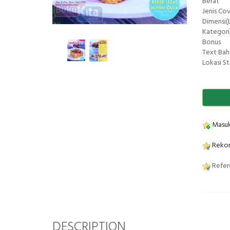
Berat
Jenis Co
Dimensi(L
Kategori
Bonus
Text Bah
Lokasi S
Masuk
Rekom
Refere
DESCRIPTION