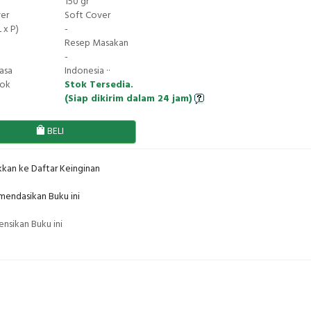
150 gr
ver
Soft Cover
 x P)
-
Resep Masakan
-
asa
Indonesia ··
tok
Stok Tersedia.
(Siap dikirim dalam 24 jam)
BELI
kan ke Daftar Keinginan
endasikan Buku ini
nsikan Buku ini