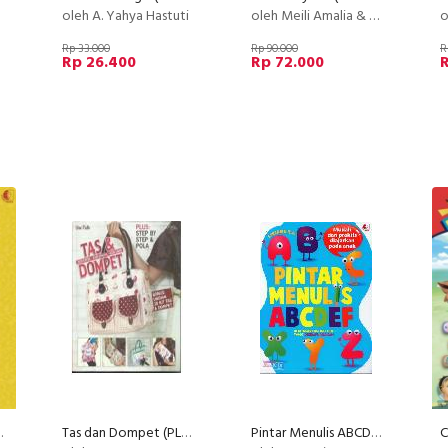
oleh A. Yahya Hastuti
oleh Meili Amalia & Shamsiar Agustin
o
Rp 33.000
Rp 90.000
R
Rp 26.400
Rp 72.000
r Superlengkap
Tas dan Dompet (PLUS: STEP BY STEP & POLA)
Pintar Menulis ABCDEF Berdasarkan Metode yang Disempurnakan