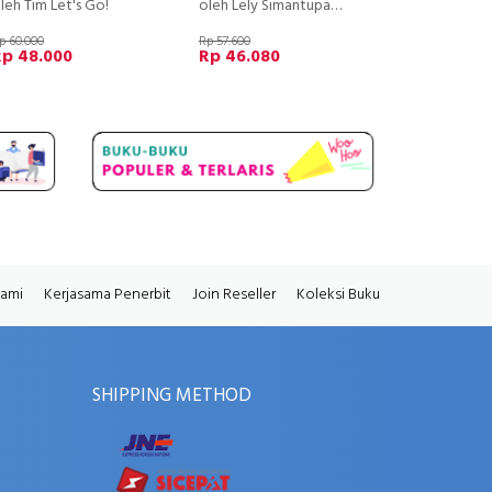
leh Tim Let's Go!
oleh Lely Simantupang
p 60.000
Rp 57.600
Rp 48.000
Rp 46.080
Kami
Kerjasama Penerbit
Join Reseller
Koleksi Buku
SHIPPING METHOD