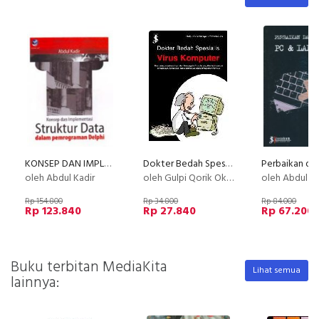
KONSEP DAN IMPLEMENTASI STRUKTUR DATA DALAM PEMROGRAMAN DELPHI
Dokter Bedah Spesialis Virus Komputer
oleh Abdul Kadir
oleh Gulpi Qorik Oktagalu Pratamasunu
oleh Abdul 
Rp 154.800
Rp 34.800
Rp 84.000
Rp 123.840
Rp 27.840
Rp 67.200
Buku terbitan MediaKita
Lihat semua
lainnya: