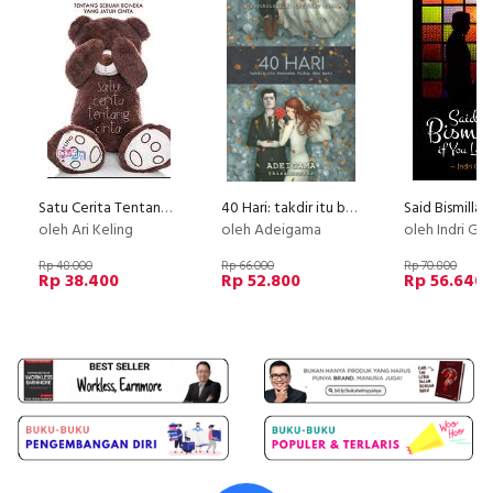
Satu Cerita Tentang Cinta (Disc 50%)
40 Hari: takdir itu bernama hidup dan mati [Edisi TTD]
oleh Ari Keling
oleh Adeigama
oleh Indri Gal
Rp 48.000
Rp 66.000
Rp 70.800
Rp 38.400
Rp 52.800
Rp 56.640