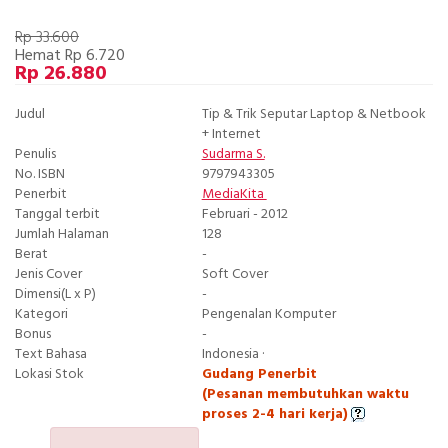
Rp 33.600
Hemat Rp 6.720
Rp 26.880
Judul
Tip & Trik Seputar Laptop & Netbook
+ Internet
Penulis
Sudarma S.
No. ISBN
9797943305
Penerbit
MediaKita
Tanggal terbit
Februari - 2012
Jumlah Halaman
128
Berat
-
Jenis Cover
Soft Cover
Dimensi(L x P)
-
Kategori
Pengenalan Komputer
Bonus
-
Text Bahasa
Indonesia ·
Lokasi Stok
Gudang Penerbit
(Pesanan membutuhkan waktu
proses 2-4 hari kerja)