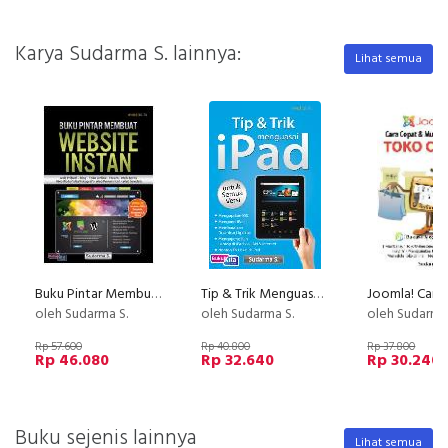
Karya Sudarma S. lainnya:
Lihat semua
Buku Pintar Membuat Website Instan
Tip & Trik Menguasai iPad
oleh Sudarma S.
oleh Sudarma S.
oleh Sudarma 
Rp 57.600
Rp 40.800
Rp 37.800
Rp 46.080
Rp 32.640
Rp 30.240
Buku sejenis lainnya
Lihat semua