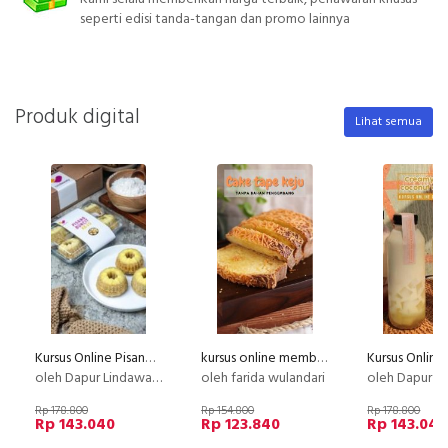
seperti edisi tanda-tangan dan promo lainnya
Produk digital
Lihat semua
Kursus Online Pisang Buncit Dapur Lindawaty PU
kursus online membuat cake tanpa bahan pengembang
oleh Dapur Lindawaty
oleh farida wulandari
oleh Dapur Li
Rp 178.800
Rp 154.800
Rp 178.800
Rp 143.040
Rp 123.840
Rp 143.040