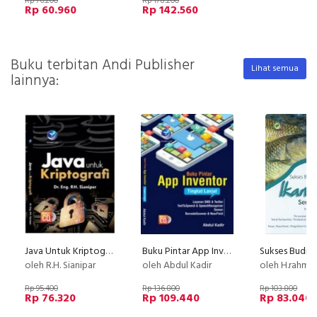
Rp 76.200
Rp 178.200
Rp 60.960
Rp 142.560
Buku terbitan Andi Publisher
Lihat semua
lainnya:
Java Untuk Kriptografi + cd
Buku Pintar App Inventor Tingkat Lanjut+cd
oleh R.H. Sianipar
oleh Abdul Kadir
oleh H.rahmat Rukmana Dan H. Herdi
Rp 95.400
Rp 136.800
Rp 103.800
Rp 76.320
Rp 109.440
Rp 83.040