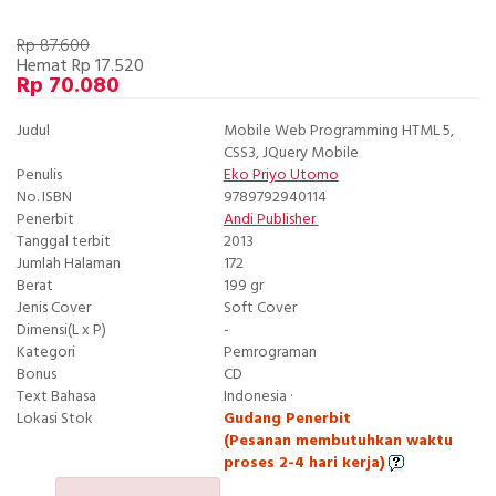
Rp 87.600
Hemat Rp 17.520
Rp 70.080
Judul
Mobile Web Programming HTML 5,
CSS3, JQuery Mobile
Penulis
Eko Priyo Utomo
No. ISBN
9789792940114
Penerbit
Andi Publisher
Tanggal terbit
2013
Jumlah Halaman
172
Berat
199 gr
Jenis Cover
Soft Cover
Dimensi(L x P)
-
Kategori
Pemrograman
Bonus
CD
Text Bahasa
Indonesia ·
Lokasi Stok
Gudang Penerbit
(Pesanan membutuhkan waktu
proses 2-4 hari kerja)