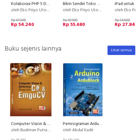
Kolaborasi PHP 5 Dan MySql Untuk Pengembangan Website+cd
Bikin Sendiri Toko Online Dinamis Dengan Bootstrap Dan PHP (Plus Cd)
oleh Eko Priyo Utomo
oleh Eko Priyo Utomo
oleh Eko Priyo
Rp 67.800
Rp 69.600
Rp 34.800
Rp 54.240
Rp 55.680
Rp 27.840
Buku sejenis lainnya
Lihat semua
Computer Vision & Aplikasinya Menggunakan C# & EmguCV +CD
Pemrograman Arduino Menggunakan ArduBlock + cd
oleh Budiman Putra AR
oleh Abdul Kadir