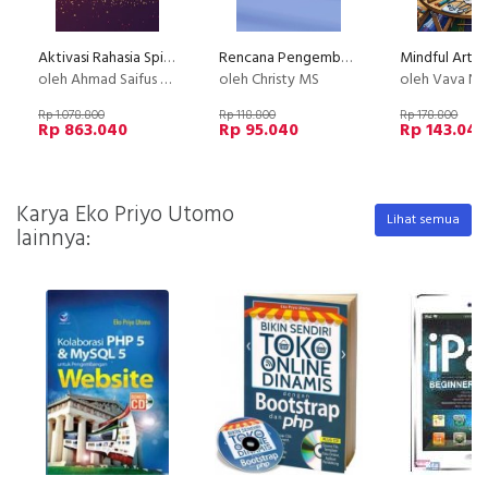
Aktivasi Rahasia Spiritual Kunci Rezeki
Rencana Pengembangan Diri
oleh Ahmad Saifus Salam
oleh Christy MS
oleh Vava N
Rp 1.078.800
Rp 118.800
Rp 178.800
Rp 863.040
Rp 95.040
Rp 143.040
Karya Eko Priyo Utomo
Lihat semua
lainnya: