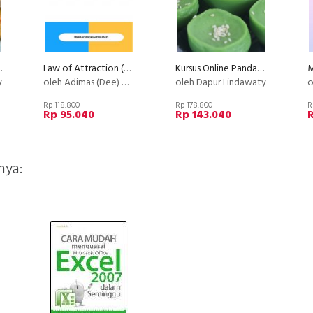
r Lindawaty PU
Law of Attraction (LOA) - Basic
Kursus Online Pandan Hejo Dapur Lindawaty PU
M
y
oleh Adimas (Dee) Wirajayanagara (Lesmana)
oleh Dapur Lindawaty
o
Rp 118.800
Rp 178.800
R
Rp 95.040
Rp 143.040
R
nya: