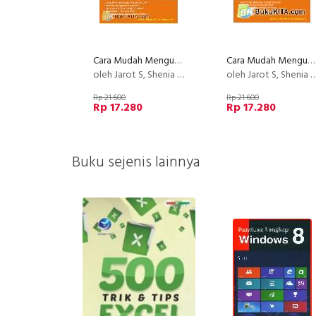
Cara Mudah Menguasai Microsoft Office Powerpoint 2007 dalam semi
Cara Mudah Menguasai Microsoft Office Power Point 2007 Dalam Seminggu
oleh Jarot S, Shenia A, Sudarma S
oleh Jarot S, Shenia A, Sudarma S
Rp 21.600
Rp 21.600
Rp 17.280
Rp 17.280
Buku sejenis lainnya