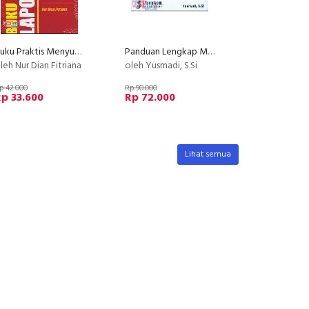
Buku Praktis Menyusun Laporan Laba Rugi
Panduan Lengkap Microsoft Word 2010
leh Nur Dian Fitriana
oleh Yusmadi, S.Si
p 42.000
Rp 90.000
p 33.600
Rp 72.000
Lihat semua