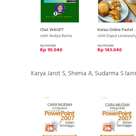
Chat WAGPT
Kursus Online Pastel Sultan Dapu
oleh Andya Berna
oleh Dapur Lindawat
Rp 118.800
Rp 178.800
Rp 95.040
Rp 143.040
Karya Jarot S, Shenia A, Sudarma S lain