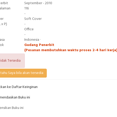
terbit
September - 2010
Halaman
116
-
ver
Soft Cover
 x P)
-
Office
-
asa
Indonesia ·
tok
Gudang Penerbit
(Pesanan membutuhkan waktu proses 2-4 hari kerja
idak Tersedia
tahu Saya bila akan tersedia
kan ke Daftar Keinginan
endasikan Buku ini
nsikan Buku ini