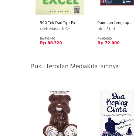
500 Trik Dan Tips Excel
Panduan Lengkap Windows 8
oleh Musliadi K.H
oleh Start
Rp 110.400
Rp 90.000
Rp 88.320
Rp 72.000
Buku terbitan MediaKita lainnya: