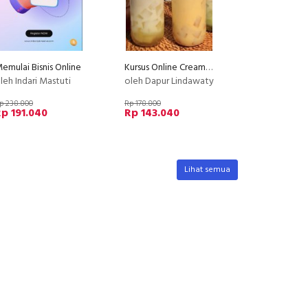
emulai Bisnis Online
Kursus Online Creamy Cheese Coconut Dapur Lindawaty PU
leh Indari Mastuti
oleh Dapur Lindawaty
p 238.800
Rp 178.800
p 191.040
Rp 143.040
Lihat semua