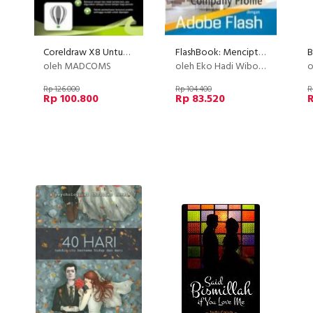
Coreldraw X8 Untuk Pemula
FlashBook: Menciptakan Company Profile Dengan Adobe Flash+CD
oleh MADCOMS
oleh Eko Hadi Wibowo
o
Rp 126.000
Rp 104.400
R
Rp 100.800
Rp 83.520
R