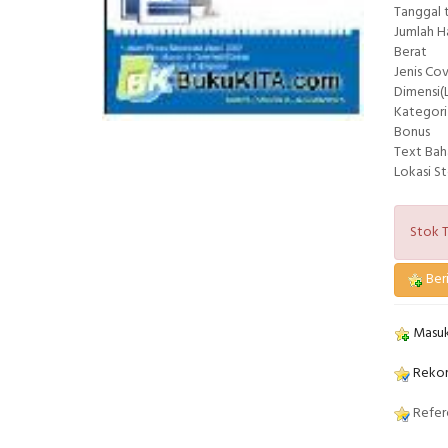
Tanggal 
Jumlah 
Berat
Jenis Co
Dimensi(L
Kategori
Bonus
Text Bah
Lokasi S
Stok T
Beri
Masuk
Rekom
Refere