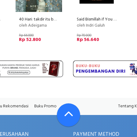
0%)
40 Hari: takdir itu bernama hidup dan mati [Edisi TTD]
Said Bismillah if You Love Me (Disc 50%)
oleh Adeigama
oleh Indri Galuh
Rp 66.000
Rp 70.800
Rp 52.800
Rp 56.640
u Rekomendasi
Buku Promo
Tentang 
PERUSAHAAN
PAYMENT METHOD