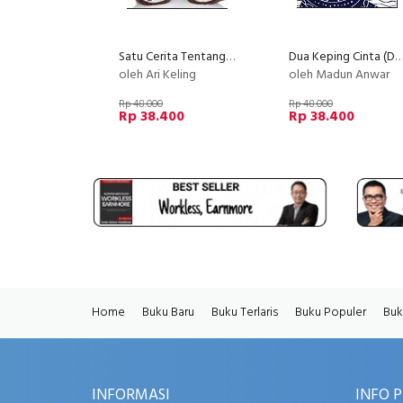
Satu Cerita Tentang Cinta (Disc 50%)
Dua Keping Cinta (Disc 5
oleh Ari Keling
oleh Madun Anwar
Rp 48.000
Rp 48.000
Rp 38.400
Rp 38.400
Home
Buku Baru
Buku Terlaris
Buku Populer
Buk
INFORMASI
INFO 