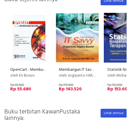
Lihat semua
OpenCart : Membuat Toko Online Handal dan Gratis
Membangun IT Savvy Untuk Menjadi Organisasi Digital Master
oleh Eri Bowo
oleh Jogiyanto HM., MBA., Akt., Ph.d
oleh Mohammad Farhan Qu
Rp 69.600
Rp 179.400
Rp 192.000
Rp 55.680
Rp 143.520
Rp 153.600
Buku terbitan KawanPustaka
Lihat semua
lainnya: