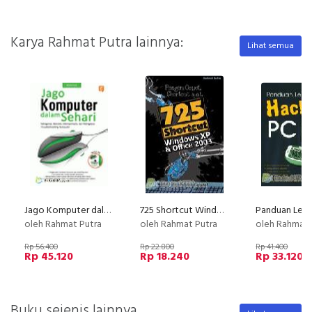
Karya Rahmat Putra lainnya:
Lihat semua
Jago Komputer dalam Sehari
725 Shortcut Windows XP & Office 2003
oleh Rahmat Putra
oleh Rahmat Putra
oleh Rahmat 
Rp 56.400
Rp 22.800
Rp 41.400
Rp 45.120
Rp 18.240
Rp 33.120
Buku sejenis lainnya