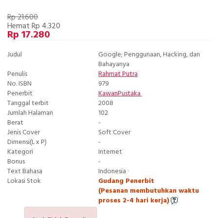
Rp 21.600
Hemat Rp 4.320
Rp 17.280
Judul
Google; Penggunaan, Hacking, dan
Bahayanya
Penulis
Rahmat Putra
No. ISBN
979
Penerbit
KawanPustaka
Tanggal terbit
2008
Jumlah Halaman
102
Berat
-
Jenis Cover
Soft Cover
Dimensi(L x P)
-
Kategori
Internet
Bonus
-
Text Bahasa
Indonesia ·
Lokasi Stok
Gudang Penerbit
(Pesanan membutuhkan waktu
proses 2-4 hari kerja)