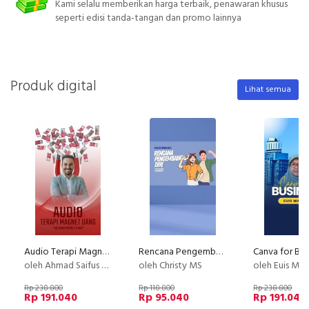
Kami selalu memberikan harga terbaik, penawaran khusus
seperti edisi tanda-tangan dan promo lainnya
Produk digital
Lihat semua
Audio Terapi Magnet Uang
Rencana Pengembangan Diri
Canva for Bus
oleh Ahmad Saifus Salam
oleh Christy MS
oleh Euis Mar
Rp 238.800
Rp 118.800
Rp 238.800
Rp 191.040
Rp 95.040
Rp 191.040