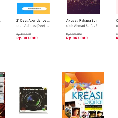
 [Ecourse Facebook Mastery]
21 Days Abundance Meditation
Aktivasi Rahasia Spiritual Kunci Rezeki
oleh Adimas (Dee) Wirajayanagara (Lesmana)
oleh Ahmad Saifus Salam
o
Rp 478.800
Rp 1.078.800
R
Rp 383.040
Rp 863.040
R