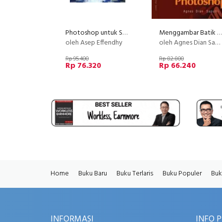
Photoshop untuk Semua Kalangan
Menggambar Batik Menggunakan Adobe Photoshop
oleh Asep Effendhy
oleh Agnes Dian Saputri
Rp 95.400
Rp 82.800
Rp 76.320
Rp 66.240
Home
Buku Baru
Buku Terlaris
Buku Populer
Buk
INFORMASI
INFO 