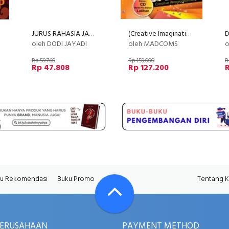
JURUS RAHASIA JAGO FOTOGRAFI DIGITAL UNTUK PEMULA (2014)
(Creative Imagination Art) Kreasi Digital Dengan Photoshop Untuk Pemula+cd
oleh DODI JAYADI
oleh MADCOMS
o
Rp 59.760
Rp 159.000
R
Rp 47.808
Rp 127.200
R
u Rekomendasi
Buku Promo
Tentang 
PERUSAHAAN
PAYMENT METHOD