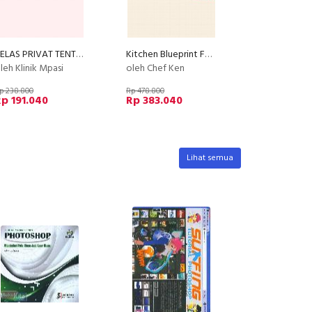
KELAS PRIVAT TENTANG MAKAN (by Klinik MPASI )
Kitchen Blueprint For Business : Setting Up Efficient Kitchen For Your Cafe or Restaurant Business
leh Klinik Mpasi
oleh Chef Ken
p 238.800
Rp 478.800
p 191.040
Rp 383.040
Lihat semua