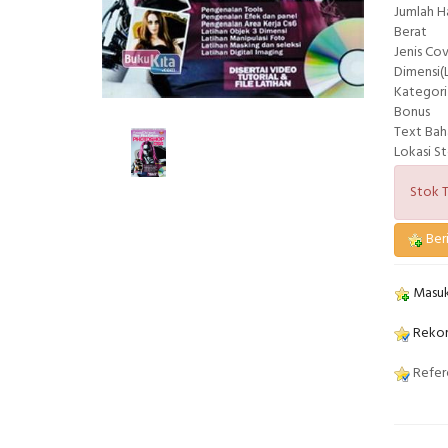
Jumlah 
Berat
Jenis Co
Dimensi(L
Kategori
Bonus
Text Bah
Lokasi S
Stok T
Beri
Masuk
Rekom
Refere