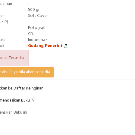
Halaman
-
500 gr
ver
Soft Cover
 x P)
-
Fotografi
CD
asa
Indonesia ·
tok
Gudang Penerbit
idak Tersedia
tahu Saya bila akan tersedia
kan ke Daftar Keinginan
endasikan Buku ini
nsikan Buku ini