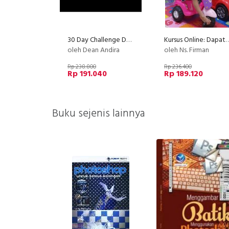
30 Day Challenge DEKET | Dapet Komisi Setiap Hari dari Tiktok Affiliate
Kursus Online: Dapat Cuan Dollar & Penghasilan dari Facebook
oleh Dean Andira
oleh Ns. Firman
Rp 238.800
Rp 236.400
Rp 191.040
Rp 189.120
Buku sejenis lainnya