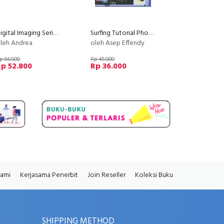
Digital Imaging Series : Photoshop Manipulasi Foto Biasa Jadi Luar Biasa
Surfing Tutorial Photoshop
leh Andrea
oleh Asep Effendy
p 66.000
Rp 45.000
p 52.800
Rp 36.000
Kami
Kerjasama Penerbit
Join Reseller
Koleksi Buku
SHIPPING METHOD