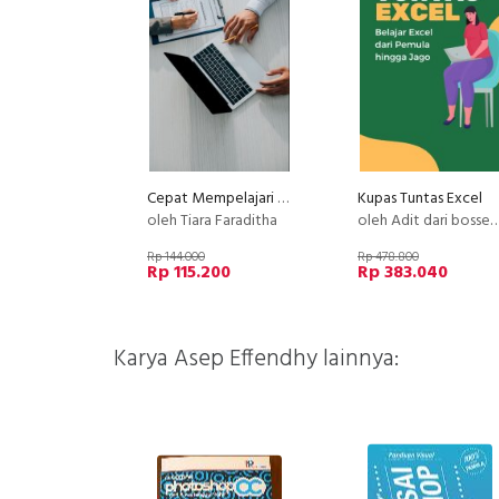
Cepat Mempelajari Asuransi Sebelum Membeli
Kupas Tuntas Excel
oleh Tiara Faraditha
oleh Adit dari bossexcel
Rp 144.000
Rp 478.800
Rp 115.200
Rp 383.040
Karya Asep Effendhy lainnya: