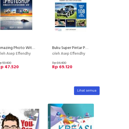
Amazing Photo With Photoshop : Mengolah Foto Biasa Menjadi 'Wah'
Buku Super Pintar Photoshop Mahir Secara Otodidak
leh Asep Effendhy
oleh Asep Effendhy
p 59.400
Rp 86.400
Rp 47.520
Rp 69.120
Lihat semua