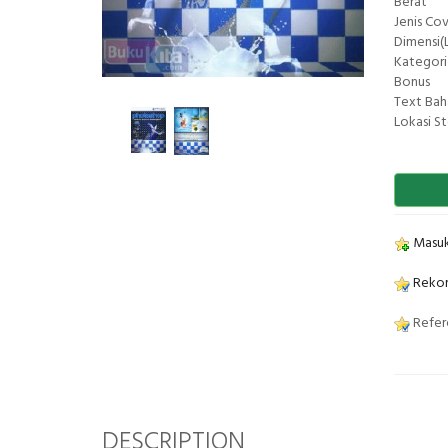
Berat
Jenis Co
Dimensi(L
Kategori
Bonus
Text Bah
Lokasi S
Masuk
Rekom
Refere
DESCRIPTION