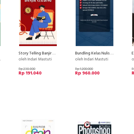
Story Telling Banjir Closing
Bundling Kelas Nulis Indscript
E
oleh Indari Mastuti
oleh Indari Mastuti
o
Rp 238.800
Rp 1.200.000
R
Rp 191.040
Rp 960.000
R