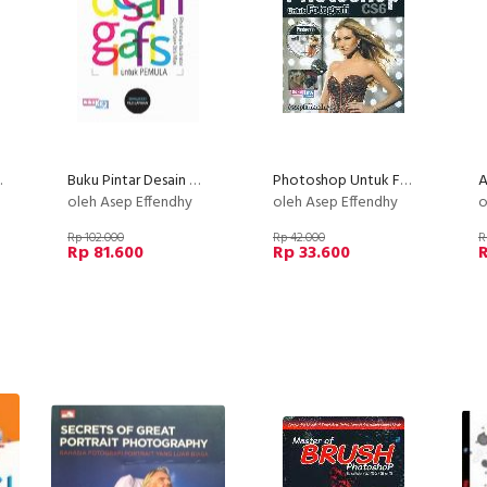
otoshop
Buku Pintar Desain Grafis untuk Pemula
Photoshop Untuk Fotografi CS6
oleh Asep Effendhy
oleh Asep Effendhy
o
Rp 102.000
Rp 42.000
R
Rp 81.600
Rp 33.600