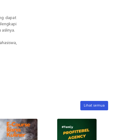
ang dapat
lengkapi
aslinya.
ahasiswa,
Lihat semua