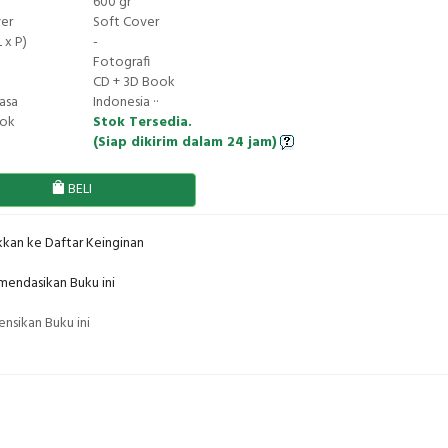
600 gr
ver
Soft Cover
 x P)
-
Fotografi
CD + 3D Book
asa
Indonesia ··
tok
Stok Tersedia.
(Siap dikirim dalam 24 jam)
BELI
kan ke Daftar Keinginan
endasikan Buku ini
nsikan Buku ini