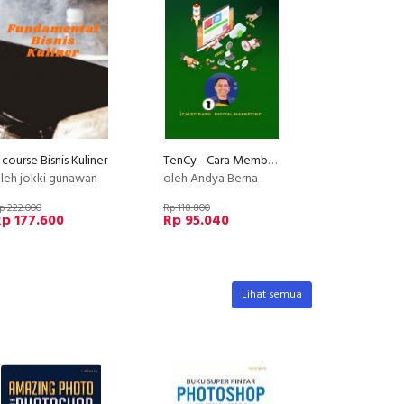
 course Bisnis Kuliner
TenCy - Cara Membuat Agency Menjadi Profit
leh jokki gunawan
oleh Andya Berna
p 222.000
Rp 118.800
p 177.600
Rp 95.040
Lihat semua