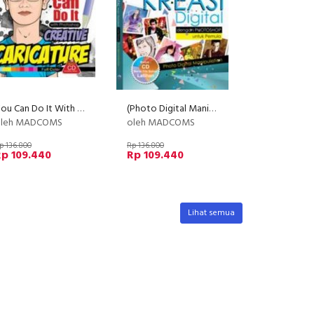
You Can Do It With Photoshop Creative Caricature + CD
(Photo Digital Manipulasi) Kreasi Digital Dengan Photoshop Untuk Pemula+CD
oleh MADCOMS
oleh MADCOMS
p 136.800
Rp 136.800
Rp 109.440
Rp 109.440
Lihat semua