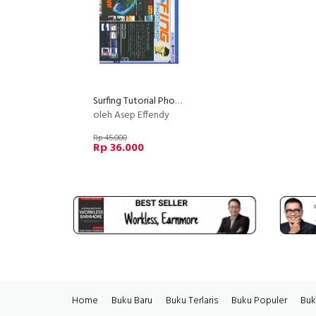
Surfing Tutorial Photoshop
oleh Asep Effendy
Rp 45.000
Rp 36.000
Home
Buku Baru
Buku Terlaris
Buku Populer
Buk