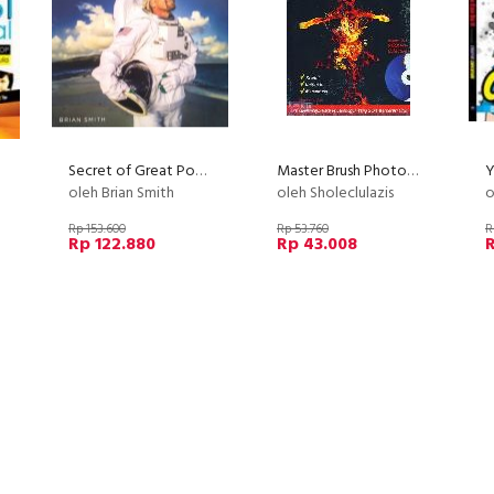
Secret of Great Potrait Photography (Disc 50%)
Master Brush Photoshop
oleh Brian Smith
oleh Sholeclulazis
Rp 153.600
Rp 53.760
R
Rp 122.880
Rp 43.008