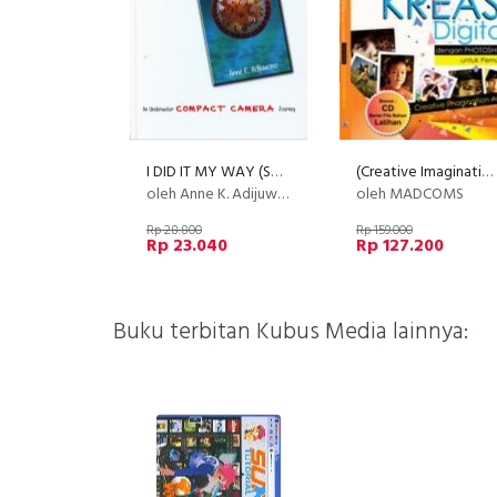
I DID IT MY WAY (Soft Cover)
(Creative Imagination Art) Kreasi Digital Dengan Photoshop Untuk Pemula+cd
oleh Anne K. Adijuwono
oleh MADCOMS
Rp 28.800
Rp 159.000
Rp 23.040
Rp 127.200
Buku terbitan Kubus Media lainnya: