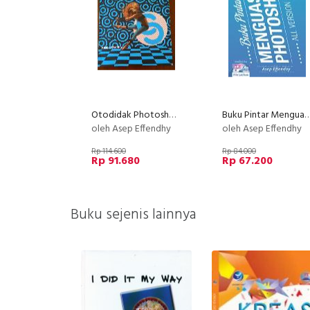
Otodidak Photoshop Dari Basic Hingga Mahir
Buku Pintar Menguasai Ph
oleh Asep Effendhy
oleh Asep Effendhy
Rp 114.600
Rp 84.000
Rp 91.680
Rp 67.200
Buku sejenis lainnya