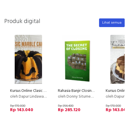
Produk digital
Lihat semua
Kursus Online Clasic Marble Cake Dapur Lindawaty PU
Rahasia Banjir Closing Setiap Hari
oleh Dapur Lindawaty
oleh Donny Situmeang
oleh Dapur Li
Rp 178.800
Rp 356.400
Rp 178.800
Rp 143.040
Rp 285.120
Rp 143.040