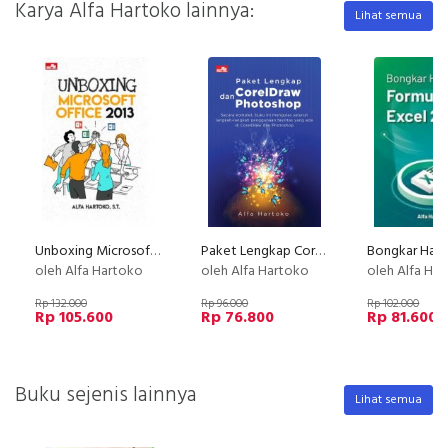
Karya Alfa Hartoko lainnya:
Lihat semua
Unboxing Microsoft Office 2013
Paket Lengkap Coreldraw Dan Photoshop
oleh Alfa Hartoko
oleh Alfa Hartoko
oleh Alfa Ha
Rp 132.000
Rp 96.000
Rp 102.000
Rp 105.600
Rp 76.800
Rp 81.600
Buku sejenis lainnya
Lihat semua