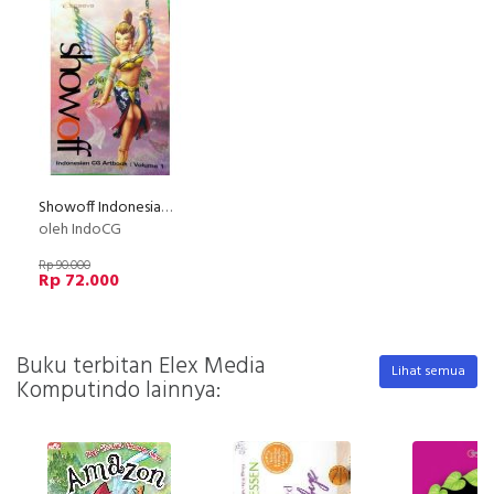
Showoff Indonesian CG Artbook: Volume 1
oleh IndoCG
Rp 90.000
Rp 72.000
Buku terbitan Elex Media
Lihat semua
Komputindo lainnya: