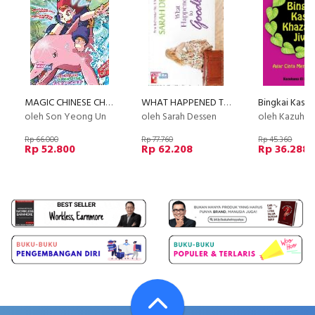
MAGIC CHINESE CHARACTER SERIES - Amazon (Disc 50%)
WHAT HAPPENED TO GOODBYE
oleh Son Yeong Un
oleh Sarah Dessen
oleh Kazuhana El Ra
Rp 66.000
Rp 77.760
Rp 45.360
Rp 52.800
Rp 62.208
Rp 36.288