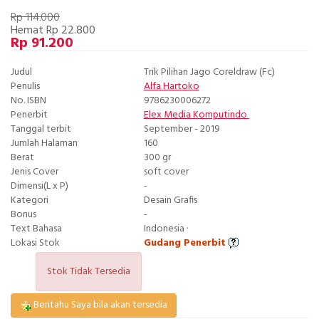
Rp 114.000
Hemat Rp 22.800
Rp 91.200
Judul
Trik Pilihan Jago Coreldraw (Fc)
Penulis
Alfa Hartoko
No. ISBN
9786230006272
Penerbit
Elex Media Komputindo
Tanggal terbit
September - 2019
Jumlah Halaman
160
Berat
300 gr
Jenis Cover
soft cover
Dimensi(L x P)
-
Kategori
Desain Grafis
Bonus
-
Text Bahasa
Indonesia ·
Lokasi Stok
Gudang Penerbit
Stok Tidak Tersedia
Beritahu Saya bila akan tersedia