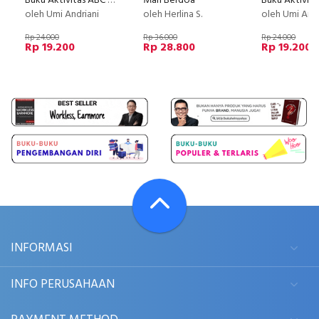
Buku Aktivitas ABC Candy Mandy
Mari Berdoa
oleh Umi Andriani
oleh Herlina S.
oleh Umi Andr
Rp 24.000
Rp 36.000
Rp 24.000
Rp 19.200
Rp 28.800
Rp 19.200
INFORMASI
INFO PERUSAHAAN