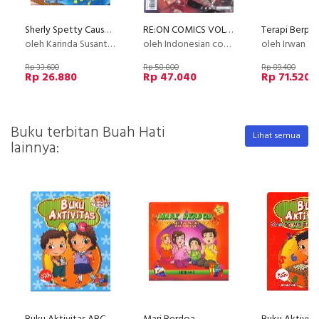
Sherly Spetty Causes Troubles - Sherly Spetty, Nama Penyebab Masalah
RE:ON COMICS VOL. 42 PERIODICAL COMICS COMPILATION
oleh Karinda Susanto, 11 Tahun
oleh Indonesian comics compilation
oleh Irwan Wid
Rp 33.600
Rp 58.800
Rp 89.400
Rp 26.880
Rp 47.040
Rp 71.520
Buku terbitan Buah Hati
Lihat semua
lainnya: