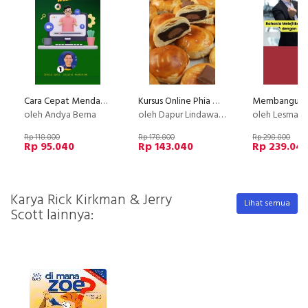
Cara Cepat Mendapatkan Banyak Income dari Webinar
Kursus Online Phia Ma Dapur Lindawaty PU
oleh Andya Berna
oleh Dapur Lindawaty
oleh Lesmana
Rp 118.800
Rp 178.800
Rp 298.800
Rp 95.040
Rp 143.040
Rp 239.04
Karya Rick Kirkman & Jerry
Lihat semua
Scott lainnya: