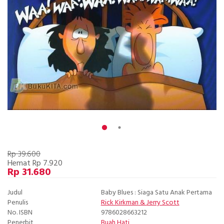
Rp 39.600
Hemat Rp 7.920
Rp 31.680
Judul
Baby Blues : Siaga Satu Anak Pertama
Penulis
Rick Kirkman
&
Jerry Scott
No. ISBN
9786028663212
Penerbit
Buah Hati