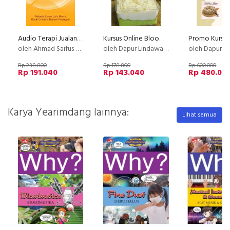
Audio Terapi Jualan Laris
Kursus Online Blooming Pandan Cheezy Deesert Box Dapur Lindawaty PU
oleh Ahmad Saifus Salam
oleh Dapur Lindawaty
oleh Dapur Li
Rp 238.800
Rp 178.800
Rp 600.000
Rp 191.040
Rp 143.040
Rp 480.00
Karya Yearimdang lainnya:
Lihat semua