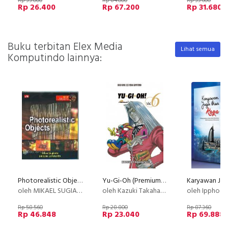
Rp 33.000
Rp 84.000
Rp 39.600
Rp 26.400
Rp 67.200
Rp 31.680
Buku terbitan Elex Media
Lihat semua
Komputindo lainnya:
Photorealistic Objects
Yu-Gi-Oh (Premium) 06
oleh MIKAEL SUGIANTO & SMITDEV COMMUNITY
oleh Kazuki Takahashi
oleh Ippho S
Rp 58.560
Rp 28.800
Rp 87.360
Rp 46.848
Rp 23.040
Rp 69.888