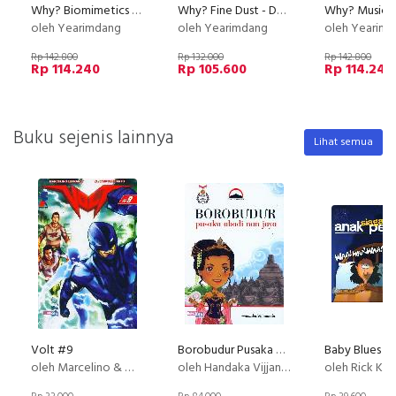
Why? Biomimetics - Biomimetika
Why? Fine Dust - Debu Halus
oleh Yearimdang
oleh Yearimdang
oleh Yearim
Rp 142.800
Rp 132.000
Rp 142.800
Rp 114.240
Rp 105.600
Rp 114.240
Buku sejenis lainnya
Lihat semua
Volt #9
Borobudur Pusaka Abadi nan Jaya
oleh Marcelino & M. Arief Russanto
oleh Handaka Vijjananda
oleh Rick Kirkman & Jer