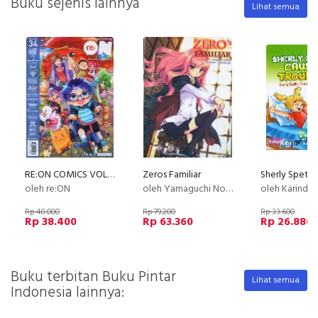
Buku sejenis lainnya
Lihat semua
RE:ON COMICS VOL. 34 PERIODICAL COMICS COMPILATION
Zeros Familiar
oleh re:ON
oleh Yamaguchi Noboru
oleh Karinda Susanto
Rp 48.000
Rp 79.200
Rp 33.600
Rp 38.400
Rp 63.360
Rp 26.880
Buku terbitan Buku Pintar
Lihat semua
Indonesia lainnya: