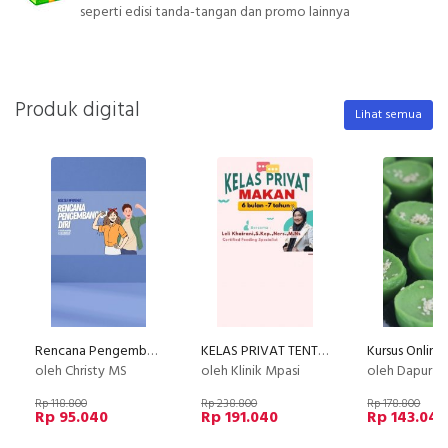
seperti edisi tanda-tangan dan promo lainnya
Produk digital
Lihat semua
Rencana Pengembangan Diri
KELAS PRIVAT TENTANG MAKAN (by Klinik MPASI )
oleh Christy MS
oleh Klinik Mpasi
oleh Dapur Li
Rp 118.800
Rp 238.800
Rp 178.800
Rp 95.040
Rp 191.040
Rp 143.040