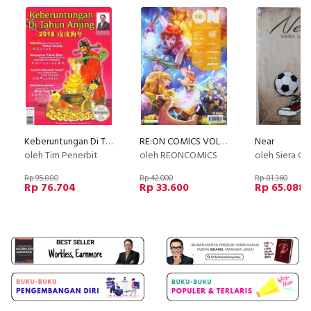
Keberuntungan Di Tahun Anjing 2018 (Bilingual: Indonesia-Chinese)
RE:ON COMICS VOL. 26 PERIODICAL COMICS COMPILATION
Near
oleh Tim Penerbit
oleh REONCOMICS
oleh Siera Gr
Rp 95.880
Rp 42.000
Rp 81.360
Rp 76.704
Rp 33.600
Rp 65.088