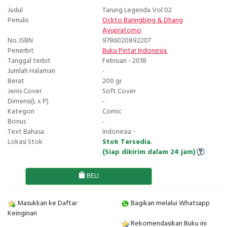
Judul
Tarung Legenda Vol 02
Penulis
Ockto Baringbing
&
Dhang
Ayupratomo
No. ISBN
9786020892207
Penerbit
Buku Pintar Indonesia
Tanggal terbit
Februari - 2018
Jumlah Halaman
-
Berat
200 gr
Jenis Cover
Soft Cover
Dimensi(L x P)
-
Kategori
Comic
Bonus
-
Text Bahasa
Indonesia ··
Lokasi Stok
Stok Tersedia.
(Siap dikirim dalam 24 jam)
BELI
Masukkan ke Daftar
Bagikan melalui Whatsapp
Keinginan
Rekomendasikan Buku ini