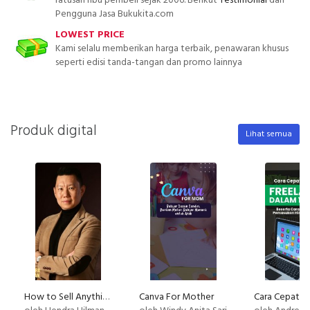
ratusan ribu pembeli sejak 2006. Berikut
Testimonial
dari
Pengguna Jasa Bukukita.com
LOWEST PRICE
Kami selalu memberikan harga terbaik, penawaran khusus
seperti edisi tanda-tangan dan promo lainnya
Produk digital
Lihat semua
How to Sell Anything, Anytime, Anywhere to Anyone (PLATINUM)
Canva For Mother