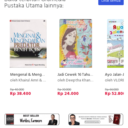
Lihat semua
Pustaka Utama lainnya:
Mengenal & Mengendalikan Predator Benih Ikan
Jadi Cewek 16 Tahun - The Year I Turn 16 (2009)
Ayo Jalan-Jal
oleh Khairul Amri & Toguan Sihombing
oleh Deeptha Khanna
oleh VLORENIA OC
Rp 48.000
Rp 30.000
Rp 66.000
Rp 38.400
Rp 24.000
Rp 52.800