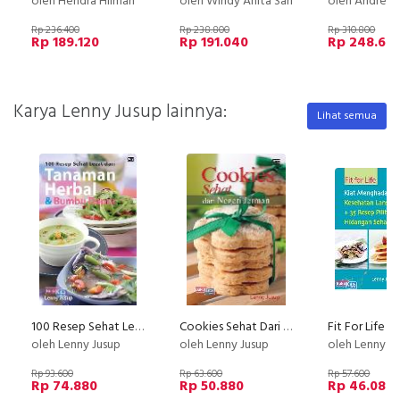
oleh Hendra Hilman
oleh Windy Anita Sari
oleh Andreas
Rp 236.400
Rp 238.800
Rp 310.800
Rp 189.120
Rp 191.040
Rp 248.64
Karya Lenny Jusup lainnya:
Lihat semua
100 Resep Sehat Lezat Dari Tanaman Herbal & Bumbu Dapur
Cookies Sehat Dari Negeri Jerman
oleh Lenny Jusup
oleh Lenny Jusup
oleh Lenny J
Rp 93.600
Rp 63.600
Rp 57.600
Rp 74.880
Rp 50.880
Rp 46.080