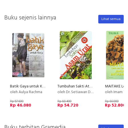
Buku sejenis lainnya
Lihat semua
Batik Gaya untuk Kerja
Tumbuhan Sakti Atasi Asam Urat
oleh Aulya Rachma
oleh Dr. Setiawan Dallmartha/Dr. Felix Adrian Dallmartha, BMedSc.
oleh Imam W
Rp 57.600
Rp 68.400
Rp 66.000
Rp 46.080
Rp 54.720
Rp 52.800
Buku terbitan Gramedia