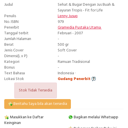
Judul
Sehat & Bugar Dengan Jus Buah &
Sayuran Tropis - Fit for Life
Penulis
Lenny Jusup
No. ISBN
979
Penerbit
Gramedia Pustaka Utama
Tanggal terbit
Februari - 2007
Jumlah Halaman
-
Berat
500 gr
Jenis Cover
Soft Cover
Dimensi(L x P)
-
Kategori
Ramuan Tradisional
Bonus
-
Text Bahasa
Indonesia ·
Lokasi Stok
Gudang Penerbit
Stok Tidak Tersedia
Beritahu Saya bila akan tersedia
Masukkan ke Daftar
Bagikan melalui Whatsapp
Keinginan