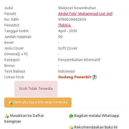
Judul
Mukjizat Kesembuhan
Penulis
Abdul Fida' Muhammad Izat Arif
No. ISBN
9786029642834
Penerbit
Thibbia
Tanggal terbit
April - 2016
Jumlah Halaman
90
Berat
-
Jenis Cover
Soft Cover
Dimensi(L x P)
-
Kategori
Penyembuhan Alternatif
Bonus
-
Text Bahasa
Indonesia ·
Lokasi Stok
Gudang Penerbit
Stok Tidak Tersedia
Beritahu Saya bila akan tersedia
Masukkan ke Daftar
Bagikan melalui Whatsapp
Keinginan
Rekomendasikan Buku ini