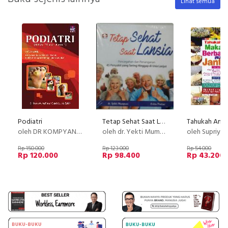
Lihat semua
Podiatri
Tetap Sehat Saat Lansia
oleh DR KOMPYANG RATA I GUSTI AGUNG SPKK (K) FINS DV
oleh dr. Yekti Mumpuni Dan Erlita Pratiwi
oleh Supriyad
Rp 150.000
Rp 123.000
Rp 54.000
Rp 120.000
Rp 98.400
Rp 43.200