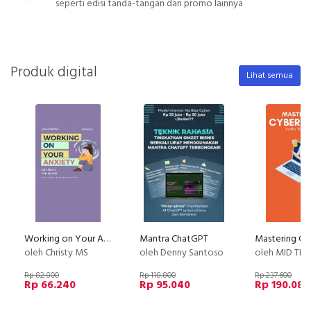
seperti edisi tanda-tangan dan promo lainnya
Produk digital
Lihat semua
Working on Your Anxiety
Mantra ChatGPT
oleh Christy MS
oleh Denny Santoso
oleh MID TE
Rp 82.800
Rp 118.800
Rp 237.600
Rp 66.240
Rp 95.040
Rp 190.080