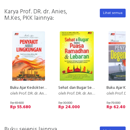
Karya Prof. DR. dr. Anies,
Lihat semua
M.Kes, PKK lainnya:
Buku Ajar Kedokteran Lingkungan Penyakit Akibat Lingkungan
Sehat dan Bugar Selama Puasa Ramadhan & Lebaran
oleh Prof. DR. dr. Anies, M.Kes, PKK
oleh Prof. DR. dr. Anies, M.Kes, PKK
oleh Prof. DR. dr. Anies,
Rp 69.600
Rp 30.000
Rp 78.000
Rp 55.680
Rp 24.000
Rp 62.400
Buku sejenis lainnya