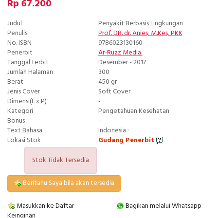
Rp 67.200
Judul
Penyakit Berbasis Lingkungan
Penulis
Prof. DR. dr. Anies, M.Kes, PKK
No. ISBN
9786023130160
Penerbit
Ar-Ruzz Media
Tanggal terbit
Desember - 2017
Jumlah Halaman
300
Berat
450 gr
Jenis Cover
Soft Cover
Dimensi(L x P)
-
Kategori
Pengetahuan Kesehatan
Bonus
-
Text Bahasa
Indonesia ·
Lokasi Stok
Gudang Penerbit
Stok Tidak Tersedia
Beritahu Saya bila akan tersedia
Masukkan ke Daftar
Bagikan melalui Whatsapp
Keinginan