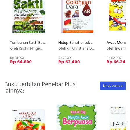
Tumbuhan Sakti Basmi Berbagai Penyakit (full color)
Hidup Sehat untuk Golongan Darah AB
Awas Monster
oleh Kristin Ningrum & Met Murtie
oleh dr. Christiana Dwi Setyaningsih & Irmawati, S.Si.Apt.
oleh Irwan Nuswant
Rp 81.000
Rp 78.000
Rp 82.800
Rp 64.800
Rp 62.400
Rp 66.240
Buku terbitan Penebar Plus
Lihat semua
lainnya: