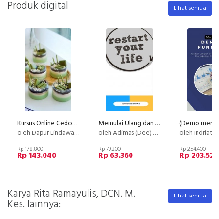
Produk digital
Lihat semua
Kursus Online Cedok Jelly Dapur Lindawaty PU
Memulai Ulang dan Merancang Kembali Hidup Anda.
oleh Dapur Lindawaty
oleh Adimas (Dee) Wirajayanagara (Lesmana)
oleh Indriatu
Rp 178.800
Rp 79.200
Rp 254.400
Rp 143.040
Rp 63.360
Rp 203.520
Karya Rita Ramayulis, DCN. M.
Lihat semua
Kes. lainnya: