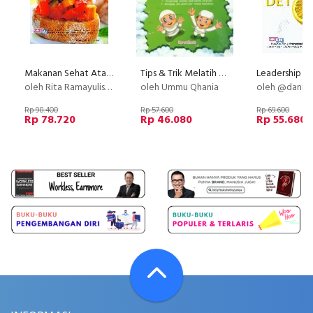
Makanan Sehat Atasi Berbagai Penyakit
Tips & Trik Melatih Anak Berpuasa
Leadership D
oleh Rita Ramayulis, DCN. M. Kes.
oleh Ummu Qhania
oleh @danny wi
Rp 98.400
Rp 57.600
Rp 69.600
Rp 78.720
Rp 46.080
Rp 55.680