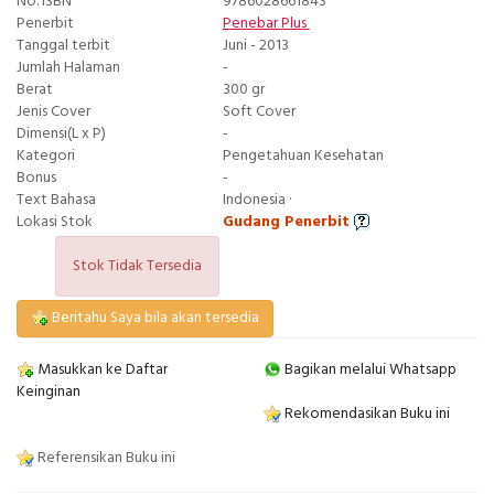
No. ISBN
9786028661843
Penerbit
Penebar Plus
Tanggal terbit
Juni - 2013
Jumlah Halaman
-
Berat
300 gr
Jenis Cover
Soft Cover
Dimensi(L x P)
-
Kategori
Pengetahuan Kesehatan
Bonus
-
Text Bahasa
Indonesia ·
Lokasi Stok
Gudang Penerbit
Stok Tidak Tersedia
Beritahu Saya bila akan tersedia
Masukkan ke Daftar
Bagikan melalui Whatsapp
Keinginan
Rekomendasikan Buku ini
Referensikan Buku ini