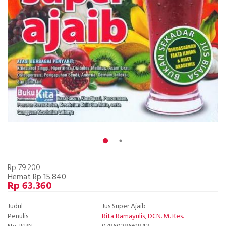
Rp 79.200
Hemat Rp 15.840
Rp 63.360
Judul
Jus Super Ajaib
Penulis
Rita Ramayulis, DCN. M. Kes.