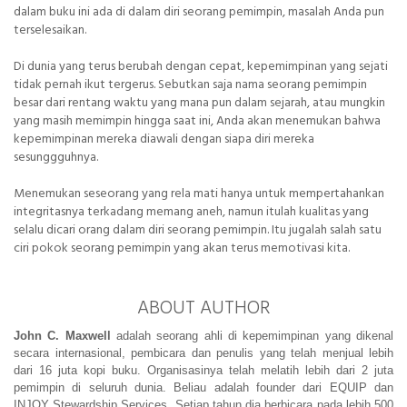
dalam buku ini ada di dalam diri seorang pemimpin, masalah Anda pun
terselesaikan.
Di dunia yang terus berubah dengan cepat, kepemimpinan yang sejati
tidak pernah ikut tergerus. Sebutkan saja nama seorang pemimpin
besar dari rentang waktu yang mana pun dalam sejarah, atau mungkin
yang masih memimpin hingga saat ini, Anda akan menemukan bahwa
kepemimpinan mereka diawali dengan siapa diri mereka
sesunggguhnya.
Menemukan seseorang yang rela mati hanya untuk mempertahankan
integritasnya terkadang memang aneh, namun itulah kualitas yang
selalu dicari orang dalam diri seorang pemimpin. Itu jugalah salah satu
ciri pokok seorang pemimpin yang akan terus memotivasi kita.
ABOUT AUTHOR
John C. Maxwell
 adalah seorang ahli di kepemimpinan yang dikenal 
secara internasional, pembicara dan penulis yang telah menjual lebih 
dari 16 juta kopi buku. Organisasinya telah melatih lebih dari 2 juta 
pemimpin di seluruh dunia. Beliau adalah founder dari EQUIP dan 
INJOY Stewardship Services. Setiap tahun dia berbicara pada lebih 500 