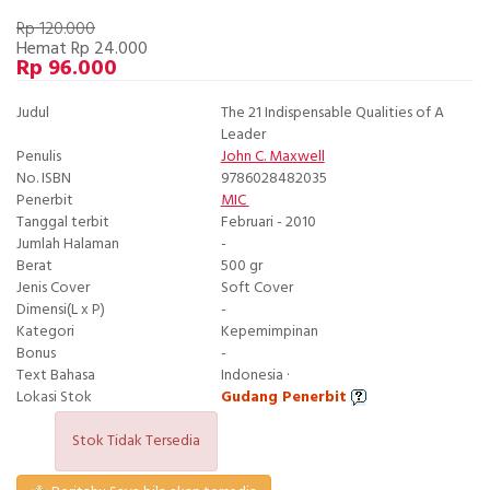
Rp 120.000
Hemat Rp 24.000
Rp 96.000
Judul
The 21 Indispensable Qualities of A
Leader
Penulis
John C. Maxwell
No. ISBN
9786028482035
Penerbit
MIC
Tanggal terbit
Februari - 2010
Jumlah Halaman
-
Berat
500 gr
Jenis Cover
Soft Cover
Dimensi(L x P)
-
Kategori
Kepemimpinan
Bonus
-
Text Bahasa
Indonesia ·
Lokasi Stok
Gudang Penerbit
Stok Tidak Tersedia