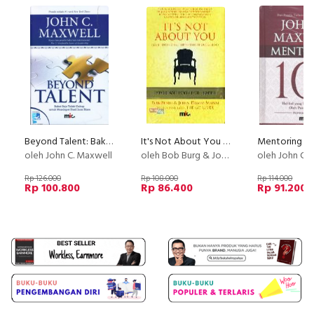
Beyond Talent: Bakat Saja Tidak Cukup untuk Mendapat Hasil Luar Biasa
It's Not About You - Kisah Tentang Hal Terpenting Di Dunia Bisnis
oleh John C. Maxwell
oleh Bob Burg & John David Mann
oleh John C.
Rp 126.000
Rp 108.000
Rp 114.000
Rp 100.800
Rp 86.400
Rp 91.200