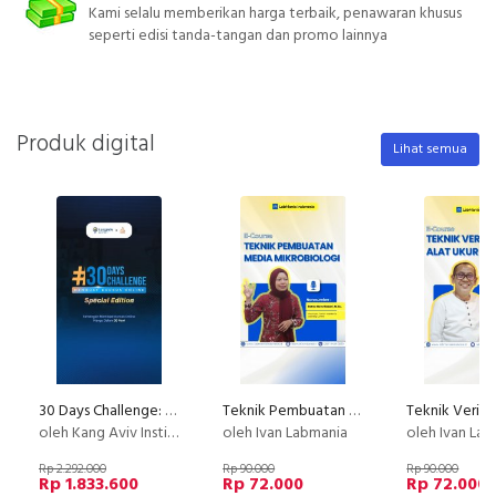
Kami selalu memberikan harga terbaik, penawaran khusus
seperti edisi tanda-tangan dan promo lainnya
Produk digital
Lihat semua
30 Days Challenge: Membuat Kursus Online
Teknik Pembuatan Media Mikrobiologi
oleh Kang Aviv Institute
oleh Ivan Labmania
oleh Ivan La
Rp 2.292.000
Rp 90.000
Rp 90.000
Rp 1.833.600
Rp 72.000
Rp 72.000