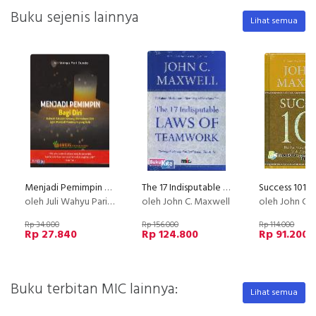
Buku sejenis lainnya
Lihat semua
Menjadi Pemimpin Bagi Diri
The 17 Indisputable Laws of Teamwork - 17 Hukum Mutlak untuk Membangun Kerja Sama Tim
oleh Juli Wahyu Pari Dunda
oleh John C. Maxwell
oleh John C.
Rp 34.800
Rp 156.000
Rp 114.000
Rp 27.840
Rp 124.800
Rp 91.200
Buku terbitan MIC lainnya:
Lihat semua