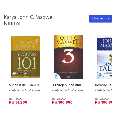
Karya John C. Maxwell
Lihat semua
lainnya:
Success 101 : Hal-Hal yang Harus Diketahui Oleh Para Pemimpin
3 Things Successful People Do - Perjalanan Mengubah Hidup Anda
oleh John C. Maxwell
oleh John C. Maxwell
oleh John C.
Rp 114.000
Rp 126.000
Rp 126.000
Rp 91.200
Rp 100.800
Rp 100.800