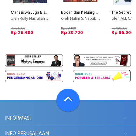
Mahasiswa Juga Bisa Kaya : Berbisnis dan Sukses Sejak Mahasiswa
Bocah dari Keluarga Non Muslim Yang Membuat Ribuan Orang Masuk Islam
oleh Rully Nasrullah & Yanuardi Syukur
oleh Halim S. Nababan
oleh ALL CABI
Rp 33.000
Rp 38.400
Rp 120.000
Rp 26.400
Rp 30.720
Rp 96.000
INFORMASI
INFO PERUSAHAAN