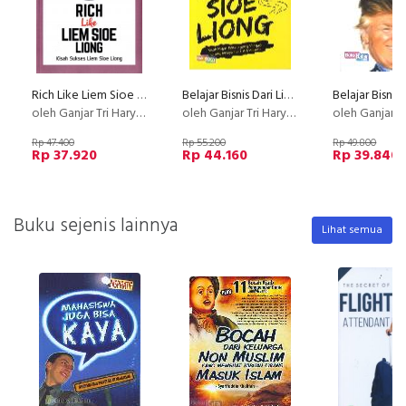
Rich Like Liem Sioe Liong : Kisah Sukses Liem Sioe Liong
Belajar Bisnis Dari Liem Sioe Liong
oleh Ganjar Tri Haryono
oleh Ganjar Tri Haryono
oleh Ganjar Tri 
Rp 47.400
Rp 55.200
Rp 49.800
Rp 37.920
Rp 44.160
Rp 39.840
Buku sejenis lainnya
Lihat semua