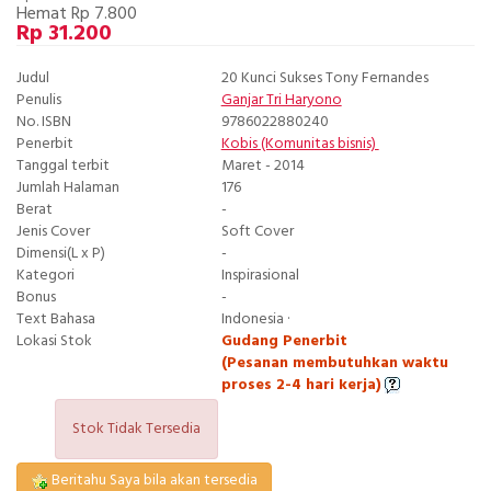
Hemat Rp 7.800
Rp 31.200
Judul
20 Kunci Sukses Tony Fernandes
Penulis
Ganjar Tri Haryono
No. ISBN
9786022880240
Penerbit
Kobis (Komunitas bisnis)
Tanggal terbit
Maret - 2014
Jumlah Halaman
176
Berat
-
Jenis Cover
Soft Cover
Dimensi(L x P)
-
Kategori
Inspirasional
Bonus
-
Text Bahasa
Indonesia ·
Lokasi Stok
Gudang Penerbit
(Pesanan membutuhkan waktu
proses 2-4 hari kerja)
Stok Tidak Tersedia
Beritahu Saya bila akan tersedia