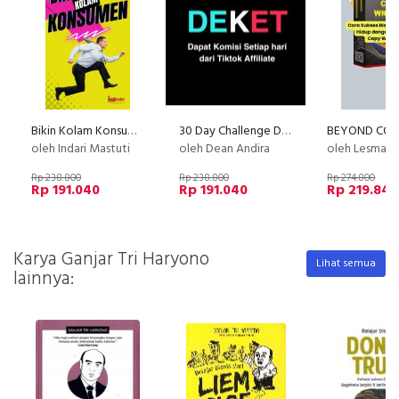
Bikin Kolam Konsumen
30 Day Challenge DEKET | Dapet Komisi Setiap Hari dari Tiktok Affiliate
oleh Indari Mastuti
oleh Dean Andira
oleh Lesmana
Rp 238.800
Rp 238.800
Rp 274.800
Rp 191.040
Rp 191.040
Rp 219.840
Karya Ganjar Tri Haryono
Lihat semua
lainnya: