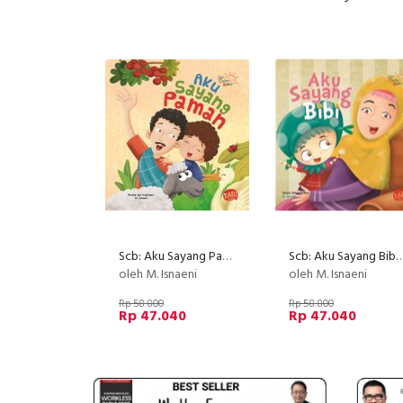
Scb: Aku Sayang Paman (Board Book) Hard Cover (Disc 50%)
Scb: Aku Sayang Bibi (Board Book) Hard Cover
oleh M. Isnaeni
oleh M. Isnaeni
Rp 58.800
Rp 58.800
Rp 47.040
Rp 47.040