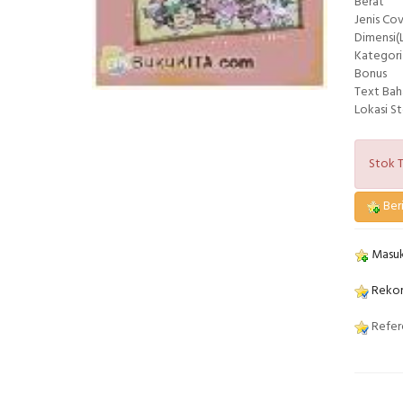
Berat
Jenis Co
Dimensi(L
Kategori
Bonus
Text Bah
Lokasi S
Stok T
Beri
Masuk
Rekom
Refere