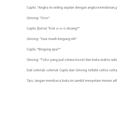
Cuplis: "Angka ini seiling sejalan dengan angka kemiskinan,
Ginong: "Ooo"
Cuplis: (bete) "Kok o-o-o doang?"
Ginong: "Gue masih bingung nih"
Cuplis: "Bingung apa?"
Ginong: "Toko yang jual celana boxel dan buka waktu sub
Dali celetak-celetuk Cuplis dan Ginong tellahil celita-c
Tips: Jangan membaca buku ini sambil menyelam minum ail!