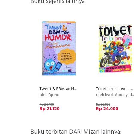
Buku sejenis lainnya
Tweet & BBM-an Humor Cetar Membahana
Toilet I'm in Love - Kumpulan Kisah Apes Jaminan Lucu
oleh Djono
oleh Iwok Abqary, dkk
Rp 26.400
Rp 30.000
Rp 21.120
Rp 24.000
Buku terbitan DAR! Mizan lainnya: