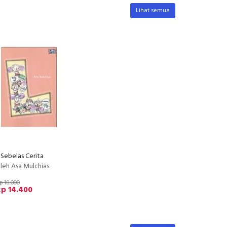
Lihat semua
 Sebelas Cerita
leh Asa Mulchias
p 18.000
p 14.400