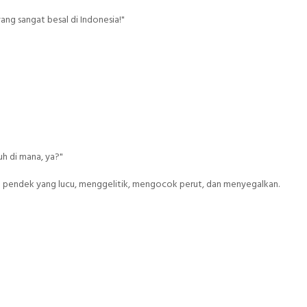
yang sangat besal di Indonesia!"
uh di mana, ya?"
elta pendek yang lucu, menggelitik, mengocok perut, dan menyegalkan.