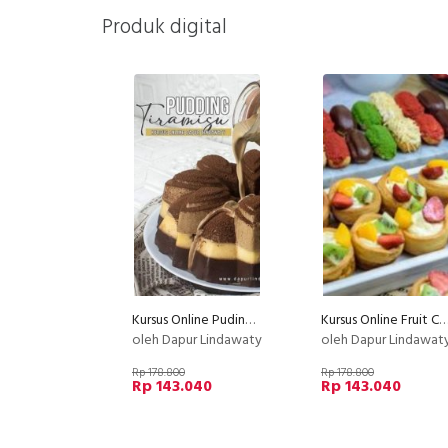
Produk digital
Kursus Online Puding Tiramisu Dapur Lindawaty PU
Kursus Online Fruit Cream Puff Dan Eclair Dapur Lindaw
oleh Dapur Lindawaty
oleh Dapur Lindawat
Rp 178.800
Rp 178.800
Rp 143.040
Rp 143.040