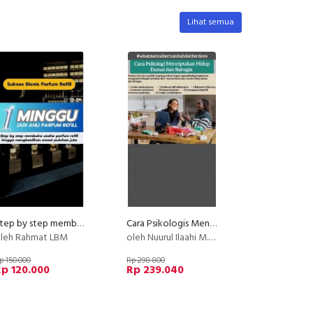
Lihat semua
Step by step membuka usaha parfum refill
Cara Psikologis Menciptakan Hidup Damai dan Bahagia
leh Rahmat LBM
oleh Nuurul Ilaahi M.Psi, Psikolog
p 150.000
Rp 298.800
p 120.000
Rp 239.040