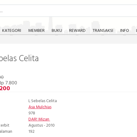
KATEGORI
MEMBER
BUKU
REWARD
TRANSAKSI
INFO
belas Celita
00
Rp 7.800
.200
L Sebelas Celita
Asa Mulchias
978
DAR! Mizan
terbit
Agustus - 2010
Halaman
192