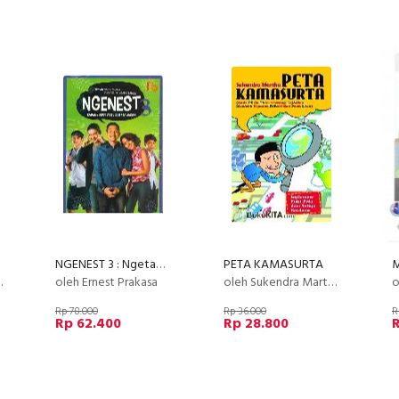
NGENEST 3 : Ngetawain Hidup Ala Ernest (cover Film)
PETA KAMASURTA
oleh Ernest Prakasa
oleh Sukendra Martha
ol
Rp 78.000
Rp 36.000
R
Rp 62.400
Rp 28.800
R