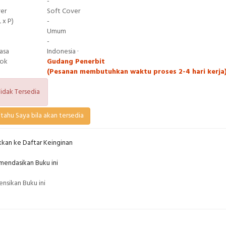
-
ver
Soft Cover
 x P)
-
Umum
-
asa
Indonesia ·
tok
Gudang Penerbit
(Pesanan membutuhkan waktu proses 2-4 hari kerja
idak Tersedia
tahu Saya bila akan tersedia
kan ke Daftar Keinginan
endasikan Buku ini
nsikan Buku ini