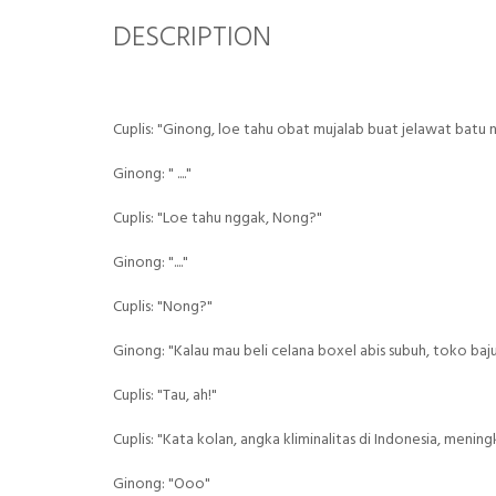
DESCRIPTION
Cuplis: "Ginong, loe tahu obat mujalab buat jelawat batu
Ginong: " ...."
Cuplis: "Loe tahu nggak, Nong?"
Ginong: "...."
Cuplis: "Nong?"
Ginong: "Kalau mau beli celana boxel abis subuh, toko baj
Cuplis: "Tau, ah!"
Cuplis: "Kata kolan, angka kliminalitas di Indonesia, mening
Ginong: "Ooo"