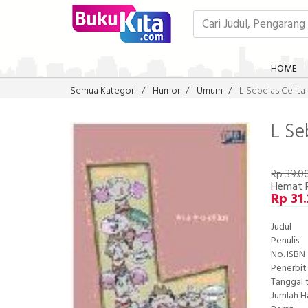
HOME
Semua Kategori
Humor
Umum
L Sebelas Celita
L Se
Rp 39.0
Hemat 
Rp 31
Judul
Penulis
No. ISBN
Penerbit
Tanggal 
Jumlah 