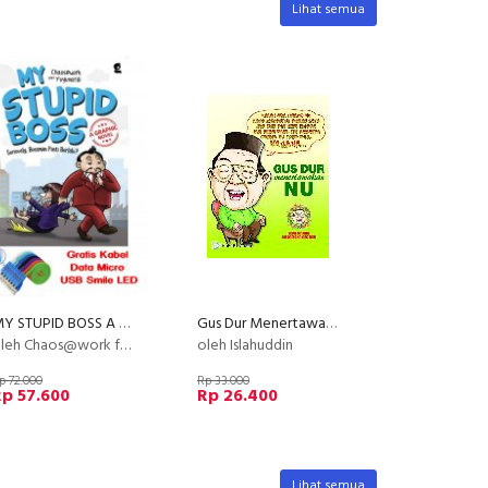
Lihat semua
MY STUPID BOSS A GRAPHIC NOVEL (Bonus: Kabel Data Micro USB Smile LED) (Promo Best Book) (Disc 50%)
Gus Dur Menertawakan NU (edisi spesial)
eh Chaos@work feat Yuyunardi
oleh Islahuddin
p 72.000
Rp 33.000
p 57.600
Rp 26.400
Lihat semua