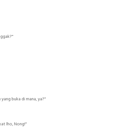
 nggak?"
u yang buka di mana, ya?"
kat lho, Nong!"