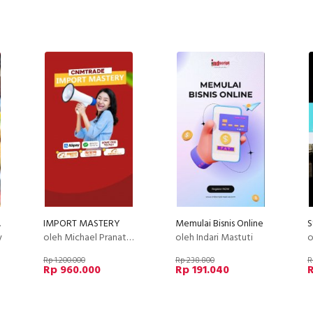
aty PU
IMPORT MASTERY
Memulai Bisnis Online
y
oleh Michael Pranata Cnmtrade
oleh Indari Mastuti
o
Rp 1.200.000
Rp 238.800
R
Rp 960.000
Rp 191.040
R