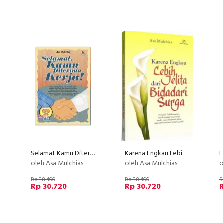
Selamat Kamu Diterima Kerja!
Karena Engkau Lebih Jelita dari Bidadari Surga
L
oleh Asa Mulchias
oleh Asa Mulchias
o
Rp 38.400
Rp 38.400
R
Rp 30.720
Rp 30.720
R