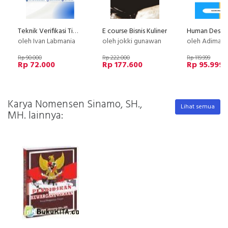
Teknik Verifikasi Timbangan Analitik
E course Bisnis Kuliner
oleh Ivan Labmania
oleh jokki gunawan
oleh Adimas (Dee) Wirajayanaga
Rp 90.000
Rp 222.000
Rp 119.999
Rp 72.000
Rp 177.600
Rp 95.999
Karya Nomensen Sinamo, SH.,
Lihat semua
MH. lainnya: