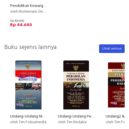
Pendidikan Kewarganegaraan
oleh Nomensen Sinamo, SH., MH.
Rp 55.800
Rp 44.640
Buku sejenis lainnya
Lihat semua
Undang-Undang Mahkamah Konstitusi
Undang-Undang Peradilan Indonesia Edisi Lengkap 2010
oleh Tim Fokusmedia
oleh Tim Redaksi
oleh Tim Fok