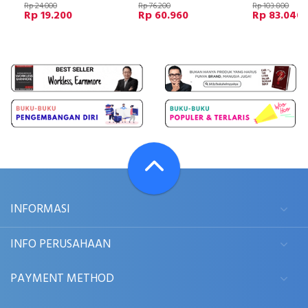
Rp 24.000
Rp 76.200
Rp 103.800
Rp 19.200
Rp 60.960
Rp 83.040
INFORMASI
INFO PERUSAHAAN
PAYMENT METHOD