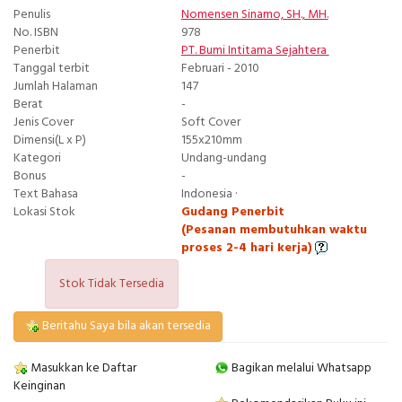
Penulis
Nomensen Sinamo, SH., MH.
No. ISBN
978
Penerbit
PT. Bumi Intitama Sejahtera
Tanggal terbit
Februari - 2010
Jumlah Halaman
147
Berat
-
Jenis Cover
Soft Cover
Dimensi(L x P)
155x210mm
Kategori
Undang-undang
Bonus
-
Text Bahasa
Indonesia ·
Lokasi Stok
Gudang Penerbit
(Pesanan membutuhkan waktu
proses 2-4 hari kerja)
Stok Tidak Tersedia
Beritahu Saya bila akan tersedia
Masukkan ke Daftar
Bagikan melalui Whatsapp
Keinginan