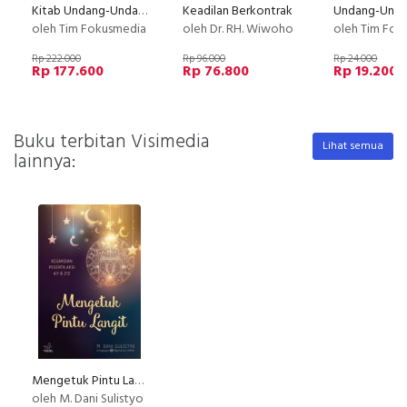
Kitab Undang-Undang Desa Edisi Kedua
Keadilan Berkontrak
oleh Tim Fokusmedia
oleh Dr. RH. Wiwoho
oleh Tim Fok
Rp 222.000
Rp 96.000
Rp 24.000
Rp 177.600
Rp 76.800
Rp 19.200
Buku terbitan Visimedia
Lihat semua
lainnya:
Mengetuk Pintu Langit
oleh M. Dani Sulistyo