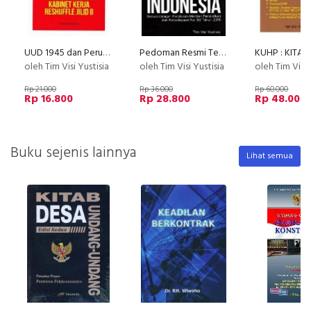
UUD 1945 dan Perubahannya Kabinet Kerja Reshuffle Jilid II
Pedoman Resmi Terbaru: Pedoman Umum Ejaan Bahasa Indonesia
oleh Tim Visi Yustisia
oleh Tim Visi Yustisia
oleh Tim Visi 
Rp 21.000
Rp 36.000
Rp 60.000
Rp 16.800
Rp 28.800
Rp 48.000
Buku sejenis lainnya
Lihat semua