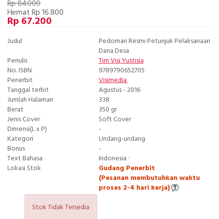
Rp 84.000
Hemat Rp 16.800
Rp 67.200
Judul
Pedoman Resmi Petunjuk Pelaksanaan
Dana Desa
Penulis
Tim Visi Yustisia
No. ISBN
9789790652705
Penerbit
Visimedia
Tanggal terbit
Agustus - 2016
Jumlah Halaman
338
Berat
350 gr
Jenis Cover
Soft Cover
Dimensi(L x P)
-
Kategori
Undang-undang
Bonus
-
Text Bahasa
Indonesia ·
Lokasi Stok
Gudang Penerbit
(Pesanan membutuhkan waktu
proses 2-4 hari kerja)
Stok Tidak Tersedia