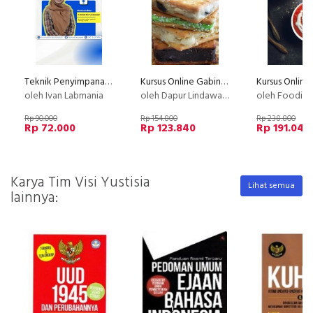
Teknik Penyimpanan Bahan Kimia
Kursus Online Gabin Fla Dapur Lindawaty PU
oleh Ivan Labmania
oleh Dapur Lindawaty
oleh Foodior 
Rp 90.000
Rp 154.800
Rp 238.800
Rp 72.000
Rp 123.840
Rp 191.040
Karya Tim Visi Yustisia
Lihat semua
lainnya: