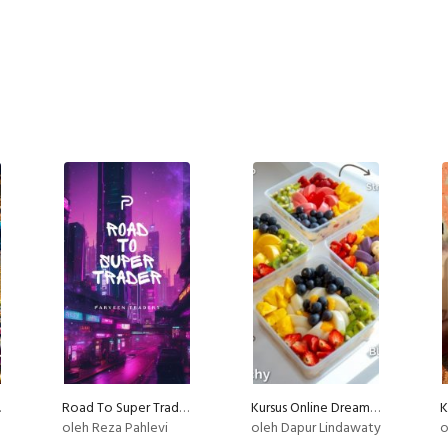
RVIEW
Road To Super Trader - Strategi Trading Terbukti Menghasilkan Profit
Kursus Online Dreamy Salad Buah Dapur Lindawaty PU
oleh Reza Pahlevi
oleh Dapur Lindawaty
o