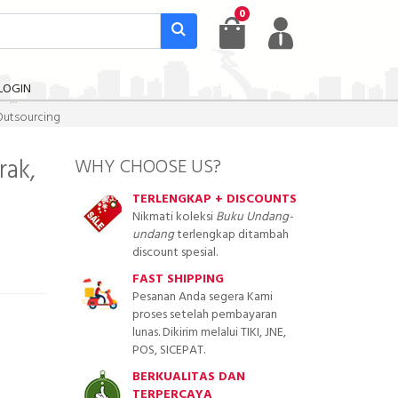
0
LOGIN
Outsourcing
rak,
WHY CHOOSE US?
TERLENGKAP + DISCOUNTS
Nikmati koleksi
Buku Undang-
undang
terlengkap ditambah
discount spesial.
FAST SHIPPING
Pesanan Anda segera Kami
proses setelah pembayaran
lunas. Dikirim melalui TIKI, JNE,
POS, SICEPAT.
BERKUALITAS DAN
TERPERCAYA