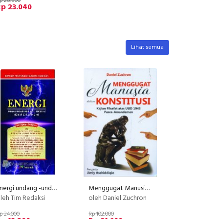
p 28.800
Rp 23.040
Lihat semua
Energi undang -undang Republik Indonesia No.30 Thn 2007
Menggugat Manusia dalam Konstitusi
leh Tim Redaksi
oleh Daniel Zuchron
p 24.000
Rp 102.000