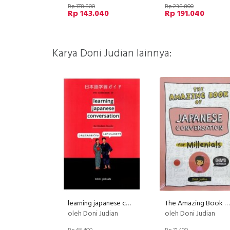
Rp 178.800
Rp 238.800
Rp 143.040
Rp 191.040
Karya Doni Judian lainnya:
learning japanese conversation
The Amazing Book of Japanese Conversation for Millenials
oleh Doni Judian
oleh Doni Judian