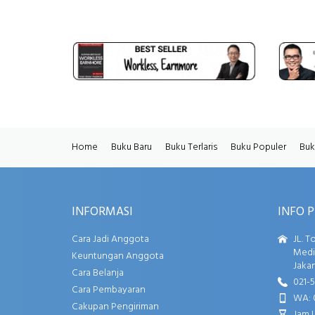
Home
Buku Baru
Buku Terlaris
Buku Populer
Buk
INFORMASI
INFO 
Cara Jadi Anggota
JL. T
Media
Keuntungan Anggota
Jakar
Cara Belanja
021-
Cara Pembayaran
WA: 
Cakupan Pengiriman
Jam 