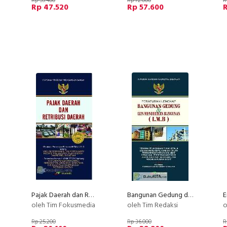
Rp 59.400
Rp 72.000
R
Rp 47.520
Rp 57.600
Pajak Daerah dan Retribusi Daerah (2011)
Bangunan Gedung dan Izin Mendirikan Bangunan (IMB)
oleh Tim Fokusmedia
oleh Tim Redaksi
o
Rp 25.200
Rp 36.000
R