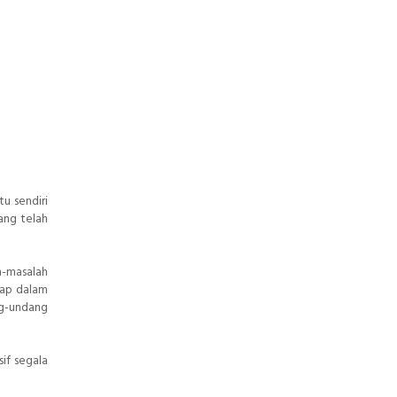
u sendiri
ang telah
h-masalah
kap dalam
ng-undang
if segala