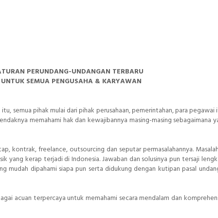
ATURAN PERUNDANG-UNDANGAN TERBARU
IK UNTUK SEMUA PENGUSAHA & KARYAWAN
itu, semua pihak mulai dari pihak perusahaan, pemerintahan, para pegawai it
 hendaknya memahami hak dan kewajibannya masing-masing sebagaimana y
p, kontrak, freelance, outsourcing dan seputar permasalahannya. Masala
k yang kerap terjadi di Indonesia. Jawaban dan solusinya pun tersaji leng
ng mudah dipahami siapa pun serta didukung dengan kutipan pasal unda
sebagai acuan terpercaya untuk memahami secara mendalam dan komprehens