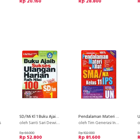
Rp 20.160
Rp 28.800
R
SD/Mi Kl 1 Buku Ajaib Sukses Ulangan Harian
Pendalaman Materi Kilat SMA/MA Kelas 11 I
s
oleh Santi Sari Dewi, S.Pd.
oleh Tim Generasi Indonesia
o
Rp 66.000
Rp 102.000
R
Rp 52.800
Rp 81.600