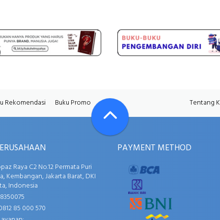
u Rekomendasi
Buku Promo
Tentang 
PERUSAHAAN
PAYMENT METHOD
opaz Raya C2 No.12 Permata Puri
, Kembangan, Jakarta Barat, DKI
ta, Indonesia
58350075
0812 85 000 570
Layanan: