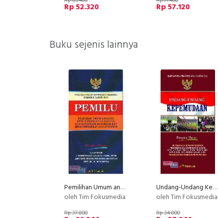
Rp 65.400
Rp 71.400
Rp 52.320
Rp 57.120
Buku sejenis lainnya
Pemilihan Umum anggota Dewan Perwakilan Rakyat, Dewan Perwakilan Daerah, Dan Dewan Perwakilan Rakyat Daerah
Undang-Undang Kepemudaan
oleh Tim Fokusmedia
oleh Tim Fokusmedia
Rp 37.800
Rp 34.800