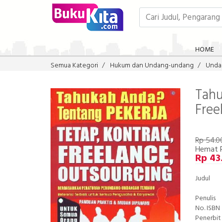
HOME
Semua Kategori
Hukum dan Undang-undang
Unda
Tahu
Free
Rp 54.0
Hemat 
Rp 43
Judul
Penulis
No. ISBN
Penerbit