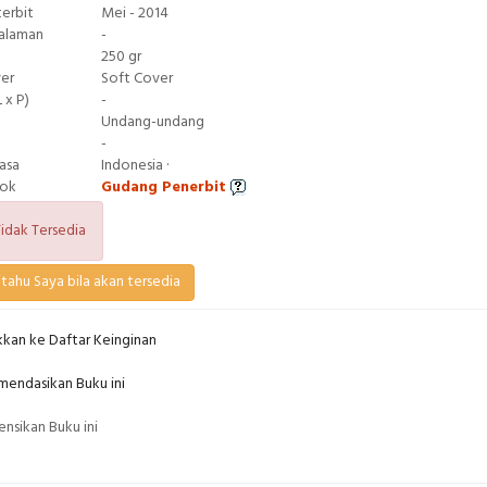
terbit
Mei - 2014
Halaman
-
250 gr
ver
Soft Cover
 x P)
-
Undang-undang
-
asa
Indonesia ·
tok
Gudang Penerbit
idak Tersedia
tahu Saya bila akan tersedia
kan ke Daftar Keinginan
endasikan Buku ini
nsikan Buku ini