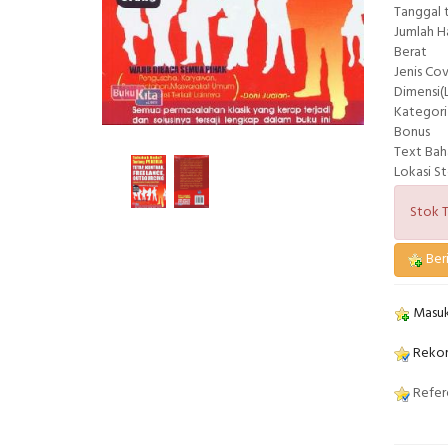
Tanggal 
Jumlah 
Berat
Jenis Co
Dimensi(L
Kategori
Bonus
Text Bah
Lokasi S
Stok T
Beri
Masuk
Rekom
Refere