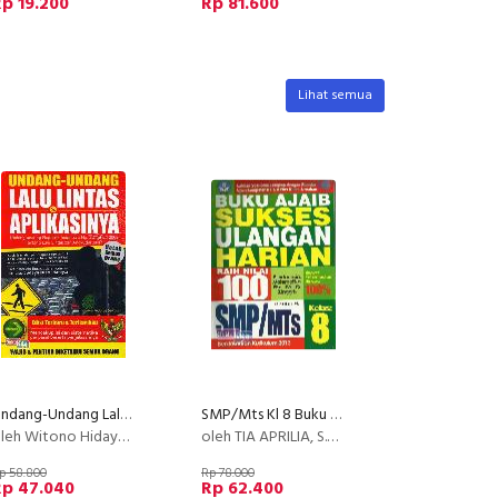
p 19.200
Rp 81.600
Lihat semua
Undang-Undang Lalu Lintas & Aplikasinya (Edisi Terbaru dan Terlengkap)
SMP/Mts Kl 8 Buku Ajaib Sukses Ulangan Harian Raih Nilai 100
leh Witono Hidayat Yuliadi
oleh TIA APRILIA, S.Pd.
p 58.800
Rp 78.000
Rp 47.040
Rp 62.400