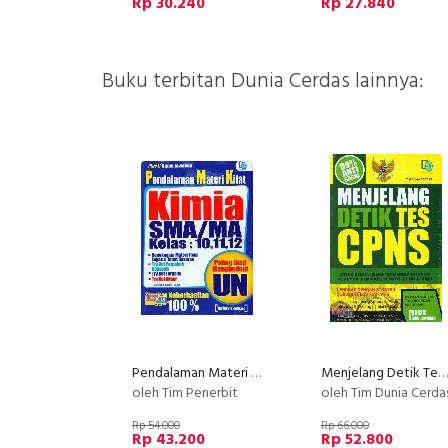
Rp 30.240
Rp 27.840
Buku terbitan Dunia Cerdas lainnya:
Pendalaman Materi Kilat Kimia SMA/MA Kelas 10,11,12
Menjelang Detik Tes CPNS
oleh Tim Penerbit
oleh Tim Dunia Cerda
Rp 54.000
Rp 66.000
Rp 43.200
Rp 52.800