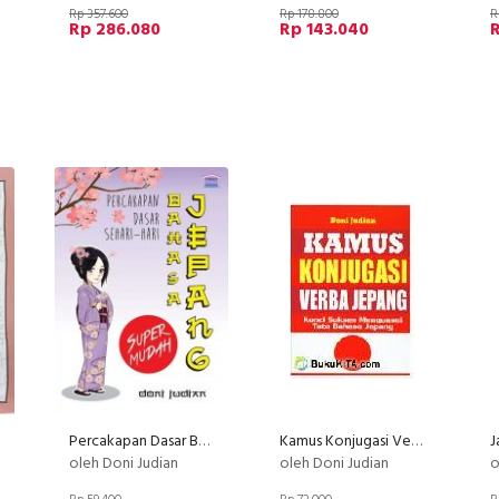
Rp 357.600
Rp 178.800
R
Rp 286.080
Rp 143.040
R
Percakapan Dasar Bahasa Jepang Sehari-hari
Kamus Konjugasi Verba Jepang
oleh Doni Judian
oleh Doni Judian
o