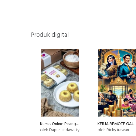
Produk digital
Kursus Online Pisang Buncit Dapur Lindawaty PU
KERJA REMOTE GAJI PULUHAN JUTA TANPA INTE
oleh Dapur Lindawaty
oleh Ricky irawan