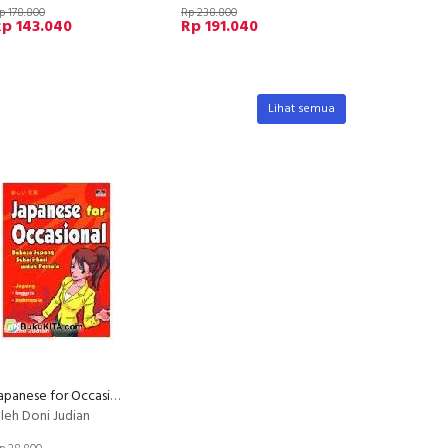
p 178.800
Rp 238.800
p 143.040
Rp 191.040
Lihat semua
Japanese for Occasional
leh Doni Judian