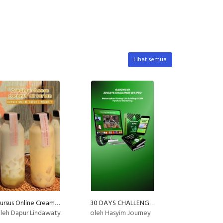
Lihat semua
Kursus Online Creamy Cheese Coconut Dapur Lindawaty PU
30 DAYS CHALLENGE WA PRO - DAPATKAN RIBUAN PROSPEK DAN CUSTOMER LOYAL DALAM SEBULAN
leh Dapur Lindawaty
oleh Hasyim Journey