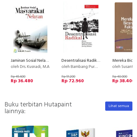
Jaminan Sosial Nelayan
Desentralisasi Radikal: Ikhtiar Pengembangan Wilayah Imekko, Sorong Selatan
oleh Drs. Kusnadi, M.A
oleh Bambang Purwoko
oleh Susanti 
Rp 45.600
Rp 91.200
Rp 48.000
Rp 36.480
Rp 72.960
Rp 38.400
Buku terbitan Hutapaint
Lihat semua
lainnya: