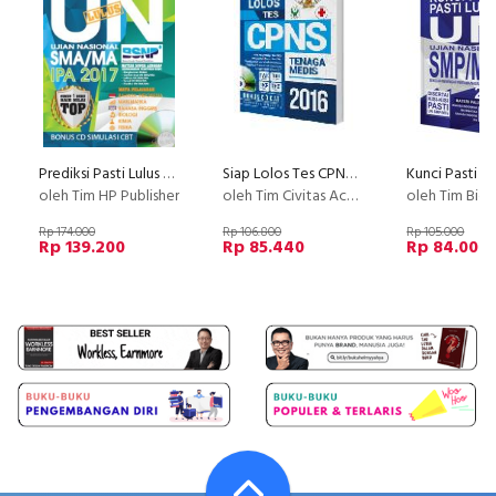
Prediksi Pasti Lulus UN SMA/MA IPA 2017 [Bonus CD SIMULASI CBT]
Siap Lolos Tes CPNS Tenaga Medis 2016
oleh Tim HP Publisher
oleh Tim Civitas Academica
oleh Tim Bio Pu
Rp 174.000
Rp 106.800
Rp 105.000
Rp 139.200
Rp 85.440
Rp 84.000