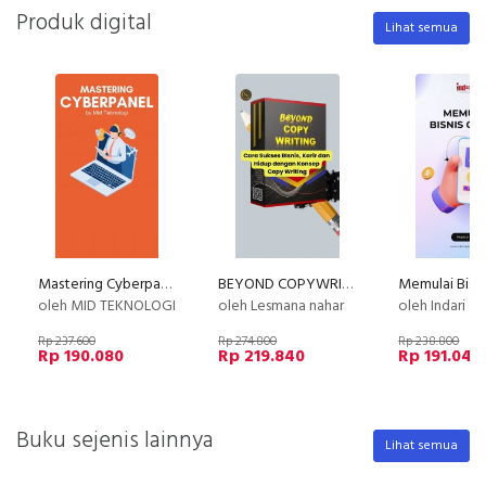
Produk digital
Lihat semua
Mastering Cyberpanel
BEYOND COPYWRITING (E-Course)
Memulai Bisni
oleh MID TEKNOLOGI
oleh Lesmana nahar
oleh Indari M
Rp 237.600
Rp 274.800
Rp 238.800
Rp 190.080
Rp 219.840
Rp 191.040
Buku sejenis lainnya
Lihat semua