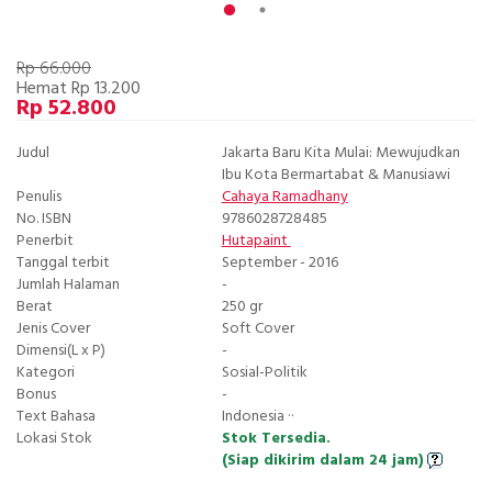
Rp 66.000
Hemat Rp 13.200
Rp 52.800
Judul
Jakarta Baru Kita Mulai: Mewujudkan
Ibu Kota Bermartabat & Manusiawi
Penulis
Cahaya Ramadhany
No. ISBN
9786028728485
Penerbit
Hutapaint
Tanggal terbit
September - 2016
Jumlah Halaman
-
Berat
250 gr
Jenis Cover
Soft Cover
Dimensi(L x P)
-
Kategori
Sosial-Politik
Bonus
-
Text Bahasa
Indonesia ··
Lokasi Stok
Stok Tersedia.
(Siap dikirim dalam 24 jam)