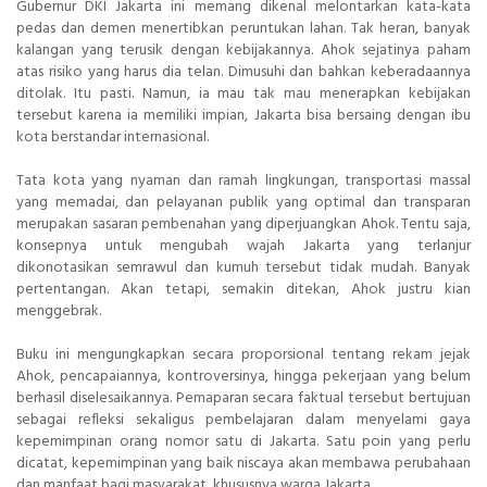
Gubernur DKI Jakarta ini memang dikenal melontarkan kata-kata
pedas dan demen menertibkan peruntukan lahan. Tak heran, banyak
kalangan yang terusik dengan kebijakannya. Ahok sejatinya paham
atas risiko yang harus dia telan. Dimusuhi dan bahkan keberadaannya
ditolak. Itu pasti. Namun, ia mau tak mau menerapkan kebijakan
tersebut karena ia memiliki impian, Jakarta bisa bersaing dengan ibu
kota berstandar internasional.
Tata kota yang nyaman dan ramah lingkungan, transportasi massal
yang memadai, dan pelayanan publik yang optimal dan transparan
merupakan sasaran pembenahan yang diperjuangkan Ahok. Tentu saja,
konsepnya untuk mengubah wajah Jakarta yang terlanjur
dikonotasikan semrawul dan kumuh tersebut tidak mudah. Banyak
pertentangan. Akan tetapi, semakin ditekan, Ahok justru kian
menggebrak.
Buku ini mengungkapkan secara proporsional tentang rekam jejak
Ahok, pencapaiannya, kontroversinya, hingga pekerjaan yang belum
berhasil diselesaikannya. Pemaparan secara faktual tersebut bertujuan
sebagai refleksi sekaligus pembelajaran dalam menyelami gaya
kepemimpinan orang nomor satu di Jakarta. Satu poin yang perlu
dicatat, kepemimpinan yang baik niscaya akan membawa perubahaan
dan manfaat bagi masyarakat, khususnya warga Jakarta.