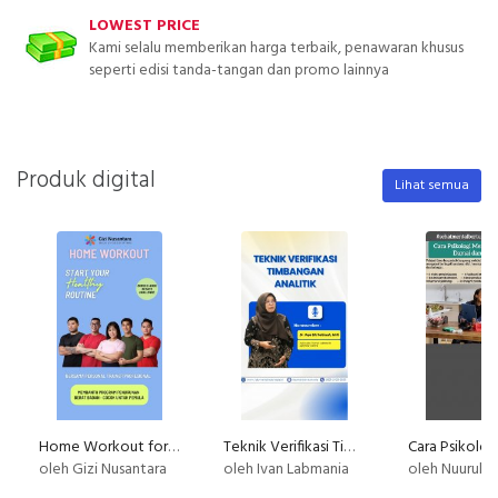
LOWEST PRICE
Kami selalu memberikan harga terbaik, penawaran khusus
seperti edisi tanda-tangan dan promo lainnya
Produk digital
Lihat semua
Home Workout for Weight Loss - Untuk Pemula
Teknik Verifikasi Timbangan Analitik
oleh Gizi Nusantara
oleh Ivan Labmania
oleh Nuurul Ilaahi M.Ps