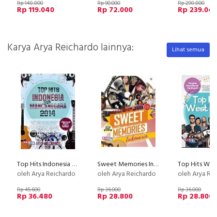
Rp 148.800
Rp 90.000
Rp 298.800
Rp 119.040
Rp 72.000
Rp 239.04
Karya Arya Reichardo lainnya:
Lihat semua
Top Hits Indonesia Dan Mancanegara 2014
Sweet Memories Indonesia
Top Hits Wes
oleh Arya Reichardo
oleh Arya Reichardo
oleh Arya Re
Rp 45.600
Rp 36.000
Rp 36.000
Rp 36.480
Rp 28.800
Rp 28.800