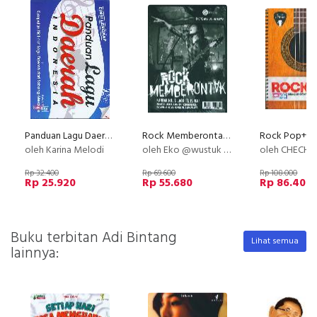
Panduan Lagu Daerah Indonesia (Edisi Lengkap)
Rock Memberontak Karena Nulis Lagu Itu Perlu
oleh Karina Melodi
oleh Eko @wustuk Prabowo
oleh CHECHE
Rp 32.400
Rp 69.600
Rp 108.000
Rp 25.920
Rp 55.680
Rp 86.400
Buku terbitan Adi Bintang
Lihat semua
lainnya: