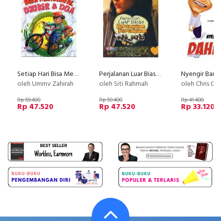
Setiap Hari Bisa Menghafal Dzikir&Doa (2015)
Perjalanan Luar Biasa Perempuan-Perempuan Berhijab
oleh Ummv Zahirah
oleh Siti Rahmah
oleh Chris O
Rp 59.400
Rp 59.400
Rp 41.400
Rp 47.520
Rp 47.520
Rp 33.120