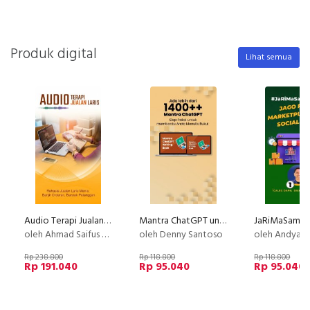
Produk digital
Lihat semua
Audio Terapi Jualan Laris
Mantra ChatGPT untuk Penulisan Buku
oleh Ahmad Saifus Salam
oleh Denny Santoso
oleh Andya B
Rp 238.800
Rp 118.800
Rp 118.800
Rp 191.040
Rp 95.040
Rp 95.040