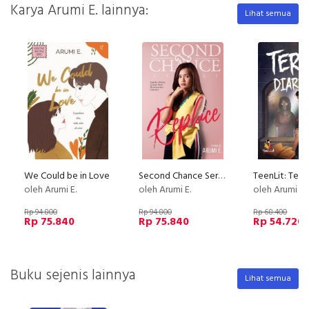
Karya Arumi E. lainnya:
Lihat semua
We Could be in Love
Second Chance Series: Replace
oleh Arumi E.
oleh Arumi E.
oleh Arumi E.
Rp 94.800
Rp 94.800
Rp 68.400
Rp 75.840
Rp 75.840
Rp 54.720
Buku sejenis lainnya
Lihat semua