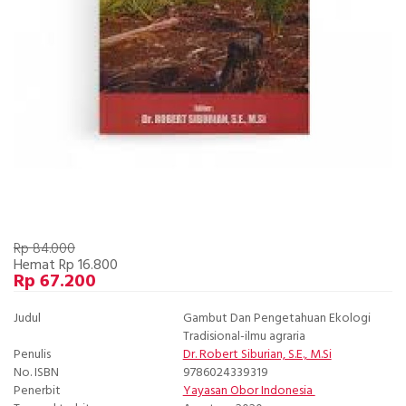
Rp 84.000
Hemat Rp 16.800
Rp 67.200
Judul
Gambut Dan Pengetahuan Ekologi
Tradisional-ilmu agraria
Penulis
Dr. Robert Siburian, S.E., M.Si
No. ISBN
9786024339319
Penerbit
Yayasan Obor Indonesia