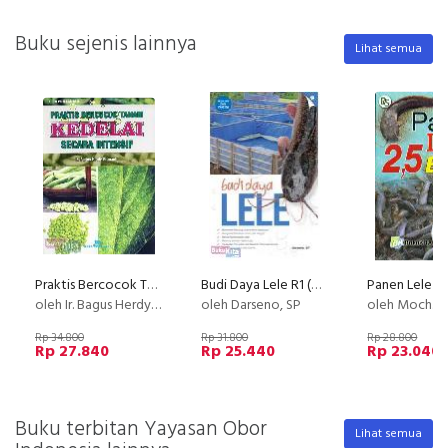
Buku sejenis lainnya
Lihat semua
Praktis Bercocok Tanam Kedelai Secara Intensif
Budi Daya Lele R1 (Promo Best Book) (Disc 50%)
Panen Lele 2,
oleh Ir. Bagus Herdy Firmanto
oleh Darseno, SP
oleh Moch. Syambas 
Rp 34.800
Rp 31.800
Rp 28.800
Rp 27.840
Rp 25.440
Rp 23.040
Buku terbitan Yayasan Obor
Lihat semua