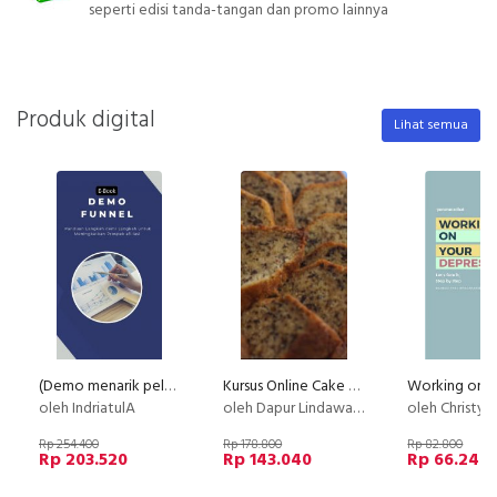
seperti edisi tanda-tangan dan promo lainnya
Produk digital
Lihat semua
(Demo menarik pelanggan menuju link Affiliasi)
Kursus Online Cake Pisang Gebus Dapur Lindawaty
oleh IndriatulA
oleh Dapur Lindawaty
oleh Christy 
Rp 254.400
Rp 178.800
Rp 82.800
Rp 203.520
Rp 143.040
Rp 66.240