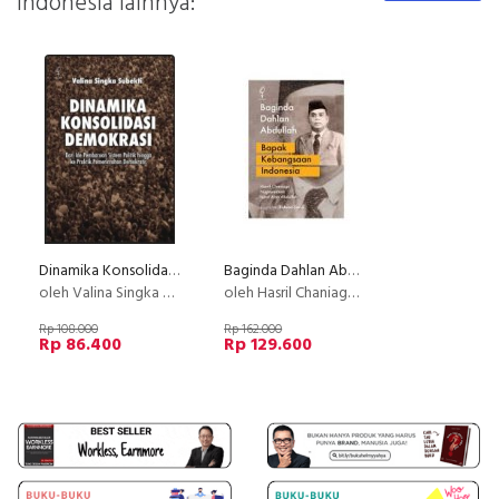
Indonesia lainnya:
Dinamika Konsolidasi Demokrasi (Disc 50%)
Baginda Dahlan Abdullah - Bapak Kebangsaan Indonesia
oleh Valina Singka Subekti
oleh Hasril Chaniago, Nopriyasman, dan Iqbal Alan Abdullah
Rp 108.000
Rp 162.000
Rp 86.400
Rp 129.600