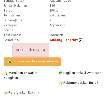
Tanggal terbit
Agustus - 2020
Jumlah Halaman
336
Berat
350 gr
Jenis Cover
soft cover
Dimensi(L x P)
-
Kategori
Agrobisnis
Bonus
-
Text Bahasa
Indonesia ·
Lokasi Stok
Gudang Penerbit
Stok Tidak Tersedia
Beritahu Saya bila akan tersedia
Masukkan ke Daftar
Bagikan melalui Whatsapp
Keinginan
Rekomendasikan Buku ini
Referensikan Buku ini