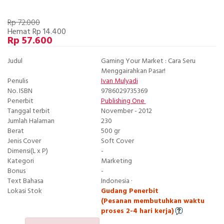
Rp 72.000
Hemat Rp 14.400
Rp 57.600
Judul
Gaming Your Market : Cara Seru
Menggairahkan Pasar!
Penulis
Ivan Mulyadi
No. ISBN
9786029735369
Penerbit
Publishing One
Tanggal terbit
November - 2012
Jumlah Halaman
230
Berat
500 gr
Jenis Cover
Soft Cover
Dimensi(L x P)
-
Kategori
Marketing
Bonus
-
Text Bahasa
Indonesia ·
Lokasi Stok
Gudang Penerbit
(Pesanan membutuhkan waktu
proses 2-4 hari kerja)