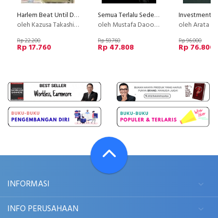
Harlem Beat Until Dawn 05
Semua Terlalu Sederhana [NON TTD]
oleh Kazusa Takashima
oleh Mustafa Daood (Mustafa Debu)
oleh Arata Yaguchi, Mic
Rp 22.200
Rp 59.760
Rp 96.000
Rp 17.760
Rp 47.808
Rp 76.800
INFORMASI
INFO PERUSAHAAN