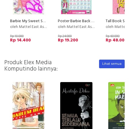
Barbie My Sweet Sponge Puzzle - Spbb08 (Disc 50%)
Poster Barbie Back To School: Numbers
oleh Mattel East Asia Limited
oleh Mattel East Asia Limited
oleh Mattel East As
Rp 18.000
Rp 24.000
Rp 60.000
Rp 14.400
Rp 19.200
Rp 48.000
Produk Elex Media
Lihat semua
Komputindo lainnya: