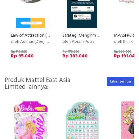
Law of Attraction (LOA) - Basic
Strategi Mengirim Proposal 100+ Job
oleh Adimas (Dee) Wirajayanagara (Lesmana)
oleh Abram Putra
oleh Klinik M
Rp 118.800
Rp 478.800
Rp 238.800
Rp 95.040
Rp 383.040
Rp 191.040
Produk Mattel East Asia
Lihat semua
Limited lainnya: