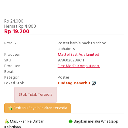
Rp 24.000
Hemat Rp 4.800
Rp 19.200
Produk
Poster barbie back to school:
alphabets
Produsen
Mattel East Asia Limited
SKU
9786020288611
Produsen
Elex Media Komputindo
Berat
-
Kategori
Poster
Lokasi Stok
Gudang Penerbit
Stok Tidak Tersedia
Beritahu Saya bila akan tersedia
Masukkan ke Daftar
Bagikan melalui Whatsapp
Keinginan