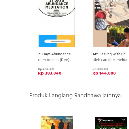
21 Days Abundance Meditation
Art Healing with Chinese Painting - 2nd Basic Stroke of Chinese Painting : Plu
oleh Adimas (Dee) Wirajayanagara (Lesmana)
oleh caroline imelda
Rp 478.800
Rp 180.000
Rp 383.040
Rp 144.000
Produk Langlang Randhawa lainnya: