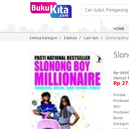
HOME
Semua Kategori
Edukasi
Lain-lain
Slonong Boy 
Slon
Rp 34.8
Hemat 
Rp 27
Produk
Produse
SKU
Produse
Berat
Kategori