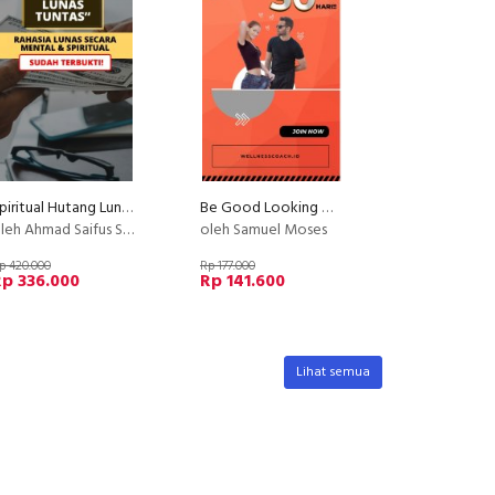
Spiritual Hutang Lunas Tuntas
Be Good Looking with : TURUN BERAT BADAN DALAM 30 HARI!
leh Ahmad Saifus Salam
oleh Samuel Moses
p 420.000
Rp 177.000
p 336.000
Rp 141.600
Lihat semua