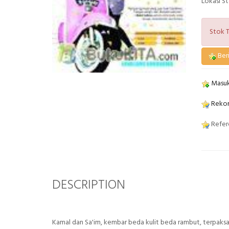
Lokasi S
Stok T
Beri
Masuk
Rekom
Refere
DESCRIPTION
Kamal dan Sa'im, kembar beda kulit beda rambut, terpaksa