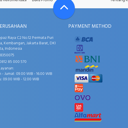
u Rekomendasi
Buku Promo
Tentang 
PERUSAHAAN
PAYMENT METHOD
opaz Raya C2 No.12 Permata Puri
, Kembangan, Jakarta Barat, DKI
ta, Indonesia
58350075
0812 85 000 570
Layanan:
 - Jumat: 09.00 WIB - 16.00 WIB
: 09.00 WIB - 12.00 WIB