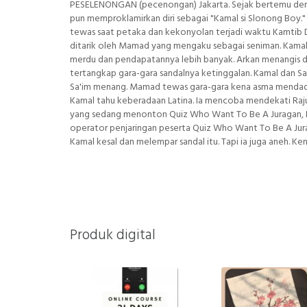
PESELENONGAN (pecenongan) Jakarta. Sejak bertemu deng
pun memproklamirkan diri sebagai "Kamal si Slonong Boy." 
tewas saat petaka dan kekonyolan terjadi waktu Kamtib 
ditarik oleh Mamad yang mengaku sebagai seniman. Kamal 
merdu dan pendapatannya lebih banyak. Arkan menangis da
tertangkap gara-gara sandalnya ketinggalan. Kamal dan Sa
Sa'im menang. Mamad tewas gara-gara kena asma mendad
Kamal tahu keberadaan Latina. Ia mencoba mendekati Raju
yang sedang menonton Quiz Who Want To Be A Juragan, K
operator penjaringan peserta Quiz Who Want To Be A Jura
Kamal kesal dan melempar sandal itu. Tapi ia juga aneh. Ke
Produk digital