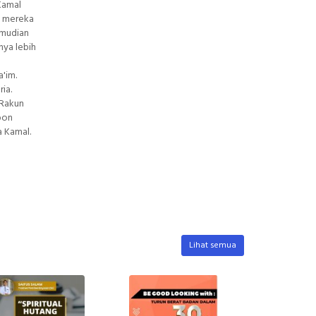
Kamal
u mereka
emudian
nya lebih
'im.
ia.
 Rakun
pon
a Kamal.
Lihat semua