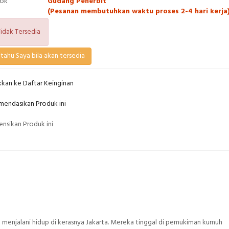
tok
Gudang Penerbit
(Pesanan membutuhkan waktu proses 2-4 hari kerja
idak Tersedia
tahu Saya bila akan tersedia
kan ke Daftar Keinginan
endasikan Produk ini
nsikan Produk ini
 menjalani hidup di kerasnya Jakarta. Mereka tinggal di pemukiman kumuh