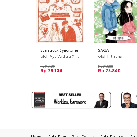
Starstruck Syndrome
SAGA
oleh Aya Widjaja X Arumi E
oleh Pit Sansi
Rp 97.680
Rp 94.800
Rp 78.144
Rp 75.840