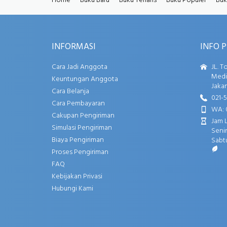
Home
Buku Baru
Buku Terlaris
Buku Populer
Buk
INFORMASI
INFO 
Cara Jadi Anggota
JL. T
Media
Keuntungan Anggota
Jakar
Cara Belanja
021-
Cara Pembayaran
WA: 
Cakupan Pengiriman
Jam 
Simulasi Pengiriman
Senin
Biaya Pengiriman
Sabtu
Proses Pengiriman
FAQ
Kebijakan Privasi
Hubungi Kami