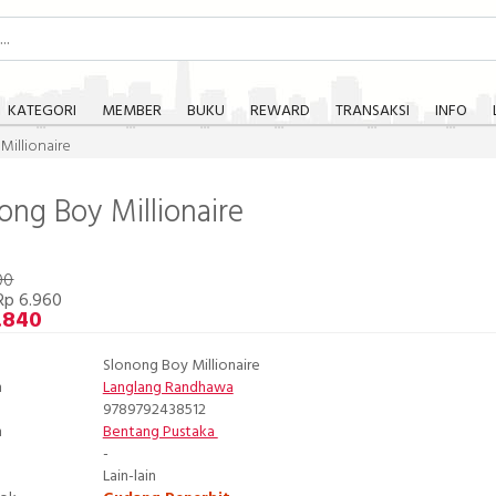
KATEGORI
MEMBER
BUKU
REWARD
TRANSAKSI
INFO
Millionaire
ong Boy Millionaire
00
Rp 6.960
.840
Slonong Boy Millionaire
n
Langlang Randhawa
9789792438512
n
Bentang Pustaka
-
Lain-lain