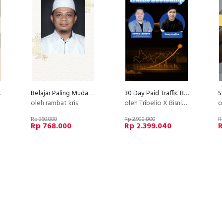
m Blossom
Belajar Paling Mudah PIJAT REFLEKSI By Mustamir Pedak, S.Ked.
30 Day Paid Traffic Bootcamp
oleh rambat kris
oleh Tribelio X Bisnishub
o
Rp 960.000
Rp 2.998.800
R
Rp 768.000
Rp 2.399.040
R