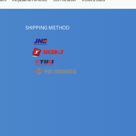
Kami
Kerjasama Penerbit
Join Reseller
Koleksi Buku
SHIPPING METHOD