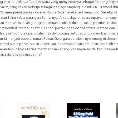
an artis idolanya Tukul Arwana yang menyebutnya sebagai Slonong Boy, 
Sa'im, sang kakak bekerja sebagai penjaga empang lele milik RT. Kamdul. Ib
DKI menggusur paksa kawasan itu. Bertiga mereka jadi pemulung. Mereka k
dan Sa'im kabur gara-gara temannya, Arkan, digurah suara supaya menyanyi
n muntah-muntah gara-gara ramuan dodol si dukun. Dalam pelarian, Latina
'im kembali merebut Latina. Terjadi pertarungan dodol antara Mamad dan Sa
ak, saat komplek perumahannya di-fooging petugas untuk membasmi malar
n. Ia menjadi babu di rumah Rakun. Gara-gara ceroboh nyelonong di depan
amal pun dipecat. Suatu kebetulan, beberapa bulan kemudian Kamal ditel
gan. Ia pun lolos. Latina memberikan kenang-kenangan sandal butut kepad
napa dia bisa sayang Latina?