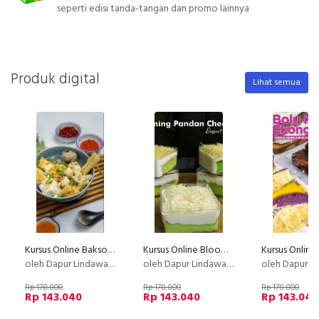
seperti edisi tanda-tangan dan promo lainnya
Produk digital
Lihat semua
Kursus Online Bakso Malang Dapur Lindawaty PU
Kursus Online Blooming Pandan Cheezy Deesert Box Dapur Lindawaty PU
oleh Dapur Lindawaty
oleh Dapur Lindawaty
oleh Dapur Li
Rp 178.800
Rp 178.800
Rp 178.800
Rp 143.040
Rp 143.040
Rp 143.040