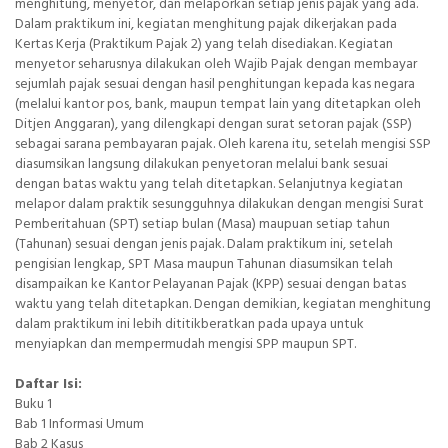
menghitung, menyetor, dan melaporkan setiap jenis pajak yang ada.
Dalam praktikum ini, kegiatan menghitung pajak dikerjakan pada
Kertas Kerja (Praktikum Pajak 2) yang telah disediakan. Kegiatan
menyetor seharusnya dilakukan oleh Wajib Pajak dengan membayar
sejumlah pajak sesuai dengan hasil penghitungan kepada kas negara
(melalui kantor pos, bank, maupun tempat lain yang ditetapkan oleh
Ditjen Anggaran), yang dilengkapi dengan surat setoran pajak (SSP)
sebagai sarana pembayaran pajak. Oleh karena itu, setelah mengisi SSP
diasumsikan langsung dilakukan penyetoran melalui bank sesuai
dengan batas waktu yang telah ditetapkan. Selanjutnya kegiatan
melapor dalam praktik sesungguhnya dilakukan dengan mengisi Surat
Pemberitahuan (SPT) setiap bulan (Masa) maupuan setiap tahun
(Tahunan) sesuai dengan jenis pajak. Dalam praktikum ini, setelah
pengisian lengkap, SPT Masa maupun Tahunan diasumsikan telah
disampaikan ke Kantor Pelayanan Pajak (KPP) sesuai dengan batas
waktu yang telah ditetapkan. Dengan demikian, kegiatan menghitung
dalam praktikum ini lebih dititikberatkan pada upaya untuk
menyiapkan dan mempermudah mengisi SPP maupun SPT.
Daftar Isi:
Buku 1
Bab 1 Informasi Umum
Bab 2 Kasus