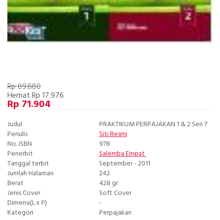
Rp 89.880
Hemat Rp 17.976
Rp 71.904
Judul
PRAKTIKUM PERPAJAKAN 1 & 2 Seri 7
Penulis
Siti Resmi
No. ISBN
978
Penerbit
Salemba Empat
Tanggal terbit
September - 2011
Jumlah Halaman
242
Berat
428 gr
Jenis Cover
Soft Cover
Dimensi(L x P)
-
Kategori
Perpajakan