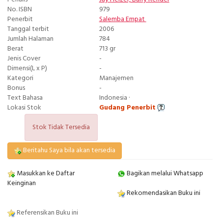
No. ISBN
979
Penerbit
Salemba Empat
Tanggal terbit
2006
Jumlah Halaman
784
Berat
713 gr
Jenis Cover
-
Dimensi(L x P)
-
Kategori
Manajemen
Bonus
-
Text Bahasa
Indonesia ·
Lokasi Stok
Gudang Penerbit
Stok Tidak Tersedia
Beritahu Saya bila akan tersedia
Masukkan ke Daftar
Bagikan melalui Whatsapp
Keinginan
Rekomendasikan Buku ini
Referensikan Buku ini