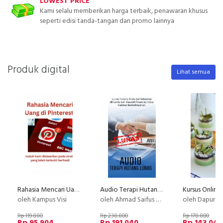
LOWEST PRICE
Kami selalu memberikan harga terbaik, penawaran khusus
seperti edisi tanda-tangan dan promo lainnya
Produk digital
Lihat semua
Rahasia Mencari Uang di Pinterest!
Audio Terapi Hutang Lunas
oleh Kampus Visi
oleh Ahmad Saifus Salam
oleh Dapur Li
Rp 119.880
Rp 238.800
Rp 178.800
Rp 95.904
Rp 191.040
Rp 143.040