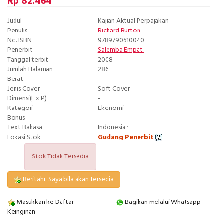
Rp 82.464
Judul
Kajian Aktual Perpajakan
Penulis
Richard Burton
No. ISBN
9789790610040
Penerbit
Salemba Empat
Tanggal terbit
2008
Jumlah Halaman
286
Berat
-
Jenis Cover
Soft Cover
Dimensi(L x P)
-
Kategori
Ekonomi
Bonus
-
Text Bahasa
Indonesia ·
Lokasi Stok
Gudang Penerbit
Stok Tidak Tersedia
Beritahu Saya bila akan tersedia
Masukkan ke Daftar
Bagikan melalui Whatsapp
Keinginan