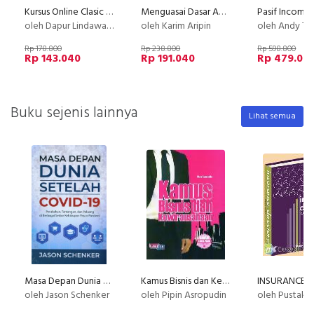
Kursus Online Clasic Marble Cake Dapur Lindawaty PU
Menguasai Dasar Akuntansi : Fondasi Sukses Karir
oleh Dapur Lindawaty
oleh Karim Aripin
oleh Andy T
Rp 178.800
Rp 238.800
Rp 598.800
Rp 143.040
Rp 191.040
Rp 479.04
Buku sejenis lainnya
Lihat semua
Masa Depan Dunia Setelah Covid-19
Kamus Bisnis dan Kewirausahaan (Kamus Bergambar)
oleh Jason Schenker
oleh Pipin Asropudin
oleh Pustaka Bisnis