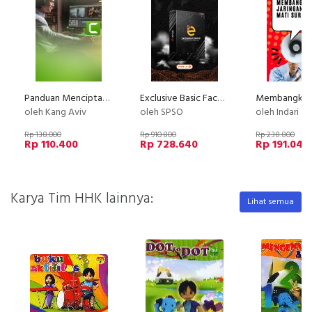
Panduan Menciptakan Video Kursus Online Professional
Exclusive Basic Facebook Instagram Ads
oleh Kang Aviv
oleh SPSO
oleh Indari M
Rp 138.000
Rp 910.800
Rp 238.800
Rp 110.400
Rp 728.640
Rp 191.040
Karya Tim HHK lainnya:
Lihat semua