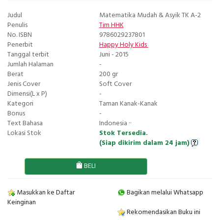
Judul
Matematika Mudah & Asyik TK A-2
Penulis
Tim HHK
No. ISBN
9786029237801
Penerbit
Happy Holy Kids
Tanggal terbit
Juni - 2015
Jumlah Halaman
-
Berat
200 gr
Jenis Cover
Soft Cover
Dimensi(L x P)
-
Kategori
Taman Kanak-Kanak
Bonus
-
Text Bahasa
Indonesia ··
Lokasi Stok
Stok Tersedia.
(Siap dikirim dalam 24 jam)
BELI
Masukkan ke Daftar
Bagikan melalui Whatsapp
Keinginan
Rekomendasikan Buku ini