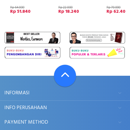
Rp 64.800
Rp 22.800
Rp 78.000
Rp 51.840
Rp 18.240
Rp 62.400
INFORMASI
INFO PERUSAHAAN
PAYMENT METHOD