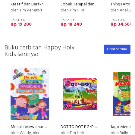
Kreatif dan Berakhlak Mulia Cendekia 2 Lingkunganku (BK) (Disc 50%)
Sobek Tempel dan Mewarnai TK B semester 1
oleh Tim Penerbit
oleh Tim HHK
oleh Ariel Sh
Rp 24.000
Rp 22.800
Rp 43.200
Rp 19.200
Rp 18.240
Rp 34.560
Buku terbitan Happy Holy
Lihat semua
Kids lainnya:
Menulis Mewarnai Membaca Menarik Garis
DOT TO DOT PG/PAUD semester 2
oleh Windy, dkk.
oleh Tim HHK
oleh Rully J. M. Pd. / Ir. Ja