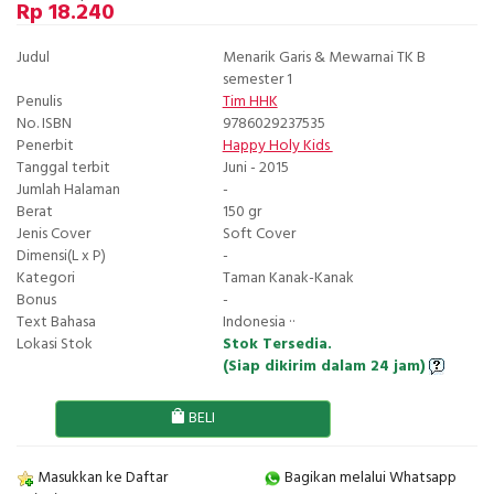
Rp 18.240
Judul
Menarik Garis & Mewarnai TK B
semester 1
Penulis
Tim HHK
No. ISBN
9786029237535
Penerbit
Happy Holy Kids
Tanggal terbit
Juni - 2015
Jumlah Halaman
-
Berat
150 gr
Jenis Cover
Soft Cover
Dimensi(L x P)
-
Kategori
Taman Kanak-Kanak
Bonus
-
Text Bahasa
Indonesia ··
Lokasi Stok
Stok Tersedia.
(Siap dikirim dalam 24 jam)
BELI
Masukkan ke Daftar
Bagikan melalui Whatsapp