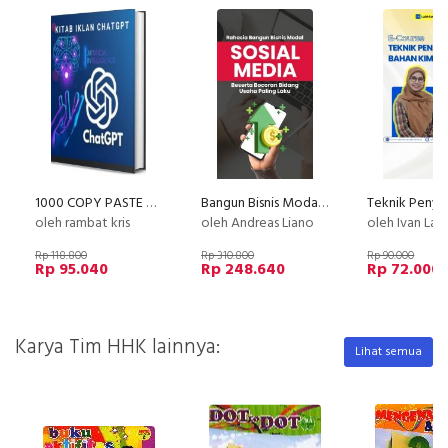
1000 COPY PASTE SCALE UP
Bangun Bisnis Modal Sosial Media
oleh rambat kris
oleh Andreas Liano
oleh Ivan La
Rp 118.800
Rp 310.800
Rp 90.000
Rp 95.040
Rp 248.640
Rp 72.000
Karya Tim HHK lainnya:
Lihat semua