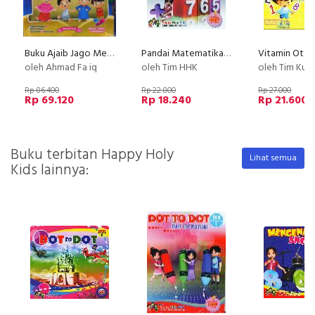
Buku Ajaib Jago Menulis Huruf Hijaiyah
Pandai Matematika TK A semester 1
oleh Ahmad Fa iq
oleh Tim HHK
oleh Tim Kunci
Rp 86.400
Rp 22.800
Rp 27.000
Rp 69.120
Rp 18.240
Rp 21.600
Buku terbitan Happy Holy
Lihat semua
Kids lainnya: