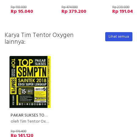
Rp 118.800
Rp 474.000
Rp 238.800
Rp 95.040
Rp 379.200
Rp 191.040
Karya Tim Tentor Oxygen
Lihat semua
lainnya:
PAKAR SUKSES TOP SBMPTN SAINTEK 2018
oleh Tim Tentor Oxygen
Rp 176.400
Rp 141.120