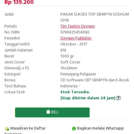
Rp 139.200
Judul
PAKAR SUKSES TOP SBMPTN SOSHUM
2018
Penulis
Tim Tentor Oxygen
No. ISBN
9786025454080
Penerbit
Oxygen Publisher
Tanggal terbit
Oktober - 2017
Jumlah Halaman
616
Berat
1000 gr
Jenis Cover
Soft Cover
Dimensi(L x P)
19x26mm
Kategori
Penunjang Pelajaran
Bonus
CD Software CBT SBMPTN dan E-Book
Text Bahasa
Indonesia ··
Lokasi Stok
Stok Tersedia.
(Siap dikirim dalam 24 jam)
BELI
Masukkan ke Daftar
Bagikan melalui Whatsapp