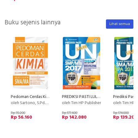
Buku sejenis lainnya
Lihat semua
Pedoman Cerdas Kimia SMA/MA
PREDIKSI PASTI LULUS UN SMP/MTs 2017 [Bonus CD SIMULASI CBT]
oleh Sartono, S.Pd.Si & Ernawati, S.Si
oleh Tim HP Publisher
oleh Tim HP P
Rp 70.200
Rp 177.600
Rp 174.000
Rp 56.160
Rp 142.080
Rp 139.200