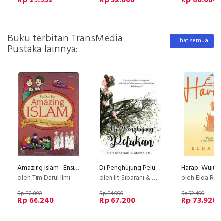
Rp 29.952
Rp 52.800
Rp 60.000
Buku terbitan TransMedia
Lihat semua
Pustaka lainnya:
Amazing Islam : Ensiklopedia Tentang Islam untuk Anak
Di Penghujung Pelukan (Disc 50%)
oleh Tim Darul Ilmi
oleh Iit Sibarani & Momo DM
oleh Elda Rin
Rp 82.800
Rp 84.000
Rp 92.400
Rp 66.240
Rp 67.200
Rp 73.920