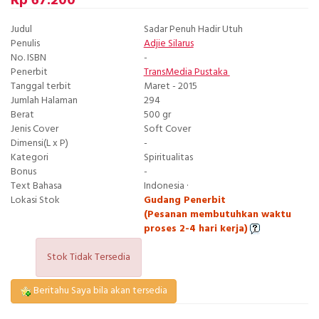
Rp 67.200
Judul
Sadar Penuh Hadir Utuh
Penulis
Adjie Silarus
No. ISBN
-
Penerbit
TransMedia Pustaka
Tanggal terbit
Maret - 2015
Jumlah Halaman
294
Berat
500 gr
Jenis Cover
Soft Cover
Dimensi(L x P)
-
Kategori
Spiritualitas
Bonus
-
Text Bahasa
Indonesia ·
Lokasi Stok
Gudang Penerbit
(Pesanan membutuhkan waktu
proses 2-4 hari kerja)
Stok Tidak Tersedia
Beritahu Saya bila akan tersedia