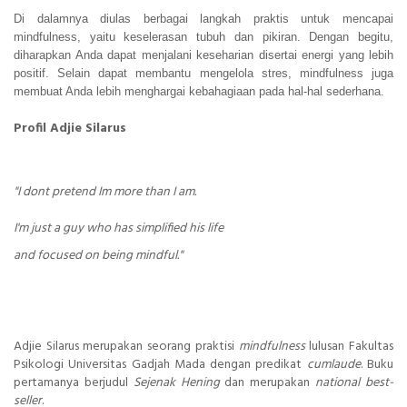
Di dalamnya diulas berbagai langkah praktis untuk mencapai
mindfulness, yaitu keselerasan tubuh dan pikiran. Dengan begitu,
diharapkan Anda dapat menjalani keseharian disertai energi yang lebih
positif. Selain dapat membantu mengelola stres, mindfulness juga
membuat Anda lebih menghargai kebahagiaan pada hal-hal sederhana.
Profil Adjie Silarus
"I dont pretend Im more than I am.
I'm just a guy who has simplified his life
and focused on being mindful."
Adjie Silarus merupakan seorang praktisi
mindfulness
lulusan Fakultas
Psikologi Universitas Gadjah Mada dengan predikat
cumlaude
. Buku
pertamanya berjudul
Sejenak Hening
dan merupakan
national best-
seller
.