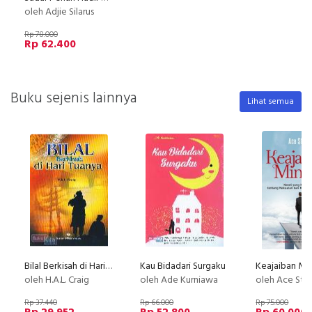
oleh Adjie Silarus
Rp 78.000
Rp 62.400
Buku sejenis lainnya
Lihat semua
Bilal Berkisah di Hari Tuanya
Kau Bidadari Surgaku
Keajaiban Mi
oleh H.A.L. Craig
oleh Ade Kurniawa
oleh Ace Star
Rp 37.440
Rp 66.000
Rp 75.000