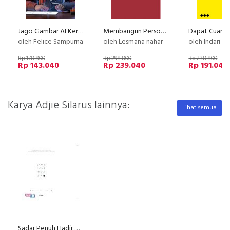
Jago Gambar AI Keren
Membangun Personal Branding yang Kuat
oleh Felice Sampurna
oleh Lesmana nahar
oleh Indari M
Rp 178.800
Rp 298.800
Rp 238.800
Rp 143.040
Rp 239.040
Rp 191.040
Karya Adjie Silarus lainnya:
Lihat semua
Sadar Penuh Hadir Utuh