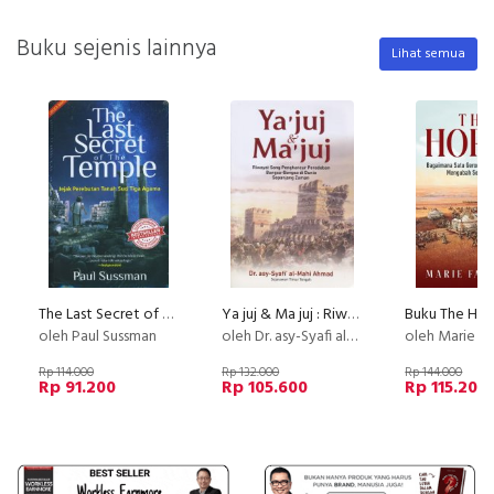
Buku sejenis lainnya
Lihat semua
The Last Secret of The Temple
Ya juj & Ma juj : Riwayat Sang Penghancur Peradaban Bangsa-Bangsa di Dunia Sepanjang Zaman
oleh Paul Sussman
oleh Dr. asy-Syafi al-Mahi Ahmad
oleh Marie F
Rp 114.000
Rp 132.000
Rp 144.000
Rp 91.200
Rp 105.600
Rp 115.200