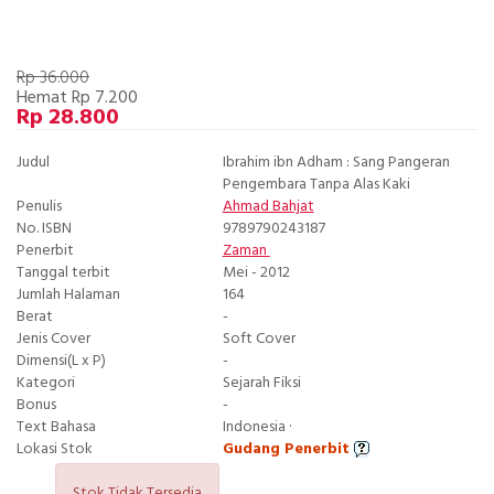
Rp 36.000
Hemat Rp 7.200
Rp 28.800
Judul
Ibrahim ibn Adham : Sang Pangeran
Pengembara Tanpa Alas Kaki
Penulis
Ahmad Bahjat
No. ISBN
9789790243187
Penerbit
Zaman
Tanggal terbit
Mei - 2012
Jumlah Halaman
164
Berat
-
Jenis Cover
Soft Cover
Dimensi(L x P)
-
Kategori
Sejarah Fiksi
Bonus
-
Text Bahasa
Indonesia ·
Lokasi Stok
Gudang Penerbit
Stok Tidak Tersedia