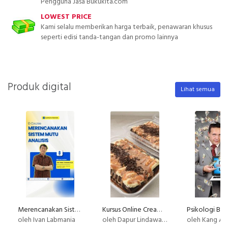
Pengguna Jasa Bukukita.com
LOWEST PRICE
Kami selalu memberikan harga terbaik, penawaran khusus
seperti edisi tanda-tangan dan promo lainnya
Produk digital
Lihat semua
Merencanakan Sistem Mutu Analisis
Kursus Online Creamy Bombom Dapur Lindawaty PU
Psikologi Bisn
oleh Ivan Labmania
oleh Dapur Lindawaty
oleh Kang Av