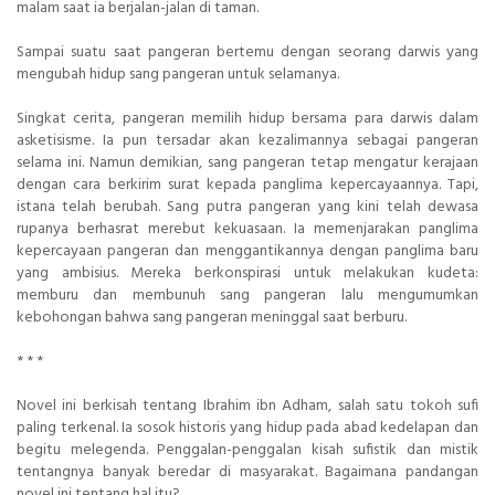
malam saat ia berjalan-jalan di taman.
Sampai suatu saat pangeran bertemu dengan seorang darwis yang
mengubah hidup sang pangeran untuk selamanya.
Singkat cerita, pangeran memilih hidup bersama para darwis dalam
asketisisme. Ia pun tersadar akan kezalimannya sebagai pangeran
selama ini. Namun demikian, sang pangeran tetap mengatur kerajaan
dengan cara berkirim surat kepada panglima kepercayaannya. Tapi,
istana telah berubah. Sang putra pangeran yang kini telah dewasa
rupanya berhasrat merebut kekuasaan. Ia memenjarakan panglima
kepercayaan pangeran dan menggantikannya dengan panglima baru
yang ambisius. Mereka berkonspirasi untuk melakukan kudeta:
memburu dan membunuh sang pangeran lalu mengumumkan
kebohongan bahwa sang pangeran meninggal saat berburu.
* * *
Novel ini berkisah tentang Ibrahim ibn Adham, salah satu tokoh sufi
paling terkenal. Ia sosok historis yang hidup pada abad kedelapan dan
begitu melegenda. Penggalan-penggalan kisah sufistik dan mistik
tentangnya banyak beredar di masyarakat. Bagaimana pandangan
novel ini tentang hal itu?