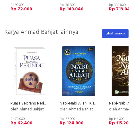
Rp 90.000
Rp 178.800
Rp 898.800
Rp 72.000
Rp 143.040
Rp 719.040
Karya Ahmad Bahjat lainnya:
Lihat semua
Puasa Seorang Perindu
Nabi-Nabi Allah : Kisah Para Nabi dan Rasul Allah dalam al-Quran (ganti cover baru)
Nabi-Nabi All
oleh Ahmad Bahjat
oleh Ahmad Bahjat
oleh Ahmad B
Rp 78.000
Rp 156.000
Rp 144.000
Rp 62.400
Rp 124.800
Rp 115.200