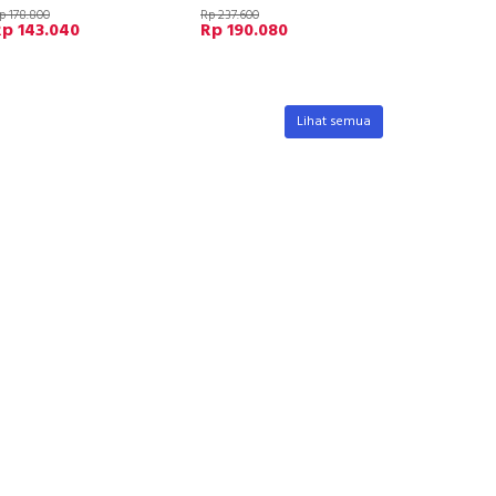
p 178.800
Rp 237.600
p 143.040
Rp 190.080
Lihat semua