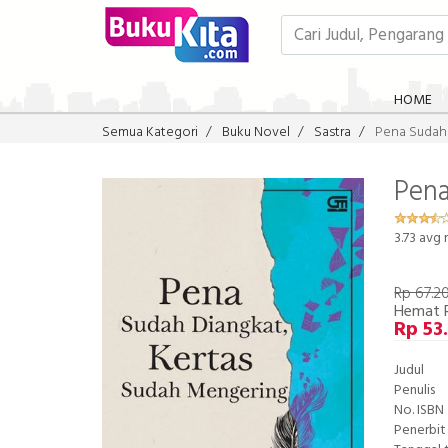
HOME
Semua Kategori
Buku Novel
Sastra
Pena Sudah
Pena
3.73
avg r
Rp 67.2
Hemat 
Rp 53
Judul
Penulis
No. ISBN
Penerbit