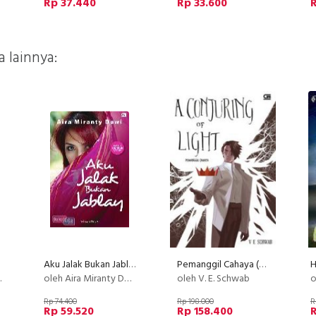
Rp 37.440
Rp 33.600
 lainnya:
Aku Jalak Bukan Jablay
Pemanggil Cahaya (A Conjuring Of Light)
oleh Aira Miranty Dewi
oleh V. E. Schwab
o
Rp 74.400
Rp 198.000
R
Rp 59.520
Rp 158.400