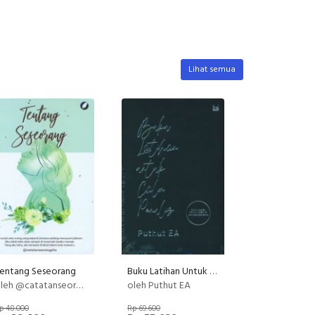
Lihat semua
entang Seseorang
Buku Latihan Untuk Calon Penulis
leh @catatanseorangeha
oleh Puthut EA
p 48.000
Rp 69.600