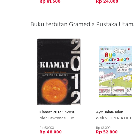
Rp 81.600
Rp 24.000
Buku terbitan Gramedia Pustaka Utama
Kiamat 2012 : Investigasi Akhir Zaman (BukuMurah_GPU)
Ayo Jalan-Jalan
oleh Lawrence E. Joseph
oleh VLORENIA OCTAVYANI
Rp 60.000
Rp 66.000
Rp 48.000
Rp 52.800