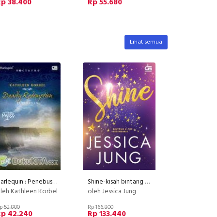
Rp 38.400
Rp 55.680
Lihat semua
Harlequin : Penebusan - Deadly Redemption (Disc 50%)
Shine-kisah bintang K-Pop legendaris dan paling terkenal di Korea
leh Kathleen Korbel
oleh Jessica Jung
p 52.800
Rp 166.800
Rp 42.240
Rp 133.440