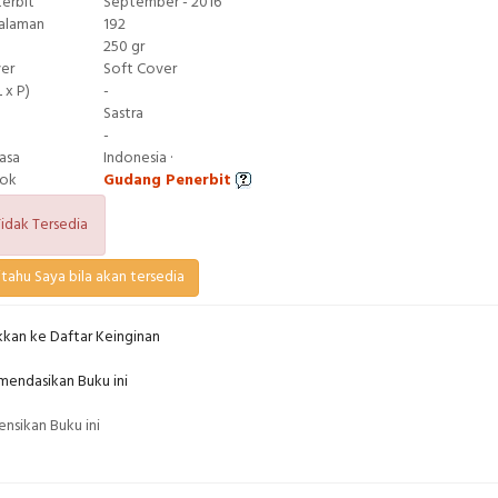
terbit
September - 2016
Halaman
192
250 gr
ver
Soft Cover
 x P)
-
Sastra
-
asa
Indonesia ·
tok
Gudang Penerbit
idak Tersedia
tahu Saya bila akan tersedia
kan ke Daftar Keinginan
endasikan Buku ini
nsikan Buku ini