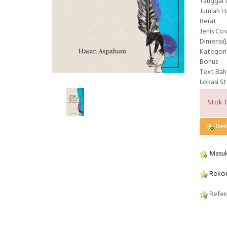
Tanggal 
Jumlah 
Berat
Jenis Co
Dimensi(L
Kategori
Bonus
Text Bah
Lokasi S
Stok T
Beri
Masuk
Rekom
Refere