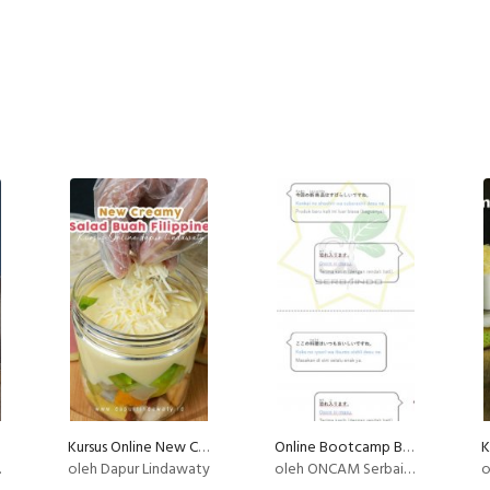
Kursus Online New Creamy Salad Buah Philiphine Dapur Lindawaty PU
Online Bootcamp Bahasa Jepang untuk Karir di Jepang
oleh Dapur Lindawaty
oleh ONCAM Serbaindo
o