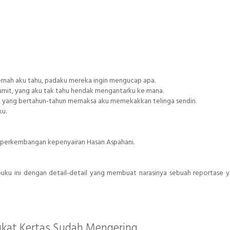
pernah aku tahu, padaku mereka ingin mengucap apa.
 rumit, yang aku tak tahu hendak mengantarku ke mana.
i, yang bertahun-tahun memaksa aku memekakkan telinga sendiri.
ku.
n perkembangan kepenyairan Hasan Aspahani.
 buku ini dengan detail-detail yang membuat narasinya sebuah reportase 
kat Kertas Sudah Mengering