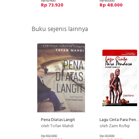
Rp 92.400
Rp 60.000
Rp 73.920
Rp 48.000
Buku sejenis lainnya
Pena Diatas Langit
Lagu Cinta Para Pendosa (Sekumpulan Puisi)
oleh Tofan Mahdi
oleh Zaim Rofiqi
Rp 102.000
Rp 30.000