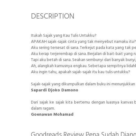
DESCRIPTION
Itukah Sajak yang Kau Tulis Untukku?
APAKAH sajak-sajak cinta yang tak menyebut namaku itu?
Aku sering tersesat di sana. Terkejut pada kata yang tak 
Aku kerap terjerembap di sana. Berjalan di bait-bait yang
Tapi aku betah di sana. Seakan sembunyi dari banyak buny
Ah, alangkah kamusnya engkau. Sebetapa sempitnya lidah
Aku ingin tahu, apakah sajak-sajak itu kau tulis untukku?
Sajak-sajak yang dikumpulkan dalam buku ini menunjukka
Sapardi Djoko Damono
Dari sajak ke sajak kita bertemu dengan luasnya kanvas
dalam ragam.
Goenawan Mohamad
Goodreads Review Pena Sudah Diang