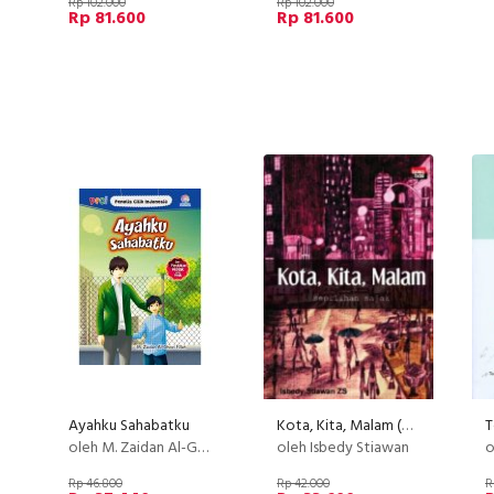
Rp 102.000
Rp 102.000
Rp 81.600
Rp 81.600
Ayahku Sahabatku
Kota, Kita, Malam (Disc 50%)
T
oleh M. Zaidan Al-Ghozi Fillah
oleh Isbedy Stiawan
o
Rp 46.800
Rp 42.000
R