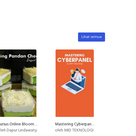
Lihat semua
Kursus Online Blooming Pandan Cheezy Deesert Box Dapur Lindawaty PU
Mastering Cyberpanel
leh Dapur Lindawaty
oleh MID TEKNOLOGI