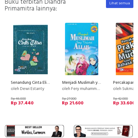
Buku terbitan Diandra
Lihat semua
Primamitra lainnya:
Senandung Cinta Elisa (Novel Remaja Masa Kini)
Menjadi Muslimah yang Dicintai Allah 2
oleh Dewi Estanty
oleh Fery muhammad dkk
oleh Sukma K
Rp 46.800
Rp 27.000
Rp 42.000
Rp 37.440
Rp 21.600
Rp 33.600