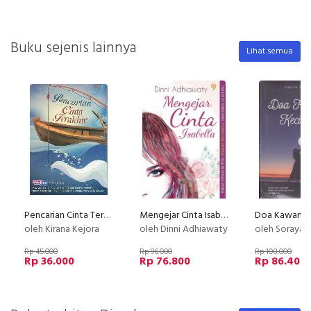
Buku sejenis lainnya
Lihat semua
Pencarian Cinta Terakhir
Mengejar Cinta Isabella
Doa Kawan Ke
oleh Kirana Kejora
oleh Dinni Adhiawaty
oleh Soraya T
Rp 45.000
Rp 96.000
Rp 108.000
Rp 36.000
Rp 76.800
Rp 86.400