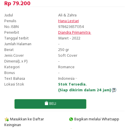
Rp 79.200
Judul
Ali & Zahra
Penulis
Hana Lestari
No. ISBN
9786236571354
Penerbit
Diandra Primamitra
Tanggal terbit
Maret - 2022
Jumlah Halaman
-
Berat
250 gr
Jenis Cover
Soft Cover
Dimensi(L x P)
-
Kategori
Romance
Bonus
-
Text Bahasa
Indonesia ··
Lokasi Stok
Stok Tersedia.
(Siap dikirim dalam 24 jam)
BELI
Masukkan ke Daftar
Bagikan melalui Whatsapp
Keinginan