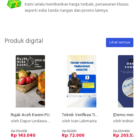
Kami selalu memberikan harga terbaik, penawaran khusus
seperti edisi tanda-tangan dan promo lainnya
Produk digital
Lihat semua
Rujak Aceh Kweni PU
Teknik Verifikasi Timbangan Analitik
oleh Dapur Lindawaty
oleh Ivan Labmania
oleh Indriatu
Rp 178.800
Rp 90.000
Rp 254.400
Rp 143.040
Rp 72.000
Rp 203.520