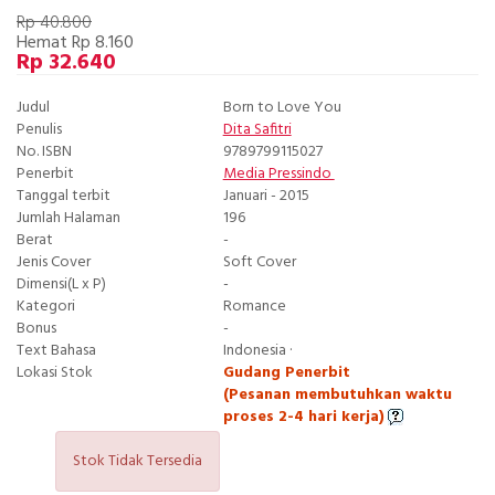
Rp 40.800
Hemat Rp 8.160
Rp 32.640
Judul
Born to Love You
Penulis
Dita Safitri
No. ISBN
9789799115027
Penerbit
Media Pressindo
Tanggal terbit
Januari - 2015
Jumlah Halaman
196
Berat
-
Jenis Cover
Soft Cover
Dimensi(L x P)
-
Kategori
Romance
Bonus
-
Text Bahasa
Indonesia ·
Lokasi Stok
Gudang Penerbit
(Pesanan membutuhkan waktu
proses 2-4 hari kerja)
Stok Tidak Tersedia