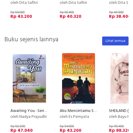
oleh Dita Safitri
oleh Dita Safitri
oleh Dita Safi
Rp 54.000
Rp 50.400
Rp 48.000
Rp 43.200
Rp 40.320
Rp 38.400
Buku sejenis lainnya
Lihat semua
Awaiting You : Seribu Rasa Sebuah Penantian
Aku Mencintaimu Shanyuan
SHEILAND (Di
oleh Nadya Prayudhi
oleh Es Pernyata
oleh Bayu Pe
Rp 58.800
Rp 54.000
Rp 110.400
Rp 47.040
Rp 43.200
Rp 88.320