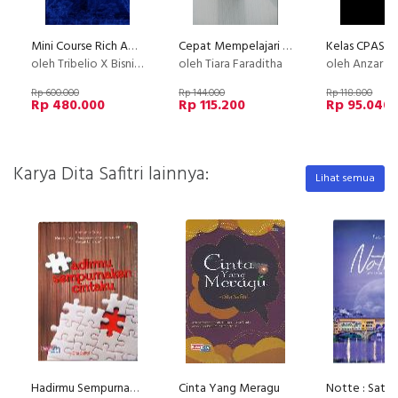
Mini Course Rich Affiliate
Cepat Mempelajari Asuransi Sebelum Membeli
Kelas CPAS 
oleh Tribelio X Bisnishub
oleh Tiara Faraditha
oleh Anzar A
Rp 600.000
Rp 144.000
Rp 118.800
Rp 480.000
Rp 115.200
Rp 95.040
Karya Dita Safitri lainnya:
Lihat semua
Hadirmu Sempurnakan Cintaku
Cinta Yang Meragu