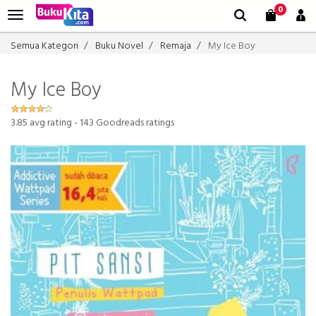
0
Semua Kategori
Buku Novel
Remaja
My Ice Boy
My Ice Boy
3.85
avg rating -
143
Goodreads ratings