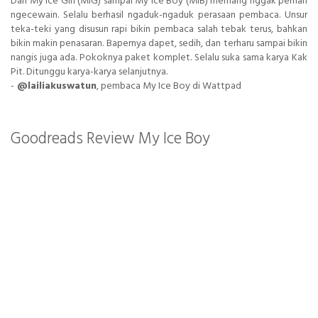
Dari My Ice Girl (MIG) sampai My Ice Boy (MIB) memang nggak pernah
ngecewain. Selalu berhasil ngaduk-ngaduk perasaan pembaca. Unsur
teka-teki yang disusun rapi bikin pembaca salah tebak terus, bahkan
bikin makin penasaran. Bapernya dapet, sedih, dan terharu sampai bikin
nangis juga ada. Pokoknya paket komplet. Selalu suka sama karya Kak
Pit. Ditunggu karya-karya selanjutnya.
-
@lailiakuswatun
, pembaca My Ice Boy di Wattpad
Goodreads Review My Ice Boy