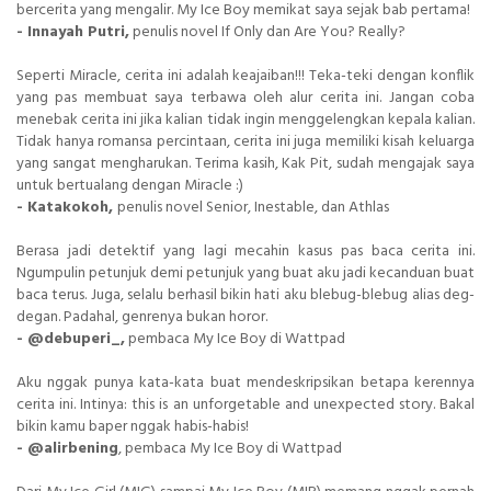
bercerita yang mengalir. My Ice Boy memikat saya sejak bab pertama!
- Innayah Putri,
penulis novel If Only dan Are You? Really?
Seperti Miracle, cerita ini adalah keajaiban!!! Teka-teki dengan konflik
yang pas membuat saya terbawa oleh alur cerita ini. Jangan coba
menebak cerita ini jika kalian tidak ingin menggelengkan kepala kalian.
Tidak hanya romansa percintaan, cerita ini juga memiliki kisah keluarga
yang sangat mengharukan. Terima kasih, Kak Pit, sudah mengajak saya
untuk bertualang dengan Miracle :)
- Katakokoh,
penulis novel Senior, Inestable, dan Athlas
Berasa jadi detektif yang lagi mecahin kasus pas baca cerita ini.
Ngumpulin petunjuk demi petunjuk yang buat aku jadi kecanduan buat
baca terus. Juga, selalu berhasil bikin hati aku blebug-blebug alias deg-
degan. Padahal, genrenya bukan horor.
- @debuperi_,
pembaca My Ice Boy di Wattpad
Aku nggak punya kata-kata buat mendeskripsikan betapa kerennya
cerita ini. Intinya: this is an unforgetable and unexpected story. Bakal
bikin kamu baper nggak habis-habis!
- @alirbening
, pembaca My Ice Boy di Wattpad