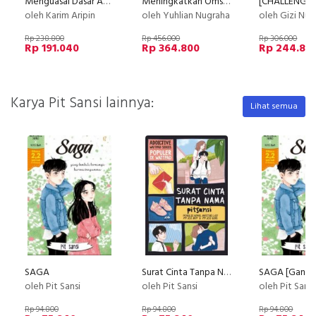
Menguasai Dasar Akuntansi : Fondasi Sukses Karir
Meningkatkan Omset Bisnis di Google Maps lewat Optimasi Google Bisnis
oleh Karim Aripin
oleh Yuhlian Nugraha
oleh Gizi Nus
Rp 238.800
Rp 456.000
Rp 306.000
Rp 191.040
Rp 364.800
Rp 244.80
Karya Pit Sansi lainnya:
Lihat semua
SAGA
Surat Cinta Tanpa Nama
oleh Pit Sansi
oleh Pit Sansi
oleh Pit Sansi
Rp 94.800
Rp 94.800
Rp 94.800