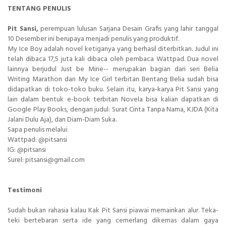
TENTANG PENULIS
perempuan lulusan Sarjana Desain Grafis yang lahir tanggal
Pit Sansi,
10 Desember ini berupaya menjadi penulis yang produktif.
My Ice Boy adalah novel ketiganya yang berhasil diterbitkan. Judul ini
telah dibaca 17,5 juta kali dibaca oleh pembaca Wattpad. Dua novel
lainnya berjudul Just be Mine-- merupakan bagian dari seri Belia
Writing Marathon dan My Ice Girl terbitan Bentang Belia sudah bisa
didapatkan di toko-toko buku. Selain itu, karya-karya Pit Sansi yang
lain dalam bentuk e-book terbitan Novela bisa kalian dapatkan di
Google Play Books, dengan judul: Surat Cinta Tanpa Nama, KJDA (Kita
Jalani Dulu Aja), dan Diam-Diam Suka.
Sapa penulis melalui:
Wattpad: @pitsansi
IG: @pitsansi
Surel: pitsansi@gmail.com
Testimoni
Sudah bukan rahasia kalau Kak Pit Sansi piawai memainkan alur. Teka-
teki bertebaran serta ide yang cemerlang dikemas dalam gaya