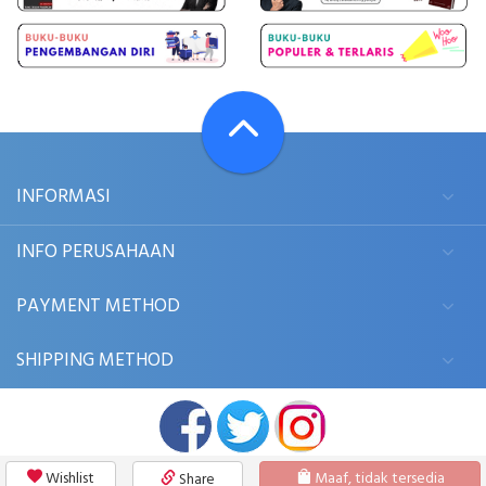
INFORMASI
INFO PERUSAHAAN
PAYMENT METHOD
SHIPPING METHOD
Wishlist
Maaf, tidak tersedia
Share
© 2006 - 2026
BUKUKITA.COM