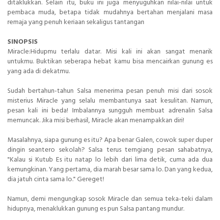
ditaklukkan. Selain itu, buku ini juga menyuguhkan nilai-nilai untuk
pembaca muda, betapa tidak mudahnya bertahan menjalani masa
remaja yang penuh keriaan sekaligus tantangan
SINOPSIS
Miracle:Hidupmu terlalu datar. Misi kali ini akan sangat menarik
untukmu. Buktikan seberapa hebat kamu bisa mencairkan gunung es
yang ada di dekatmu.
Sudah bertahun-tahun Salsa menerima pesan penuh misi dari sosok
misterius Miracle yang selalu membantunya saat kesulitan. Namun,
pesan kali ini beda! Imbalannya sungguh membuat adrenalin Salsa
memuncak. Jika misi berhasil, Miracle akan menampakkan diri!
Masalahnya, siapa gunung es itu? Apa benar Galen, cowok super duper
dingin seantero sekolah? Salsa terus terngiang pesan sahabatnya,
"Kalau si Kutub Es itu natap lo lebih dari lima detik, cuma ada dua
kemungkinan. Yang pertama, dia marah besar sama lo. Dan yang kedua,
dia jatuh cinta sama lo." Gereget!
Namun, demi mengungkap sosok Miracle dan semua teka-teki dalam
hidupnya, menaklukkan gunung es pun Salsa pantang mundur.