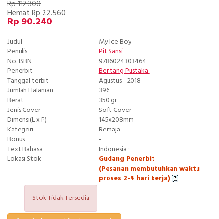
Rp 112.800
Hemat Rp 22.560
Rp 90.240
Judul
My Ice Boy
Penulis
Pit Sansi
No. ISBN
9786024303464
Penerbit
Bentang Pustaka
Tanggal terbit
Agustus - 2018
Jumlah Halaman
396
Berat
350 gr
Jenis Cover
Soft Cover
Dimensi(L x P)
145x208mm
Kategori
Remaja
Bonus
-
Text Bahasa
Indonesia ·
Lokasi Stok
Gudang Penerbit
(Pesanan membutuhkan waktu
proses 2-4 hari kerja)
Stok Tidak Tersedia