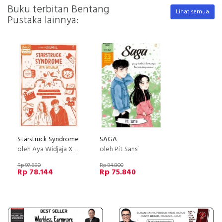
Buku terbitan Bentang
Lihat semua
Pustaka lainnya:
Starstruck Syndrome
SAGA
oleh Aya Widjaja X Arumi E
oleh Pit Sansi
Rp 97.680
Rp 94.800
Rp 78.144
Rp 75.840