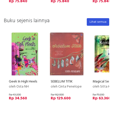
Rp 75.840
Rp 75.840
Rp 75.840
Buku sejenis lainnya
Lihat semua
Geek In High Heels
SEBELUM TITIK
oleh Osta NH
oleh Cinta Penelope
oleh Sitta Ka
Rp 43.200
Rp 162.000
Rp 79.200
Rp 34.560
Rp 129.600
Rp 63.360