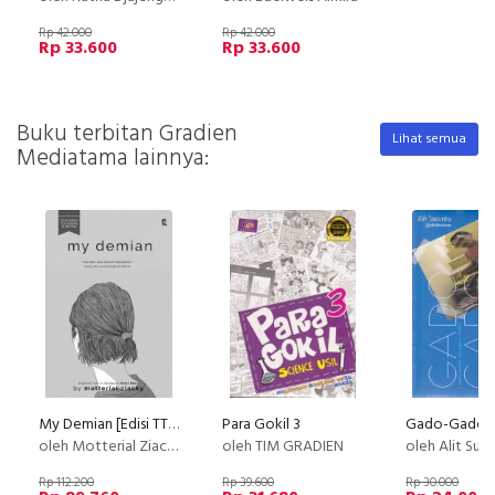
Rp 42.000
Rp 42.000
Rp 33.600
Rp 33.600
Buku terbitan Gradien
Lihat semua
Mediatama lainnya:
My Demian [Edisi TTD + Cermin Kaca Motif Kartun]
Para Gokil 3
oleh Motterial Ziacky
oleh TIM GRADIEN
oleh Alit Sus
Rp 112.200
Rp 39.600
Rp 30.000