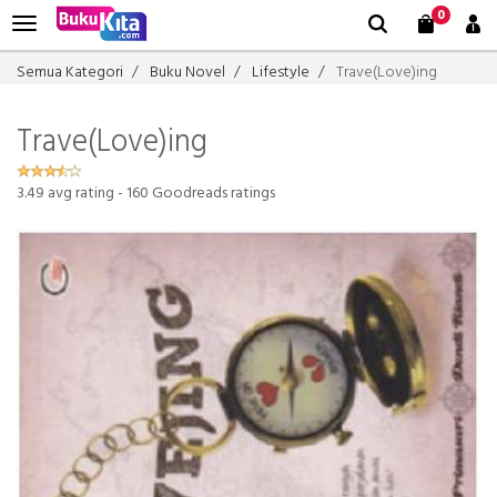
0
Semua Kategori
Buku Novel
Lifestyle
Trave(Love)ing
Trave(Love)ing
3.49
avg rating -
160
Goodreads ratings