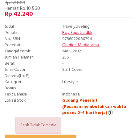
Rp 52.800
Hemat Rp 10.560
Rp 42.240
Judul
Trave(Love)ing
Penulis
Roy Saputra dkk
No. ISBN
9786022080794
Penerbit
Gradien Mediatama
Tanggal terbit
Mei - 2012
Jumlah Halaman
256
Berat
-
Jenis Cover
Soft Cover
Dimensi(L x P)
-
Kategori
Lifestyle
Bonus
-
Text Bahasa
Indonesia ·
Lokasi Stok
Gudang Penerbit
(Pesanan membutuhkan waktu
proses 2-4 hari kerja)
Stok Tidak Tersedia