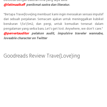
berbeda dengan balutan rima yang saya suka!
@fatimaalkaff
penikmat sastra dan literatur.
"Betapa Trave(love)ing membuat kami ingin merasakan sensasi impulsif
dari sebuah perjalanan. Semacam ajakan untuk meninggalkan kubikel
berukuran 1,5x1,5m2, dan pergi, untuk kemudian tersesat dalam
pengalaman yang serba baru. Let's get lost. Anywhere, we don't care."
@pervertauditor
pelakon audit, impulsive traveler wannabe,
loveable character on Twitter
Goodreads Review Trave(Love)ing