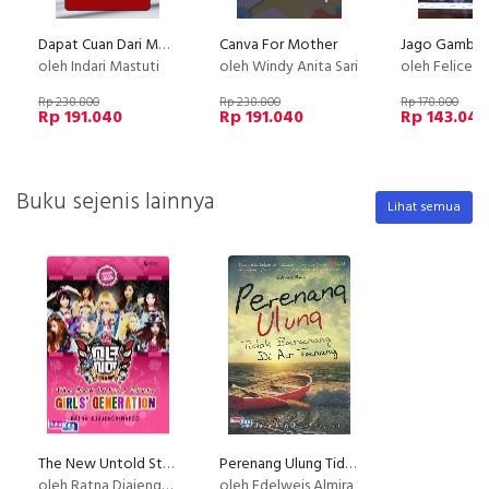
Dapat Cuan Dari Menulis Kisah
Canva For Mother
oleh Indari Mastuti
oleh Windy Anita Sari
oleh Felice 
Rp 238.800
Rp 238.800
Rp 178.800
Rp 191.040
Rp 191.040
Rp 143.040
Buku sejenis lainnya
Lihat semua
The New Untold Story GIRLS GENERATION
Perenang Ulung Tidak Berenang Di Air Tenang
oleh Ratna Djajengminardo
oleh Edelweis Almira