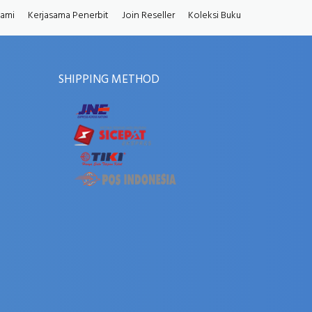
Kami
Kerjasama Penerbit
Join Reseller
Koleksi Buku
SHIPPING METHOD