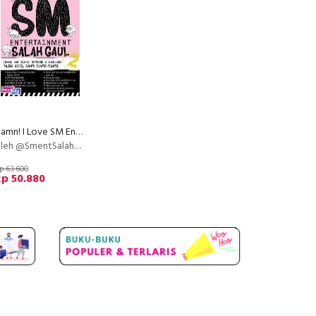
Damn! I Love SM Entertainment Salah Gaul 2
leh @SmentSalahGaul
p 63.600
p 50.880