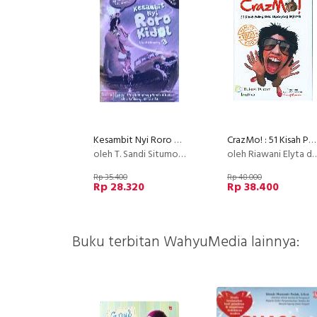
Kesambit Nyi Roro Kidal
CrazMo! : 51 Kisah Paling Gila Sepanjang Sejarah
oleh T. Sandi Situmorang
oleh Riawani Elyta dkk.
Rp 35.400
Rp 48.000
Rp 28.320
Rp 38.400
Buku terbitan WahyuMedia lainnya: