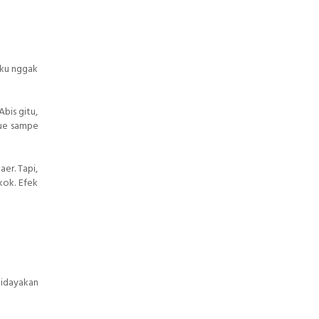
aku nggak
bis gitu,
 Gue sampe
er. Tapi,
kok. Efek
didayakan