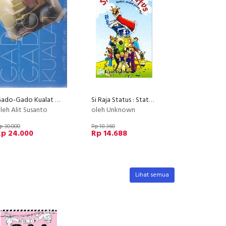
Gado-Gado Kualat Minibook
Si Raja Status : Status Pesbuk Paling Asoi
leh Alit Susanto
oleh Unknown
p 30.000
Rp 18.360
Rp 24.000
Rp 14.688
Lihat semua