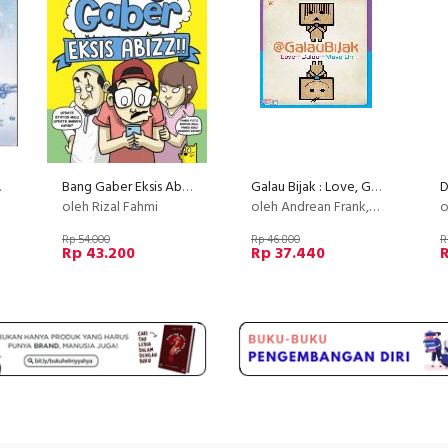
0%)
Bang Gaber Eksis Abizz (Disc 50%)
Galau Bijak : Love, Galau, Move On
oleh Rizal Fahmi
oleh Andrean Frank, @GalauBijak
o
Rp 54.000
Rp 46.800
R
Rp 43.200
Rp 37.440
R