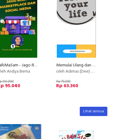
JaRiMaSam - Jago Riset Marketplace dan Social Media
Memulai Ulang dan Merancang Kembali Hidup Anda.
leh Andya Berna
oleh Adimas (Dee) Wirajayanagara (Lesmana)
p 118.800
Rp 79.200
Rp 95.040
Rp 63.360
Lihat semua