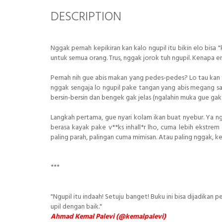
DESCRIPTION
Nggak pernah kepikiran kan kalo ngupil itu bikin elo bis
untuk semua orang. Trus, nggak jorok tuh ngupil. Kenapa
Pernah nih gue abis makan yang pedes-pedes? Lo tau kan ta
nggak sengaja lo ngupil pake tangan yang abis megang sambe
bersin-bersin dan bengek gak jelas (ngalahin muka gue gak je
Langkah pertama, gue nyari kolam ikan buat nyebur. Ya ngg
berasa kayak pake v**ks inhall*r lho, cuma lebih ekstre
paling parah, palingan cuma mimisan. Atau paling nggak, ke
***
"Ngupil itu indaah! Setuju banget! Buku ini bisa dijadika
upil dengan baik."
Ahmad Kemal Palevi (@kemalpalevi)