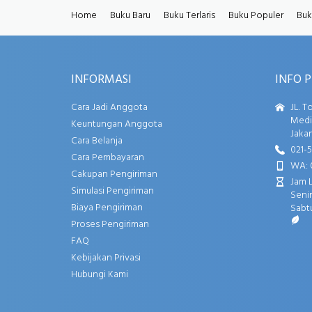
Home
Buku Baru
Buku Terlaris
Buku Populer
Buk
INFORMASI
INFO 
Cara Jadi Anggota
JL. T
Media
Keuntungan Anggota
Jakar
Cara Belanja
021-
Cara Pembayaran
WA: 
Cakupan Pengiriman
Jam 
Simulasi Pengiriman
Senin
Biaya Pengiriman
Sabtu
Proses Pengiriman
FAQ
Kebijakan Privasi
Hubungi Kami