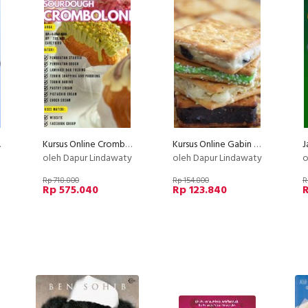
Karir
Kursus Online Cromboloni PU
Kursus Online Gabin Fla Dapur Lindawaty PU
oleh Dapur Lindawaty
oleh Dapur Lindawaty
o
Rp 718.800
Rp 154.800
R
Rp 575.040
Rp 123.840