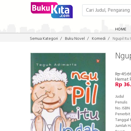
HOME
Semua Kategori
Buku Novel
Komedi
Ngupil Itu
Ngup
Rp 45.6
Hemat R
Rp 36
Judul
Penulis
No. ISBN
Penerbit
Tanggal 
Jumlah 