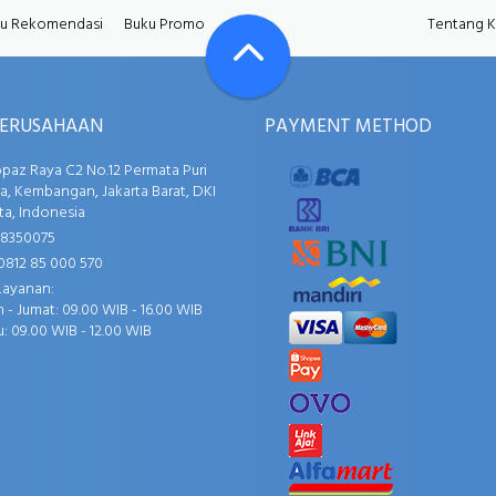
u Rekomendasi
Buku Promo
Tentang 
PERUSAHAAN
PAYMENT METHOD
opaz Raya C2 No.12 Permata Puri
, Kembangan, Jakarta Barat, DKI
ta, Indonesia
58350075
0812 85 000 570
Layanan:
 - Jumat: 09.00 WIB - 16.00 WIB
: 09.00 WIB - 12.00 WIB