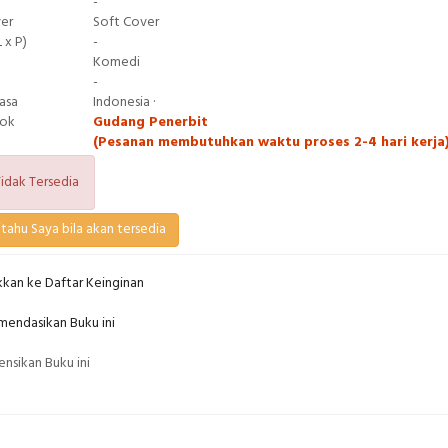
-
ver
Soft Cover
 x P)
-
Komedi
-
asa
Indonesia ·
tok
Gudang Penerbit
(Pesanan membutuhkan waktu proses 2-4 hari kerja
idak Tersedia
tahu Saya bila akan tersedia
kan ke Daftar Keinginan
endasikan Buku ini
nsikan Buku ini