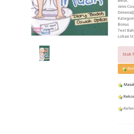
Berat
Jenis Co
Dimensi(L
Kategori
Bonus
Text Bah
Lokasi S
Stok T
Beri
Masuk
Rekom
Refere