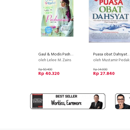
Gaul & Modis Pashmina (Disc 50%)
Puasa obat Dahsyat (Disc 5
oleh Lelee M. Zains
oleh Mustamir Pedak
Rp 50.400
Rp 34.800
Rp 40.320
Rp 27.840