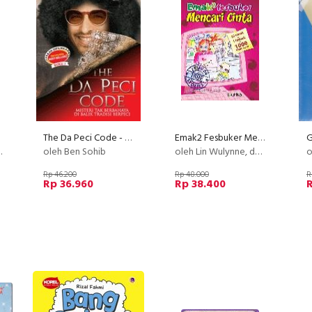
The Da Peci Code - Misteri Tak Berbahaya di Balik Tradisi Berpeci
Emak2 Fesbuker Mencari Cinta
oleh Ben Sohib
oleh Lin Wulynne, dkk.
o
Rp 46.200
Rp 48.000
R
Rp 36.960
Rp 38.400