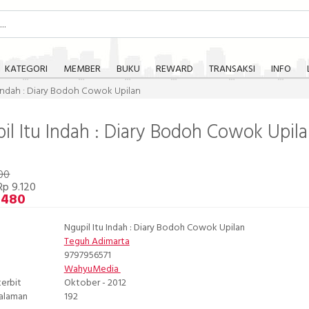
KATEGORI
MEMBER
BUKU
REWARD
TRANSAKSI
INFO
 Indah : Diary Bodoh Cowok Upilan
il Itu Indah : Diary Bodoh Cowok Upil
00
p 9.120
.480
Ngupil Itu Indah : Diary Bodoh Cowok Upilan
Teguh Adimarta
9797956571
WahyuMedia
terbit
Oktober - 2012
Halaman
192