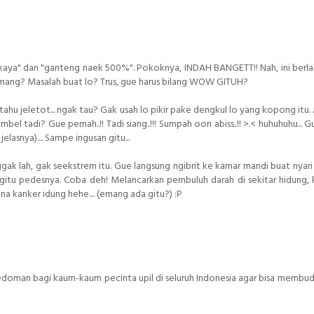
a "kaya" dan "ganteng naek 500%". Pokoknya, INDAH BANGETT!! Nah, ini berl
 emang? Masalah buat lo? Trus, gue harus bilang WOW GITUH?
hu jeletot... ngak tau? Gak usah lo pikir pake dengkul lo yang kopong itu. A
l tadi? Gue pernah..!! Tadi siang..!!! Sumpah oon abiss..!! >.< huhuhuhu...
lasnya).... Sampe ingusan gitu...
ak lah, gak seekstrem itu. Gue langsung ngibrit ke kamar mandi buat nyari a
m gitu pedesnya. Coba deh! Melancarkan pembuluh darah di sekitar hidung, 
na kanker idung hehe.... (emang ada gitu?) :P
n pedoman bagi kaum-kaum pecinta upil di seluruh Indonesia agar bisa membu