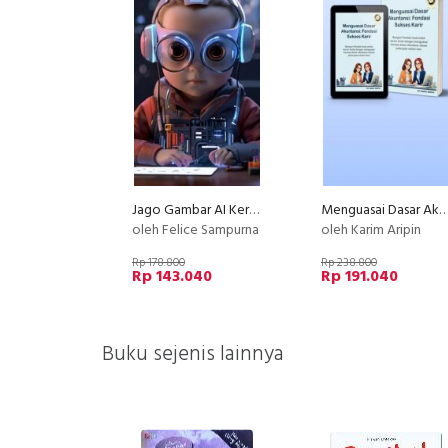
Jago Gambar AI Keren
Menguasai Dasar Akuntansi : Fondasi Sukses 
oleh Felice Sampurna
oleh Karim Aripin
Rp 178.800
Rp 238.800
Rp 143.040
Rp 191.040
Buku sejenis lainnya