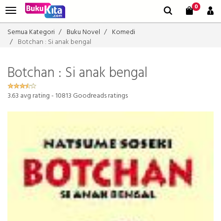
0
Semua Kategori
Buku Novel
Komedi
Botchan : Si anak bengal
Botchan : Si anak bengal
3.63
avg rating -
10813
Goodreads ratings