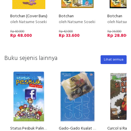
Botchan (Cover Baru)
Botchan
Botchan
oleh Natsume Soseki
oleh Natsume Soseki
oleh Natsume
Rp 60.000
Rp 42.000
Rp 36.000
Rp 48.000
Rp 33.600
Rp 28.800
Buku sejenis lainnya
Lihat semua
Status Pesbuk Paling Gokil
Gado-Gado Kualat Minibook