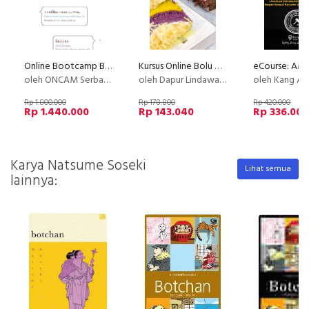
Online Bootcamp Bahasa Jepang untuk Karir di Jepang
Kursus Online Bolu Kukus Ekonomis Dapur Lindawaty PU
oleh ONCAM Serbaindo
oleh Dapur Lindawaty
oleh Kang Av
Rp 1.800.000
Rp 178.800
Rp 420.000
Rp 1.440.000
Rp 143.040
Rp 336.000
Karya Natsume Soseki
Lihat semua
lainnya: