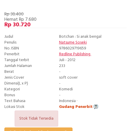
Rp 38.400
Hemat Rp 7.680
Rp 30.720
Judul
Botchan : Si anak bengal
Penulis
Natsume Soseki
No. ISBN
9786029719659
Penerbit
Redline Publishing
Tanggal terbit
Juli - 2012
Jumlah Halaman
233
Berat
-
Jenis Cover
soft cover
Dimensi(L x P)
-
Kategori
Komedi
Bonus
-
Text Bahasa
Indonesia ·
Lokasi Stok
Gudang Penerbit
Stok Tidak Tersedia