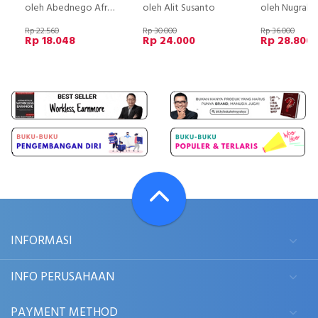
oleh Abednego Afriadi
oleh Alit Susanto
oleh Nugraha Ad
Rp 22.560
Rp 30.000
Rp 36.000
Rp 18.048
Rp 24.000
Rp 28.800
INFORMASI
INFO PERUSAHAAN
PAYMENT METHOD